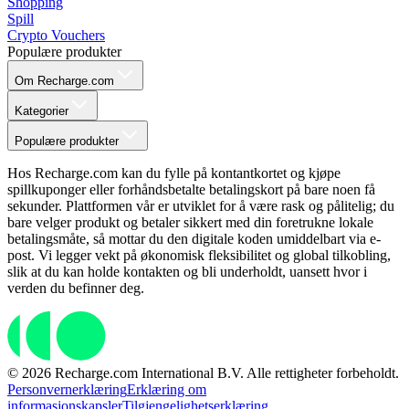
Shopping
Spill
Crypto Vouchers
Populære produkter
Om Recharge.com
Kategorier
Populære produkter
Hos Recharge.com kan du fylle på kontantkortet og kjøpe
spillkuponger eller forhåndsbetalte betalingskort på bare noen få
sekunder. Plattformen vår er utviklet for å være rask og pålitelig; du
bare velger produkt og betaler sikkert med din foretrukne lokale
betalingsmåte, så mottar du den digitale koden umiddelbart via e-
post. Vi legger vekt på økonomisk fleksibilitet og global tilkobling,
slik at du kan holde kontakten og bli underholdt, uansett hvor i
verden du befinner deg.
© 2026 Recharge.com International B.V. Alle rettigheter forbeholdt.
Personvernerklæring
Erklæring om
informasjonskapsler
Tilgjengelighetserklæring