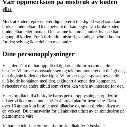
Vær oppmerksom på misbruk av koden
din
Merk at koden representerer digital verdi (en digital vare) som kan
brukes umiddelbart. Dette betyr at du kan begynne å bruke koden
umiddelbart etter mottak. Det samme kan noen andre, hvis de har
tilgang til koden. For å forhindre misbruk, vennligst behold koden
for deg selv og ikke del den med andre.
Dine personopplysninger
Vi stoler på at du har oppgitt riktig kontaktinformasjon da du
bestilte. Vi bruker e-postadressen og telefonnummeret ditt til å gi deg
den digitale koden du har kjøpt. Vi bruker også e-postadressen din
til å holde kontakten med deg, inkludert å sende deg kampanjer,
nyhetsbrev og andre tilbud som vi tror kan være av interesse for deg.
Vi er forpliktet til å beskytte barns personopplysninger, og derfor
tillater vi ikke noen under 16 år å bruke plattformene våre. Barn
over 16 år kan kun bestille med tillatelse og under direkte tilsyn av
en voksen. Du er ansvarlig for all aktivitet utført av en mindreårig på
plattformene våre.
Vi har tatt tekniske og organisatoriske tiltak for å beskytte