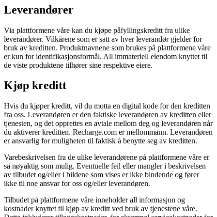
Leverandører
Via plattformene våre kan du kjøpe påfyllingskreditt fra ulike
leverandører. Vilkårene som er satt av hver leverandør gjelder for
bruk av kreditten. Produktnavnene som brukes på plattformene våre
er kun for identifikasjonsformål. All immateriell eiendom knyttet til
de viste produktene tilhører sine respektive eiere.
Kjøp kreditt
Hvis du kjøper kreditt, vil du motta en digital kode for den kreditten
fra oss. Leverandøren er den faktiske leverandøren av kreditten eller
tjenesten, og det opprettes en avtale mellom deg og leverandøren når
du aktiverer kreditten. Recharge.com er mellommann. Leverandøren
er ansvarlig for muligheten til faktisk å benytte seg av kreditten.
Varebeskrivelsen fra de ulike leverandørene på plattformene våre er
så nøyaktig som mulig. Eventuelle feil eller mangler i beskrivelsen
av tilbudet og/eller i bildene som vises er ikke bindende og fører
ikke til noe ansvar for oss og/eller leverandøren.
Tilbudet på plattformene våre inneholder all informasjon og
kostnader knyttet til kjøp av kreditt ved bruk av tjenestene våre.