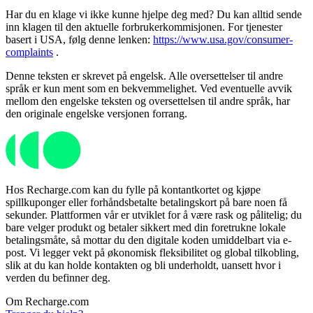
Har du en klage vi ikke kunne hjelpe deg med? Du kan alltid sende
inn klagen til den aktuelle forbrukerkommisjonen. For tjenester
basert i USA, følg denne lenken:
https://www.usa.gov/consumer-
complaints
.
Denne teksten er skrevet på engelsk. Alle oversettelser til andre
språk er kun ment som en bekvemmelighet. Ved eventuelle avvik
mellom den engelske teksten og oversettelsen til andre språk, har
den originale engelske versjonen forrang.
Hos Recharge.com kan du fylle på kontantkortet og kjøpe
spillkuponger eller forhåndsbetalte betalingskort på bare noen få
sekunder. Plattformen vår er utviklet for å være rask og pålitelig; du
bare velger produkt og betaler sikkert med din foretrukne lokale
betalingsmåte, så mottar du den digitale koden umiddelbart via e-
post. Vi legger vekt på økonomisk fleksibilitet og global tilkobling,
slik at du kan holde kontakten og bli underholdt, uansett hvor i
verden du befinner deg.
Om Recharge.com