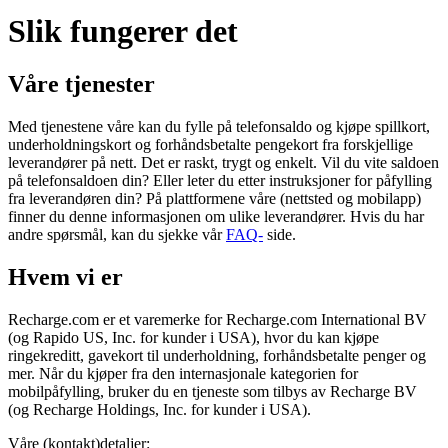
Slik fungerer det
Våre tjenester
Med tjenestene våre kan du fylle på telefonsaldo og kjøpe spillkort,
underholdningskort og forhåndsbetalte pengekort fra forskjellige
leverandører på nett. Det er raskt, trygt og enkelt. Vil du vite saldoen
på telefonsaldoen din? Eller leter du etter instruksjoner for påfylling
fra leverandøren din? På plattformene våre (nettsted og mobilapp)
finner du denne informasjonen om ulike leverandører. Hvis du har
andre spørsmål, kan du sjekke vår
FAQ-
side.
Hvem vi er
Recharge.com er et varemerke for Recharge.com International BV
(og Rapido US, Inc. for kunder i USA), hvor du kan kjøpe
ringekreditt, gavekort til underholdning, forhåndsbetalte penger og
mer. Når du kjøper fra den internasjonale kategorien for
mobilpåfylling, bruker du en tjeneste som tilbys av Recharge BV
(og Recharge Holdings, Inc. for kunder i USA).
Våre (kontakt)detaljer: