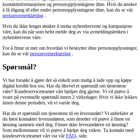
kontaktinformasjonen og personopplysningene dine. Hvis du ønsker
å få tilgang til eller endre personopplysningene dine, kan du se vår
personvernerklæring
.
Hvis du ikke lenger ønsker å motta nyhetsbrevene og kampanjene
våre, kan du når som helst melde deg av via avmeldingslenken i
nyhetsbrevene våre.
For å finne ut mer om hvordan vi beskytter dine personopplysninger,
kan du se vår
personvernerklæring
.
Spørsmål?
Vi har forsøkt å gjøre det så enkelt som mulig å lade opp og kjøpe
digital kreditt hos oss. Har du likevel et spørsmål om tjenestene
våre? Kundeserviceteamet vårt hjelper deg gjerne. Vi vil prøve å
svare på eventuelle spørsmål innen 2 virkedager. Hvis vi ikke lykkes
innen denne perioden, vil vi varsle deg.
Har du et spørsmål om tjenestene til en leverandør? Vi anbefaler at
du først kontakter leverandøren, som deretter vil prøve å finne en
løsning sammen med deg. Finner ikke leverandøren en løsning?
Som mellommann vil vi prøve å hjelpe deg videre. Ta kontakt med
kundeserviceteamet vårt via vår
FAQ-
side.