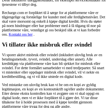
Dette inkluderer tilleggskostnader, for eksempel servicekostnader for
tjenestene vi tilbyr deg.
Recharge.com er forpliktet til å sørge for at plattformene våre er
tilgjengelige og forståelige for kunder med alle ferdighetsnivåer. Det
skal være morsomt og enkelt å kjøpe digital kreditt. Hvis du støter
på noen hindringer eller har problemer med å få tilgang til noe på
plattformene våre, vennligst gi oss beskjed slik at vi kan forbedre
oss.
Kontakt oss her
.
Vi tillater ikke misbruk eller svindel
Vi sporer aktivt misbruk eller svindel (inkludert ulovlig bruk av en
betalingsmetode, tyveri, svindel, underslag eller annet). Alle
kredittkjøp via plattformene våre kan bli sjekket for misbruk eller
svindel. For dette formålet samarbeider vi med tredjeparter. Så snart
vi mistenker eller oppdager misbruk eller svindel, vil vi nekte en
kredittbestilling, og vi vil ikke utstede en digital kode.
Ved mistanke om ulovlig bruk kan vi be om en kopi av gyldig
legitimasjon, en kopi av en kontoutskrift og/eller andre dokumenter.
Etter denne ekstra kontrollen kan vi avgjøre om vi skal oppgi en
digital kode, men vi er ikke forpliktet til å gjøre det. Vi tar disse
tiltakene for å holde prosessen med å kjøpe kreditt gjennom
plattformene våre trygg for deg og alle andre.