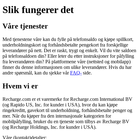
Slik fungerer det
Våre tjenester
Med tjenestene våre kan du fylle på telefonsaldo og kjøpe spillkort,
underholdningskort og forhåndsbetalte pengekort fra forskjellige
leverandører på nett. Det er raskt, trygt og enkelt. Vil du vite saldoen
på telefonsaldoen din? Eller leter du etter instruksjoner for påfylling
fra leverandøren din? På plattformene våre (nettsted og mobilapp)
finner du denne informasjonen om ulike leverandører. Hvis du har
andre spørsmål, kan du sjekke vår
FAQ-
side.
Hvem vi er
Recharge.com er et varemerke for Recharge.com International BV
(og Rapido US, Inc. for kunder i USA), hvor du kan kjøpe
ringekreditt, gavekort til underholdning, forhåndsbetalte penger og
mer. Når du kjøper fra den internasjonale kategorien for
mobilpåfylling, bruker du en tjeneste som tilbys av Recharge BV
(og Recharge Holdings, Inc. for kunder i USA).
Våre (kontakt)detaljer: