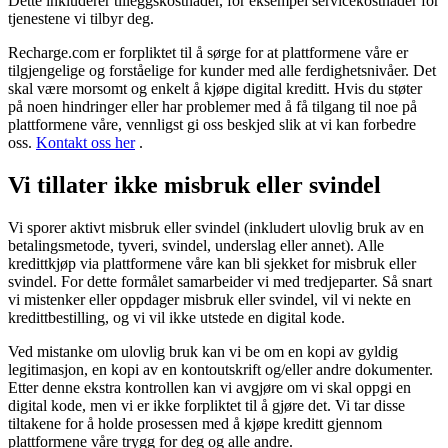
Dette inkluderer tilleggskostnader, for eksempel servicekostnader for
tjenestene vi tilbyr deg.
Recharge.com er forpliktet til å sørge for at plattformene våre er
tilgjengelige og forståelige for kunder med alle ferdighetsnivåer. Det
skal være morsomt og enkelt å kjøpe digital kreditt. Hvis du støter
på noen hindringer eller har problemer med å få tilgang til noe på
plattformene våre, vennligst gi oss beskjed slik at vi kan forbedre
oss.
Kontakt oss her
.
Vi tillater ikke misbruk eller svindel
Vi sporer aktivt misbruk eller svindel (inkludert ulovlig bruk av en
betalingsmetode, tyveri, svindel, underslag eller annet). Alle
kredittkjøp via plattformene våre kan bli sjekket for misbruk eller
svindel. For dette formålet samarbeider vi med tredjeparter. Så snart
vi mistenker eller oppdager misbruk eller svindel, vil vi nekte en
kredittbestilling, og vi vil ikke utstede en digital kode.
Ved mistanke om ulovlig bruk kan vi be om en kopi av gyldig
legitimasjon, en kopi av en kontoutskrift og/eller andre dokumenter.
Etter denne ekstra kontrollen kan vi avgjøre om vi skal oppgi en
digital kode, men vi er ikke forpliktet til å gjøre det. Vi tar disse
tiltakene for å holde prosessen med å kjøpe kreditt gjennom
plattformene våre trygg for deg og alle andre.