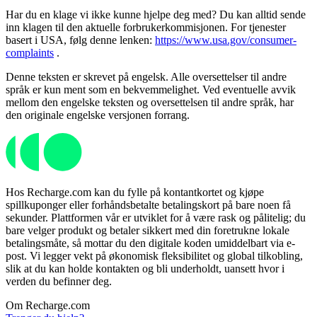
Har du en klage vi ikke kunne hjelpe deg med? Du kan alltid sende
inn klagen til den aktuelle forbrukerkommisjonen. For tjenester
basert i USA, følg denne lenken:
https://www.usa.gov/consumer-
complaints
.
Denne teksten er skrevet på engelsk. Alle oversettelser til andre
språk er kun ment som en bekvemmelighet. Ved eventuelle avvik
mellom den engelske teksten og oversettelsen til andre språk, har
den originale engelske versjonen forrang.
Hos Recharge.com kan du fylle på kontantkortet og kjøpe
spillkuponger eller forhåndsbetalte betalingskort på bare noen få
sekunder. Plattformen vår er utviklet for å være rask og pålitelig; du
bare velger produkt og betaler sikkert med din foretrukne lokale
betalingsmåte, så mottar du den digitale koden umiddelbart via e-
post. Vi legger vekt på økonomisk fleksibilitet og global tilkobling,
slik at du kan holde kontakten og bli underholdt, uansett hvor i
verden du befinner deg.
Om Recharge.com