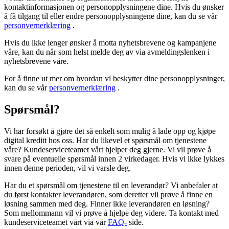
kontaktinformasjonen og personopplysningene dine. Hvis du ønsker
å få tilgang til eller endre personopplysningene dine, kan du se vår
personvernerklæring
.
Hvis du ikke lenger ønsker å motta nyhetsbrevene og kampanjene
våre, kan du når som helst melde deg av via avmeldingslenken i
nyhetsbrevene våre.
For å finne ut mer om hvordan vi beskytter dine personopplysninger,
kan du se vår
personvernerklæring
.
Spørsmål?
Vi har forsøkt å gjøre det så enkelt som mulig å lade opp og kjøpe
digital kreditt hos oss. Har du likevel et spørsmål om tjenestene
våre? Kundeserviceteamet vårt hjelper deg gjerne. Vi vil prøve å
svare på eventuelle spørsmål innen 2 virkedager. Hvis vi ikke lykkes
innen denne perioden, vil vi varsle deg.
Har du et spørsmål om tjenestene til en leverandør? Vi anbefaler at
du først kontakter leverandøren, som deretter vil prøve å finne en
løsning sammen med deg. Finner ikke leverandøren en løsning?
Som mellommann vil vi prøve å hjelpe deg videre. Ta kontakt med
kundeserviceteamet vårt via vår
FAQ-
side.