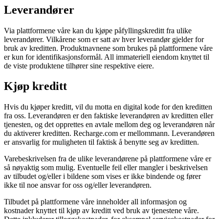
Leverandører
Via plattformene våre kan du kjøpe påfyllingskreditt fra ulike
leverandører. Vilkårene som er satt av hver leverandør gjelder for
bruk av kreditten. Produktnavnene som brukes på plattformene våre
er kun for identifikasjonsformål. All immateriell eiendom knyttet til
de viste produktene tilhører sine respektive eiere.
Kjøp kreditt
Hvis du kjøper kreditt, vil du motta en digital kode for den kreditten
fra oss. Leverandøren er den faktiske leverandøren av kreditten eller
tjenesten, og det opprettes en avtale mellom deg og leverandøren når
du aktiverer kreditten. Recharge.com er mellommann. Leverandøren
er ansvarlig for muligheten til faktisk å benytte seg av kreditten.
Varebeskrivelsen fra de ulike leverandørene på plattformene våre er
så nøyaktig som mulig. Eventuelle feil eller mangler i beskrivelsen
av tilbudet og/eller i bildene som vises er ikke bindende og fører
ikke til noe ansvar for oss og/eller leverandøren.
Tilbudet på plattformene våre inneholder all informasjon og
kostnader knyttet til kjøp av kreditt ved bruk av tjenestene våre.