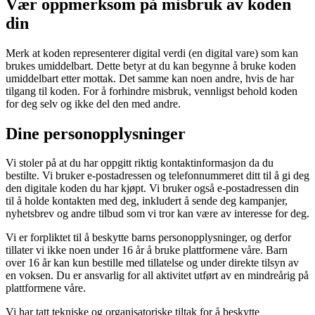
Vær oppmerksom på misbruk av koden
din
Merk at koden representerer digital verdi (en digital vare) som kan
brukes umiddelbart. Dette betyr at du kan begynne å bruke koden
umiddelbart etter mottak. Det samme kan noen andre, hvis de har
tilgang til koden. For å forhindre misbruk, vennligst behold koden
for deg selv og ikke del den med andre.
Dine personopplysninger
Vi stoler på at du har oppgitt riktig kontaktinformasjon da du
bestilte. Vi bruker e-postadressen og telefonnummeret ditt til å gi deg
den digitale koden du har kjøpt. Vi bruker også e-postadressen din
til å holde kontakten med deg, inkludert å sende deg kampanjer,
nyhetsbrev og andre tilbud som vi tror kan være av interesse for deg.
Vi er forpliktet til å beskytte barns personopplysninger, og derfor
tillater vi ikke noen under 16 år å bruke plattformene våre. Barn
over 16 år kan kun bestille med tillatelse og under direkte tilsyn av
en voksen. Du er ansvarlig for all aktivitet utført av en mindreårig på
plattformene våre.
Vi har tatt tekniske og organisatoriske tiltak for å beskytte