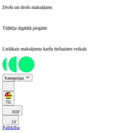
Drošs un drošs maksājums
Tūlītēja digitālā piegāde
Lielākais maksājumu karšu tiešsaistes veikals
Kategorijas
TG
XOF
LV
Palīdzība