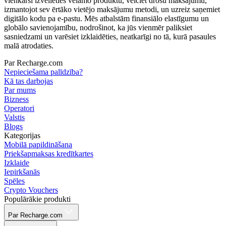
vienkārši izvēlieties vēlamo produktu, veiciet drošu maksājumu,
izmantojot sev ērtāko vietējo maksājumu metodi, un uzreiz saņemiet
digitālo kodu pa e-pastu. Mēs atbalstām finansiālo elastīgumu un
globālo savienojamību, nodrošinot, ka jūs vienmēr paliksiet
sasniedzami un varēsiet izklaidēties, neatkarīgi no tā, kurā pasaules
malā atrodaties.
Par Recharge.com
Nepieciešama palīdzība?
Kā tas darbojas
Par mums
Bizness
Operatori
Valstis
Blogs
Kategorijas
Mobilā papildināšana
Priekšapmaksas kredītkartes
Izklaide
Iepirkšanās
Spēles
Crypto Vouchers
Populārākie produkti
Par Recharge.com