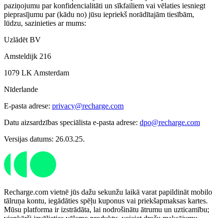
paziņojumu par konfidencialitāti un sīkfailiem vai vēlaties iesniegt
pieprasījumu par (kādu no) jūsu iepriekš norādītajām tiesībām,
lūdzu, sazinieties ar mums:
Uzlādēt BV
Amsteldijk 216
1079 LK Amsterdam
Nīderlande
E-pasta adrese:
privacy@recharge.com
Datu aizsardzības speciālista e-pasta adrese:
dpo@recharge.com
Versijas datums: 26.03.25.
Recharge.com vietnē jūs dažu sekunžu laikā varat papildināt mobilo
tālruņa kontu, iegādāties spēļu kuponus vai priekšapmaksas kartes.
Mūsu platforma ir izstrādāta, lai nodrošinātu ātrumu un uzticamību;