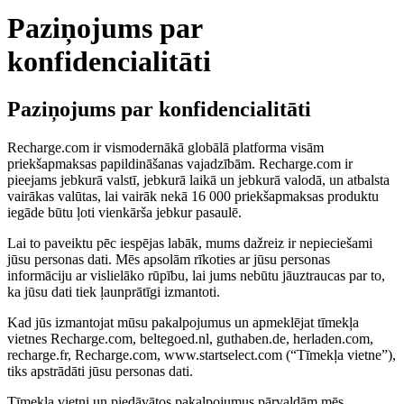
Paziņojums par
konfidencialitāti
Paziņojums par konfidencialitāti
Recharge.com ir vismodernākā globālā platforma visām
priekšapmaksas papildināšanas vajadzībām. Recharge.com ir
pieejams jebkurā valstī, jebkurā laikā un jebkurā valodā, un atbalsta
vairākas valūtas, lai vairāk nekā 16 000 priekšapmaksas produktu
iegāde būtu ļoti vienkārša jebkur pasaulē.
Lai to paveiktu pēc iespējas labāk, mums dažreiz ir nepieciešami
jūsu personas dati. Mēs apsolām rīkoties ar jūsu personas
informāciju ar vislielāko rūpību, lai jums nebūtu jāuztraucas par to,
ka jūsu dati tiek ļaunprātīgi izmantoti.
Kad jūs izmantojat mūsu pakalpojumus un apmeklējat tīmekļa
vietnes Recharge.com, beltegoed.nl, guthaben.de, herladen.com,
recharge.fr, Recharge.com, www.startselect.com (“Tīmekļa vietne”),
tiks apstrādāti jūsu personas dati.
Tīmekļa vietni un piedāvātos pakalpojumus pārvaldām mēs,