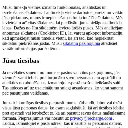
Mūsu tīmekļa vietnes izmanto funkcionālās, analītiskās un
izsekošanas sīkdatnes. Lai tīmekļa vietne darbotos pareizi un veiktu
jūsu pirkumus, mums ir nepieciešamas funkcionālās sīkdatnes. Mēs
ievietojam arī citas sīkdatnes, lai piedāvātu jums pielāgotas tīmekļa
lapas. Dažas no šīm sīkdatnēm ievieto ārējās puses. Mēs analizējam
anonīmas sīkdatnes (Cookiebot ID), lai varētu apkopot informāciju,
kad apmeklējat mūsu tīmekļa vietni, kā arī tad, kad nepiekrītat
sīkdatņu piekrišanas joslai. Mūsu
sīkdatņu paziņojumā
atradīsiet
vairāk informācijas par šo tēmu.
Jūsu tiesības
Ja nevēlaties saņemt no mums e-pastus vai citus paziņojumus, jūs
vienmēr varat iebilst pret turpmāku savu personas datu apstrādi un
atteikties no abonēšanas, izmantojot e-pastā esošo atteikšanās saiti.
Tas attiecas arī uz uzaicinājumu sniegt atsauksmes, ko varat saņemt
pēc pasūtījuma veikšanas.
Jums ir likumīgas tiesības pieprasīt mums pārbaudīt, labot vai dzēst
visus jūsu personas datus, ko esam saglabājuši, kā arī tiesības iebilst
pret apstrādi vai ierobežot to, kā arī pārsūtīt savus datus mašīnlasāmā
formātā. Pieprasījumus var nosūtīt uz
privacy@recharge.com
.
Lūdzu, izmantojiet e-pasta adresi, kas ir saistīta ar personas datiem,