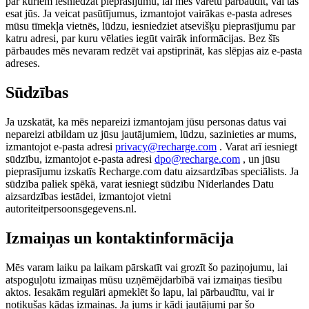
par kuriem iesniedzat pieprasījumu, lai mēs varētu pārbaudīt, vai tas
esat jūs. Ja veicat pasūtījumus, izmantojot vairākas e-pasta adreses
mūsu tīmekļa vietnēs, lūdzu, iesniedziet atsevišķu pieprasījumu par
katru adresi, par kuru vēlaties iegūt vairāk informācijas. Bez šīs
pārbaudes mēs nevaram redzēt vai apstiprināt, kas slēpjas aiz e-pasta
adreses.
Sūdzības
Ja uzskatāt, ka mēs nepareizi izmantojam jūsu personas datus vai
nepareizi atbildam uz jūsu jautājumiem, lūdzu, sazinieties ar mums,
izmantojot e-pasta adresi
privacy@recharge.com
. Varat arī iesniegt
sūdzību, izmantojot e-pasta adresi
dpo@recharge.com
, un jūsu
pieprasījumu izskatīs Recharge.com datu aizsardzības speciālists. Ja
sūdzība paliek spēkā, varat iesniegt sūdzību Nīderlandes Datu
aizsardzības iestādei, izmantojot vietni
autoriteitpersoonsgegevens.nl.
Izmaiņas un kontaktinformācija
Mēs varam laiku pa laikam pārskatīt vai grozīt šo paziņojumu, lai
atspoguļotu izmaiņas mūsu uzņēmējdarbībā vai izmaiņas tiesību
aktos. Iesakām regulāri apmeklēt šo lapu, lai pārbaudītu, vai ir
notikušas kādas izmaiņas. Ja jums ir kādi jautājumi par šo