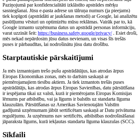
Paziņojumā par konfidencialitāti izklāstīto apstrādes mērķu
sasniegšanai. Jūsu e-pasta adrese un tālruņa numurs (ja pieejams)
tiek kopīgoti (apstrādāti ar jaukšanas metodi) ar Google, lai analizētu
pasūtījumu vēsturi un optimizētu mūsu reklāmas. Vairāk par to, kā
Google izmanto uzņēmuma datus un apstrādā personas informāciju,
varat uzzināt šeit:
https://business.safety.google/privacy/
. Esiet droši,
mēs nekad nepārdosim jūsu datus nevienam, un visas šīs trešās
puses ir pārbaudītas, lai nodrošinātu jūsu datu drošību.
Starptautiskie pārskaitījumi
Ja mēs izmantojam trešo pušu apstrādātājus, kas atrodas ārpus
Eiropas Ekonomikas zonas, mēs to darīsim saskaņā ar
piemērojamajiem tiesību aktiem. Ja tiek izmantots trešās puses
apstrādātājs, kas atrodas ārpus Eiropas Savienības, datu pārsūtīšana
ir iespējama tikai uz valsti, kurā ir piemērojams Eiropas Komisijas
lēmums par atbilstību, vai ja līgums ir balstīts uz standarta līguma
klauzulām. Pārsūtīšanas uz Amerikas Savienotajām Valstīm
gadījumā uzņēmumam jābūt sertificētam saskaņā ar Datu privātuma
regulējumu. Ja uzņēmums nav sertificēts, atbilstības nodrošināšanai
jāparaksta līgums, kurā iekļautas standarta līguma klauzulas (SCC).
Sīkfaili