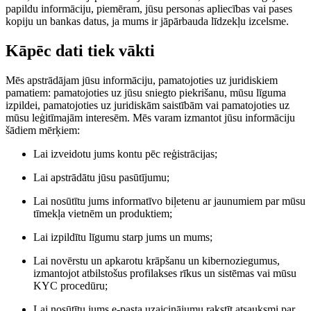
papildu informāciju, piemēram, jūsu personas apliecības vai pases
kopiju un bankas datus, ja mums ir jāpārbauda līdzekļu izcelsme.
Kāpēc dati tiek vākti
Mēs apstrādājam jūsu informāciju, pamatojoties uz juridiskiem
pamatiem: pamatojoties uz jūsu sniegto piekrišanu, mūsu līguma
izpildei, pamatojoties uz juridiskām saistībām vai pamatojoties uz
mūsu leģitīmajām interesēm. Mēs varam izmantot jūsu informāciju
šādiem mērķiem:
Lai izveidotu jums kontu pēc reģistrācijas;
Lai apstrādātu jūsu pasūtījumu;
Lai nosūtītu jums informatīvo biļetenu ar jaunumiem par mūsu
tīmekļa vietnēm un produktiem;
Lai izpildītu līgumu starp jums un mums;
Lai novērstu un apkarotu krāpšanu un kibernoziegumus,
izmantojot atbilstošus profilakses rīkus un sistēmas vai mūsu
KYC procedūru;
Lai nosūtītu jums e-pasta uzaicinājumu rakstīt atsauksmi par