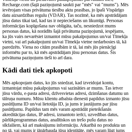
Recharge.com (šajā paziņojumā saukti par "mēs" vai "mums"). Mēs
ievērojam visas privātuma tiesību aktu prasības, jo īpaši Vispārīgo
datu aizsardzības regulu (VDAR). Tas nozīmē, ka mēs apstrādājam
jūsu datus tikai tad, kad tas ir nepieciešams un likumīgi. Personas
informācijas kopīgošana nav obligāta, taču, nesniedzot mums
personas datus, kā norādīts šajā privātuma paziņojumā, iespējams,
ka jūs vairs nevarēsiet izmantot mūsu pakalpojumus un/vai Tīmekļa
vietni, vai arī pakalpojumi un/vai Tīmekļa vietne nedarbosies tā, kā
paredzēts. Viena no citām prasībām ir tā, lai mēs jūs pienācīgi
informētu par to, kā mēs apstrādājam jūsu personas datus. Šis
privātuma paziņojums tieši to arī dara.
Kādi dati tiek apkopoti
Mēs apkopojam datus, ko jūs sniedzat, kad izveidojat kontu,
izmantojat mūsu pakalpojumus vai sazināties ar mums. Tas ietver
jūsu vārdu, e-pasta adresi, dzīvesvietas adresi, dzimšanas datumu un
tālruņa numuru. Mūsu klientu atbalsta dienesti papildus izmanto jūsu
pasūtījuma ID un/vai lietotāja ID, ja jums ir jautājums par jūsu
pasūtījumu. Papildus tam mēs varam apstrādāt pieteikšanās
akreditācijas datus, IP adresi, izmantoto ierīci, uzvedības datus,
pārlūkprogrammas datus, analītiskos un trešo pušu datus no
sīkfailiem, kā arī maksājumu informāciju. Atkarībā no produkta un
no tā, vai mums ir jāpārbauda jūsu identitāte, mēs varam lūgt jums