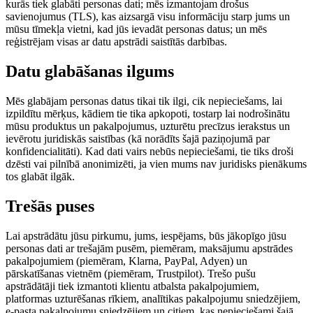
kurās tiek glabāti personas dati; mēs izmantojam drošus
savienojumus (TLS), kas aizsargā visu informāciju starp jums un
mūsu tīmekļa vietni, kad jūs ievadāt personas datus; un mēs
reģistrējam visas ar datu apstrādi saistītās darbības.
Datu glabāšanas ilgums
Mēs glabājam personas datus tikai tik ilgi, cik nepieciešams, lai
izpildītu mērķus, kādiem tie tika apkopoti, tostarp lai nodrošinātu
mūsu produktus un pakalpojumus, uzturētu precīzus ierakstus un
ievērotu juridiskās saistības (kā norādīts šajā paziņojumā par
konfidencialitāti). Kad dati vairs nebūs nepieciešami, tie tiks droši
dzēsti vai pilnībā anonimizēti, ja vien mums nav juridisks pienākums
tos glabāt ilgāk.
Trešās puses
Lai apstrādātu jūsu pirkumu, jums, iespējams, būs jākopīgo jūsu
personas dati ar trešajām pusēm, piemēram, maksājumu apstrādes
pakalpojumiem (piemēram, Klarna, PayPal, Adyen) un
pārskatīšanas vietnēm (piemēram, Trustpilot). Trešo pušu
apstrādātāji tiek izmantoti klientu atbalsta pakalpojumiem,
platformas uzturēšanas rīkiem, analītikas pakalpojumu sniedzējiem,
e-pasta pakalpojumu sniedzējiem un citiem, kas nepieciešami šajā