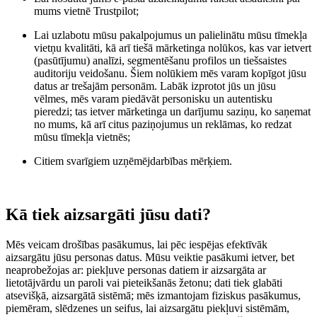
mums vietnē Trustpilot;
Lai uzlabotu mūsu pakalpojumus un palielinātu mūsu tīmekļa
vietņu kvalitāti, kā arī tiešā mārketinga nolūkos, kas var ietvert
(pasūtījumu) analīzi, segmentēšanu profilos un tiešsaistes
auditoriju veidošanu. Šiem nolūkiem mēs varam kopīgot jūsu
datus ar trešajām personām. Labāk izprotot jūs un jūsu
vēlmes, mēs varam piedāvāt personisku un autentisku
pieredzi; tas ietver mārketinga un darījumu saziņu, ko saņemat
no mums, kā arī citus paziņojumus un reklāmas, ko redzat
mūsu tīmekļa vietnēs;
Citiem svarīgiem uzņēmējdarbības mērķiem.
Kā tiek aizsargāti jūsu dati?
Mēs veicam drošības pasākumus, lai pēc iespējas efektīvāk
aizsargātu jūsu personas datus. Mūsu veiktie pasākumi ietver, bet
neaprobežojas ar: piekļuve personas datiem ir aizsargāta ar
lietotājvārdu un paroli vai pieteikšanās žetonu; dati tiek glabāti
atsevišķā, aizsargātā sistēmā; mēs izmantojam fiziskus pasākumus,
piemēram, slēdzenes un seifus, lai aizsargātu piekļuvi sistēmām,