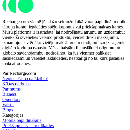
Recharge.com vietnē jūs dažu sekunžu laikā varat papildināt mobilo
tālruņa kontu, iegādāties spēļu kuponus vai priekšapmaksas kartes.
Mūsu platforma ir izstrādāta, lai nodrošinātu ātrumu un uzticamību;
vienkārši izvēlieties vēlamo produktu, veiciet drošu maksājumu,
izmantojot sev ērtāko vietējo maksājumu metodi, un uzreiz saņemiet
digitālo kodu pa e-pastu. Mēs atbalstām finansiālo elastīgumu un
globālo savienojamību, nodrošinot, ka jūs vienmēr paliksiet
sasniedzami un varēsiet izklaidēties, neatkarīgi no tā, kurā pasaules
malā atrodaties.
Par Recharge.com
Nepieciešama palīdzība?
Kā tas darbojas
Par mums
Bizness
Operatori
Valstis
Blogs
Kategorijas
Mobilā papildināšana
Priekšapmaksas kredītkartes