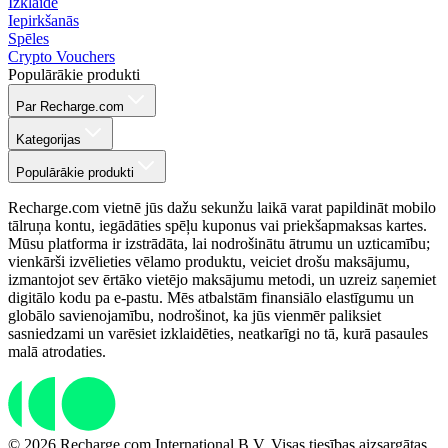
Izklaide
Iepirkšanās
Spēles
Crypto Vouchers
Populārākie produkti
Par Recharge.com
Kategorijas
Populārākie produkti
Recharge.com vietnē jūs dažu sekunžu laikā varat papildināt mobilo
tālruņa kontu, iegādāties spēļu kuponus vai priekšapmaksas kartes.
Mūsu platforma ir izstrādāta, lai nodrošinātu ātrumu un uzticamību;
vienkārši izvēlieties vēlamo produktu, veiciet drošu maksājumu,
izmantojot sev ērtāko vietējo maksājumu metodi, un uzreiz saņemiet
digitālo kodu pa e-pastu. Mēs atbalstām finansiālo elastīgumu un
globālo savienojamību, nodrošinot, ka jūs vienmēr paliksiet
sasniedzami un varēsiet izklaidēties, neatkarīgi no tā, kurā pasaules
malā atrodaties.
© 2026 Recharge.com International B.V. Visas tiesības aizsargātas.