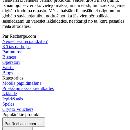
vienkārši izvēlieties vēlamo produktu, veiciet drošu maksājumu,
izmantojot sev ērtāko vietējo maksājumu metodi, un uzreiz saņemiet
digitālo kodu pa e-pastu. Mēs atbalstām finansiālo elastīgumu un
globālo savienojamību, nodrošinot, ka jūs vienmēr paliksiet
sasniedzami un varēsiet izklaidēties, neatkarīgi no tā, kurā pasaules
malā atrodaties.
Par Recharge.com
Nepieciešama palīdzība?
Kā tas darbojas
Par mums
Bizness
Operatori
Valstis
Blogs
Kategorijas
Mobilā papildināšana
Priekšapmaksas kredītkartes
Izklaide
Iepirkšanās
Spēles
Crypto Vouchers
Populārākie produkti
Par Recharge.com