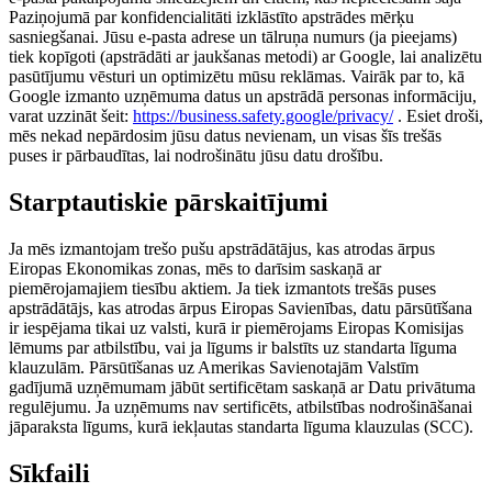
Paziņojumā par konfidencialitāti izklāstīto apstrādes mērķu
sasniegšanai. Jūsu e-pasta adrese un tālruņa numurs (ja pieejams)
tiek kopīgoti (apstrādāti ar jaukšanas metodi) ar Google, lai analizētu
pasūtījumu vēsturi un optimizētu mūsu reklāmas. Vairāk par to, kā
Google izmanto uzņēmuma datus un apstrādā personas informāciju,
varat uzzināt šeit:
https://business.safety.google/privacy/
. Esiet droši,
mēs nekad nepārdosim jūsu datus nevienam, un visas šīs trešās
puses ir pārbaudītas, lai nodrošinātu jūsu datu drošību.
Starptautiskie pārskaitījumi
Ja mēs izmantojam trešo pušu apstrādātājus, kas atrodas ārpus
Eiropas Ekonomikas zonas, mēs to darīsim saskaņā ar
piemērojamajiem tiesību aktiem. Ja tiek izmantots trešās puses
apstrādātājs, kas atrodas ārpus Eiropas Savienības, datu pārsūtīšana
ir iespējama tikai uz valsti, kurā ir piemērojams Eiropas Komisijas
lēmums par atbilstību, vai ja līgums ir balstīts uz standarta līguma
klauzulām. Pārsūtīšanas uz Amerikas Savienotajām Valstīm
gadījumā uzņēmumam jābūt sertificētam saskaņā ar Datu privātuma
regulējumu. Ja uzņēmums nav sertificēts, atbilstības nodrošināšanai
jāparaksta līgums, kurā iekļautas standarta līguma klauzulas (SCC).
Sīkfaili