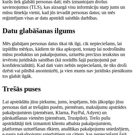
kurās tiek glabāti personas dati; mēs izmantojam drošus
savienojumus (TLS), kas aizsargā visu informāciju starp jums un
mūsu tīmekļa vietni, kad jūs ievadāt personas datus; un mēs
reģistrējam visas ar datu apstrādi saistītās darbības.
Datu glabāšanas ilgums
Mēs glabājam personas datus tikai tik ilgi, cik nepieciešams, lai
izpildītu mērķus, kādiem tie tika apkopoti, tostarp lai nodrošinātu
mūsu produktus un pakalpojumus, uzturētu precīzus ierakstus un
ievērotu juridiskās saistības (kā norādīts šajā paziņojumā par
konfidencialitāti). Kad dati vairs nebūs nepieciešami, tie tiks droši
dzēsti vai pilnībā anonimizēti, ja vien mums nav juridisks pienākums
tos glabāt ilgāk.
Trešās puses
Lai apstrādātu jūsu pirkumu, jums, iespējams, būs jākopīgo jūsu
personas dati ar trešajām pusēm, piemēram, maksājumu apstrādes
pakalpojumiem (piemēram, Klarna, PayPal, Adyen) un
pārskatīšanas vietnēm (piemēram, Trustpilot). Trešo pušu
apstrādātāji tiek izmantoti klientu atbalsta pakalpojumiem,
platformas uzturēšanas rīkiem, analītikas pakalpojumu sniedzējiem,
e-pasta pakalpojumu sniedzējiem un citiem, kas nepieciešami šajā