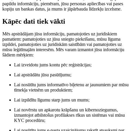
papildu informāciju, piemēram, jūsu personas apliecības vai pases
kopiju un bankas datus, ja mums ir jāpārbauda līdzekļu izcelsme.
Kāpēc dati tiek vākti
Mēs apstrādājam jūsu informāciju, pamatojoties uz juridiskiem
pamatiem: pamatojoties uz jūsu sniegto piekrišanu, mūsu līguma
izpildei, pamatojoties uz juridiskām saistībām vai pamatojoties uz
mūsu leģitīmajām interesēm. Mēs varam izmantot jūsu informāciju
šādiem mērķiem:
Lai izveidotu jums kontu pēc reģistrācijas;
Lai apstrādātu jūsu pasūtījumu;
Lai nosūtītu jums informatīvo biļetenu ar jaunumiem par mūsu
tīmekļa vietnēm un produktiem;
Lai izpildītu līgumu starp jums un mums;
Lai novērstu un apkarotu krāpšanu un kibernoziegumus,
izmantojot atbilstošus profilakses rīkus un sistēmas vai mūsu
KYC procedūru;
Lai nosūtītu jums e-pasta uzaicinājumu rakstīt atsauksmi par