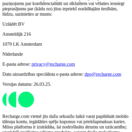
paziņojumu par konfidencialitāti un sīkfailiem vai vēlaties iesniegt
pieprasījumu par (kādu no) jūsu iepriekš norādītajām tiesībām,
lūdzu, sazinieties ar mums:
Uzlādēt BV
Amsteldijk 216
1079 LK Amsterdam
Nīderlande
E-pasta adrese:
privacy@recharge.com
Datu aizsardzības speciālista e-pasta adrese:
dpo@recharge.com
Versijas datums: 26.03.25.
Recharge.com vietnē jūs dažu sekunžu laikā varat papildināt mobilo
tālruņa kontu, iegādāties spēļu kuponus vai priekšapmaksas kartes.
Mūsu platforma ir izstrādāta, lai nodrošinātu ātrumu un uzticamību;