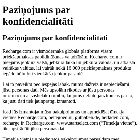
Paziņojums par
konfidencialitāti
Paziņojums par konfidencialitāti
Recharge.com ir vismodernākā globālā platforma visām
priekšapmaksas papildināšanas vajadzībām. Recharge.com ir
pieejams jebkurā valstī, jebkurā laikā un jebkurā valodā, un atbalsta
vairākas valūtas, lai vairāk nekā 16 000 priekšapmaksas produktu
iegāde būtu ļoti vienkārša jebkur pasaulē.
Lai to paveiktu pēc iespējas labāk, mums dažreiz ir nepieciešami
jūsu personas dati. Mēs apsolām rīkoties ar jūsu personas
informāciju ar vislielāko rūpību, lai jums nebūtu jāuztraucas par to,
ka jūsu dati tiek ļaunprātīgi izmantoti.
Kad jūs izmantojat mūsu pakalpojumus un apmeklējat tīmekļa
vietnes Recharge.com, beltegoed.nl, guthaben.de, herladen.com,
recharge.fr, Recharge.com, www.startselect.com (“Tīmekļa vietne”),
tiks apstrādāti jūsu personas dati.
Tīmekļa vietni un piedāvātos pakalpojumus pārvaldām mēs,