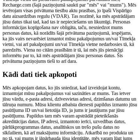
Recharge.com (šajā paziņojumā saukti par "mēs" vai "mums"). Mēs
ievērojam visas privātuma tiesību aktu prasības, jo īpaši Vispārīgo
datu aizsardzības regulu (VDAR). Tas nozīmē, ka mēs apstrādājam
jūsu datus tikai tad, kad tas ir nepieciešams un likumīgi. Personas
informācijas kopīgošana nav obligāta, taču, nesniedzot mums
personas datus, kā norādīts šajā privātuma paziņojumā, iespējams,
ka jūs vairs nevarēsiet izmantot mūsu pakalpojumus un/vai Tīmekļa
vietni, vai arī pakalpojumi un/vai Tīmekļa vietne nedarbosies tā, kā
paredzēts. Viena no citām prasībām ir tā, lai mēs jūs pienācīgi
informētu par to, kā mēs apstrādājam jūsu personas datus. Šis
privātuma paziņojums tieši to arī dara.
Kādi dati tiek apkopoti
Mēs apkopojam datus, ko jūs sniedzat, kad izveidojat kontu,
izmantojat mūsu pakalpojumus vai sazināties ar mums. Tas ietver
jūsu vārdu, e-pasta adresi, dzīvesvietas adresi, dzimšanas datumu un
tālruņa numuru. Mūsu klientu atbalsta dienesti papildus izmanto jūsu
pasūtījuma ID un/vai lietotāja ID, ja jums ir jautājums par jūsu
pasūtījumu. Papildus tam mēs varam apstrādāt pieteikšanās
akreditācijas datus, IP adresi, izmantoto ierīci, uzvedības datus,
pārlūkprogrammas datus, analītiskos un trešo pušu datus no
sīkfailiem, kā arī maksājumu informāciju. Atkarībā no produkta un
no tā, vai mums ir jāpārbauda jūsu identitāte, mēs varam lūgt jums