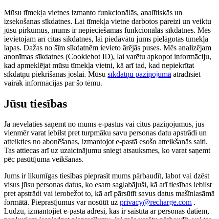
Mūsu tīmekļa vietnes izmanto funkcionālās, analītiskās un
izsekošanas sīkdatnes. Lai tīmekļa vietne darbotos pareizi un veiktu
jūsu pirkumus, mums ir nepieciešamas funkcionālās sīkdatnes. Mēs
ievietojam arī citas sīkdatnes, lai piedāvātu jums pielāgotas tīmekļa
lapas. Dažas no šīm sīkdatnēm ievieto ārējās puses. Mēs analizējam
anonīmas sīkdatnes (Cookiebot ID), lai varētu apkopot informāciju,
kad apmeklējat mūsu tīmekļa vietni, kā arī tad, kad nepiekrītat
sīkdatņu piekrišanas joslai. Mūsu
sīkdatņu paziņojumā
atradīsiet
vairāk informācijas par šo tēmu.
Jūsu tiesības
Ja nevēlaties saņemt no mums e-pastus vai citus paziņojumus, jūs
vienmēr varat iebilst pret turpmāku savu personas datu apstrādi un
atteikties no abonēšanas, izmantojot e-pastā esošo atteikšanās saiti.
Tas attiecas arī uz uzaicinājumu sniegt atsauksmes, ko varat saņemt
pēc pasūtījuma veikšanas.
Jums ir likumīgas tiesības pieprasīt mums pārbaudīt, labot vai dzēst
visus jūsu personas datus, ko esam saglabājuši, kā arī tiesības iebilst
pret apstrādi vai ierobežot to, kā arī pārsūtīt savus datus mašīnlasāmā
formātā. Pieprasījumus var nosūtīt uz
privacy@recharge.com
.
Lūdzu, izmantojiet e-pasta adresi, kas ir saistīta ar personas datiem,