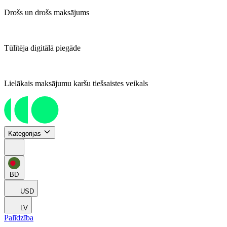
Drošs un drošs maksājums
Tūlītēja digitālā piegāde
Lielākais maksājumu karšu tiešsaistes veikals
Kategorijas
BD
USD
LV
Palīdzība