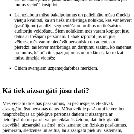
mums vietnē Trustpilot;
Lai uzlabotu mūsu pakalpojumus un palielinātu mūsu tīmekļa
vietņu kvalitāti, kā arī tiešā mārketinga nolūkos, kas var ietvert
(pasūtījumu) analīzi, segmentēšanu profilos un tiešsaistes
auditoriju veidošanu. Šiem nolūkiem mēs varam kopīgot jūsu
datus ar trešajām personām. Labāk izprotot jūs un jūsu
vēlmes, mēs varam piedāvāt personisku un autentisku
pieredzi; tas ietver mārketinga un darījumu saziņu, ko saņemat
no mums, kā arī citus paziņojumus un reklāmas, ko redzat
mūsu tīmekļa vietnēs;
Citiem svarīgiem uzņēmējdarbības mērķiem.
Kā tiek aizsargāti jūsu dati?
Mēs veicam drošības pasākumus, lai pēc iespējas efektīvāk
aizsargātu jūsu personas datus. Mūsu veiktie pasākumi ietver, bet
neaprobežojas ar: piekļuve personas datiem ir aizsargāta ar
lietotājvārdu un paroli vai pieteikšanās žetonu; dati tiek glabāti
atsevišķā, aizsargātā sistēmā; mēs izmantojam fiziskus pasākumus,
piemēram, slēdzenes un seifus, lai aizsargātu piekļuvi sistēmām,