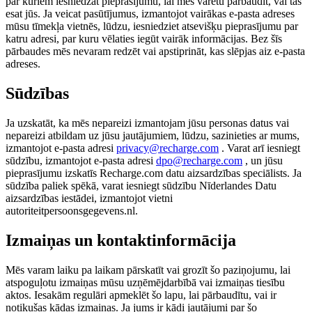
par kuriem iesniedzat pieprasījumu, lai mēs varētu pārbaudīt, vai tas
esat jūs. Ja veicat pasūtījumus, izmantojot vairākas e-pasta adreses
mūsu tīmekļa vietnēs, lūdzu, iesniedziet atsevišķu pieprasījumu par
katru adresi, par kuru vēlaties iegūt vairāk informācijas. Bez šīs
pārbaudes mēs nevaram redzēt vai apstiprināt, kas slēpjas aiz e-pasta
adreses.
Sūdzības
Ja uzskatāt, ka mēs nepareizi izmantojam jūsu personas datus vai
nepareizi atbildam uz jūsu jautājumiem, lūdzu, sazinieties ar mums,
izmantojot e-pasta adresi
privacy@recharge.com
. Varat arī iesniegt
sūdzību, izmantojot e-pasta adresi
dpo@recharge.com
, un jūsu
pieprasījumu izskatīs Recharge.com datu aizsardzības speciālists. Ja
sūdzība paliek spēkā, varat iesniegt sūdzību Nīderlandes Datu
aizsardzības iestādei, izmantojot vietni
autoriteitpersoonsgegevens.nl.
Izmaiņas un kontaktinformācija
Mēs varam laiku pa laikam pārskatīt vai grozīt šo paziņojumu, lai
atspoguļotu izmaiņas mūsu uzņēmējdarbībā vai izmaiņas tiesību
aktos. Iesakām regulāri apmeklēt šo lapu, lai pārbaudītu, vai ir
notikušas kādas izmaiņas. Ja jums ir kādi jautājumi par šo