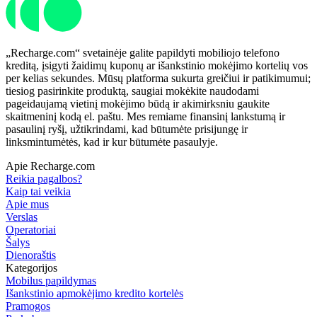
„Recharge.com“ svetainėje galite papildyti mobiliojo telefono
kreditą, įsigyti žaidimų kuponų ar išankstinio mokėjimo kortelių vos
per kelias sekundes. Mūsų platforma sukurta greičiui ir patikimumui;
tiesiog pasirinkite produktą, saugiai mokėkite naudodami
pageidaujamą vietinį mokėjimo būdą ir akimirksniu gaukite
skaitmeninį kodą el. paštu. Mes remiame finansinį lankstumą ir
pasaulinį ryšį, užtikrindami, kad būtumėte prisijungę ir
linksmintumėtės, kad ir kur būtumėte pasaulyje.
Apie Recharge.com
Reikia pagalbos?
Kaip tai veikia
Apie mus
Verslas
Operatoriai
Šalys
Dienoraštis
Kategorijos
Mobilus papildymas
Išankstinio apmokėjimo kredito kortelės
Pramogos