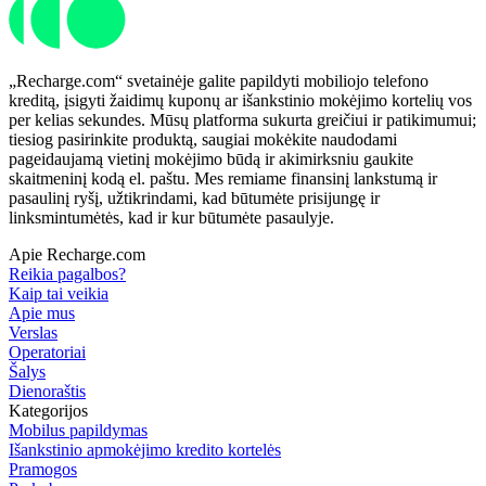
„Recharge.com“ svetainėje galite papildyti mobiliojo telefono
kreditą, įsigyti žaidimų kuponų ar išankstinio mokėjimo kortelių vos
per kelias sekundes. Mūsų platforma sukurta greičiui ir patikimumui;
tiesiog pasirinkite produktą, saugiai mokėkite naudodami
pageidaujamą vietinį mokėjimo būdą ir akimirksniu gaukite
skaitmeninį kodą el. paštu. Mes remiame finansinį lankstumą ir
pasaulinį ryšį, užtikrindami, kad būtumėte prisijungę ir
linksmintumėtės, kad ir kur būtumėte pasaulyje.
Apie Recharge.com
Reikia pagalbos?
Kaip tai veikia
Apie mus
Verslas
Operatoriai
Šalys
Dienoraštis
Kategorijos
Mobilus papildymas
Išankstinio apmokėjimo kredito kortelės
Pramogos