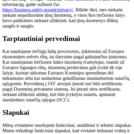
informaciją, galite sužinoti čia:
https://business.safety.google/privacy/
. Būkite tikri, mes niekada
niekam neparduosime jūsų duomenų, o visos šios trečiosios šalys
buvo patikrintos siekiant užtikrinti, kad jūsų duomenys išliktų
saugūs ir saugūs.
Tarptautiniai pervedimai
Kai naudojame trečiųjų šalių procesorius, įsikūrusius už Europos
ekonominės erdvės ribų, tai darysime pagal galiojančius įstatymus.
Kai naudojamas trečiosios šalies duomenų tvarkytojas, esantis už
Europos Sąjungos ribų, duomenų perdavimas gali įvykti tik toje
šalyje, kurioje taikomas Europos Komisijos sprendimas dėl
tinkamumo arba kai susitarimas grindžiamas standartinėmis sutarčių
sąlygomis. Pervedimų į JAV atvejais įmonė turi būti sertifikuota
pagal Duomenų privatumo sistemą. Jei įmonė nėra sertifikuota,
siekiant užtikrinti atitiktį, turi būti įvykdyta sutartis, apimanti
standartines sutarčių sąlygas (SCC).
Slapukai
Mūsų svetainėse naudojami funkciniai, analitiniai ir sekimo slapukai.
Mums reikalingi funkciniai slapukai, kad svetainė tinkamai veiktų ir