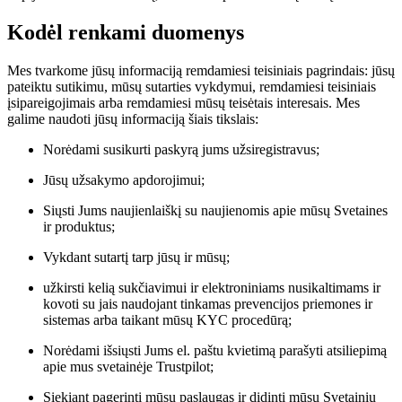
Kodėl renkami duomenys
Mes tvarkome jūsų informaciją remdamiesi teisiniais pagrindais: jūsų
pateiktu sutikimu, mūsų sutarties vykdymui, remdamiesi teisiniais
įsipareigojimais arba remdamiesi mūsų teisėtais interesais. Mes
galime naudoti jūsų informaciją šiais tikslais:
Norėdami susikurti paskyrą jums užsiregistravus;
Jūsų užsakymo apdorojimui;
Siųsti Jums naujienlaiškį su naujienomis apie mūsų Svetaines
ir produktus;
Vykdant sutartį tarp jūsų ir mūsų;
užkirsti kelią sukčiavimui ir elektroniniams nusikaltimams ir
kovoti su jais naudojant tinkamas prevencijos priemones ir
sistemas arba taikant mūsų KYC procedūrą;
Norėdami išsiųsti Jums el. paštu kvietimą parašyti atsiliepimą
apie mus svetainėje Trustpilot;
Siekiant pagerinti mūsų paslaugas ir didinti mūsų Svetainių