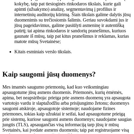
kokybę, taip pat tiesioginės rinkodaros tikslais, kurie gali
apimti (užsakymo) analizę, segmentavimą į profilius ir
internetinių auditorijų kūrimą. Šiais tikslais galime dalytis jūsų
duomenimis su trečiosiomis šalimis. Geriau suvokdami jus ir
jūsų pageidavimus, galime pasiūlyti asmeninę ir autentišką
patirtį; tai apima rinkodaros ir sandorių pranešimus, kuriuos
gaunate iš mūsų, taip pat kitus pranešimus ir reklamas, kurias
matote mūsų Svetainėse;
Kitais esminiais verslo tikslais.
Kaip saugomi jūsų duomenys?
Mes imamės saugumo priemonių, kad kuo veiksmingiau
apsaugotume jūsų asmens duomenis. Priemonės, kurių ėmėmės,
apima, bet neapsiriboja: prieiga prie asmens duomenų yra apsaugota
vartotojo vardu ir slaptažodžiu arba prisijungimo žetonu; duomenys
saugomi atskiroje, apsaugotoje sistemoje; naudojame fizines
priemones, tokias kaip užraktai ir seifai, kad apsaugotume prieigą
prie sistemų, kuriose saugomi asmens duomenys; naudojame saugias
jungtis (TLS), apsaugančias visą informaciją tarp jūsų ir mūsų
Svetainės, kai įvedate asmens duomenis; taip pat registruojame visą