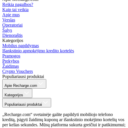
Reikia pagalbos?
Kaip tai veikia
Apie mus
Verslas
Operatoriai
Šalys
Dienoraštis
Kategorijos
Mobilus papildymas
Išankstinio apmokėjimo kredito kortelės
Pramogos
Prekybos
Žaidimas
Crypto Vouchers
Populiariausi produktai
Apie Recharge.com
Kategorijos
Populiariausi produktai
„Recharge.com“ svetainėje galite papildyti mobiliojo telefono
kreditą, įsigyti žaidimų kuponų ar išankstinio mokėjimo kortelių vos
per kelias sekundes. Mūsų platforma sukurta greičiui ir patikimumui;