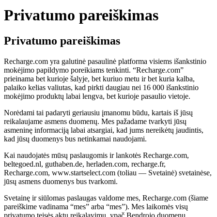
Privatumo pareiškimas
Privatumo pareiškimas
Recharge.com yra galutinė pasaulinė platforma visiems išankstinio
mokėjimo papildymo poreikiams tenkinti. “Recharge.com”
prieinama bet kurioje šalyje, bet kuriuo metu ir bet kuria kalba,
palaiko kelias valiutas, kad pirkti daugiau nei 16 000 išankstinio
mokėjimo produktų labai lengva, bet kurioje pasaulio vietoje.
Norėdami tai padaryti geriausiu įmanomu būdu, kartais iš jūsų
reikalaujame asmens duomenų. Mes pažadame tvarkyti jūsų
asmeninę informaciją labai atsargiai, kad jums nereikėtų jaudintis,
kad jūsų duomenys bus netinkamai naudojami.
Kai naudojatės mūsų paslaugomis ir lankotės Recharge.com,
beltegoed.nl, guthaben.de, herladen.com, recharge.fr,
Recharge.com, www.startselect.com (toliau — Svetainė) svetainėse,
jūsų asmens duomenys bus tvarkomi.
Svetainę ir siūlomas paslaugas valdome mes, Recharge.com (šiame
pareiškime vadinama “mes” arba “mes”). Mes laikomės visų
privatumo teisės aktų reikalavimų, ypač Bendrojo duomenų