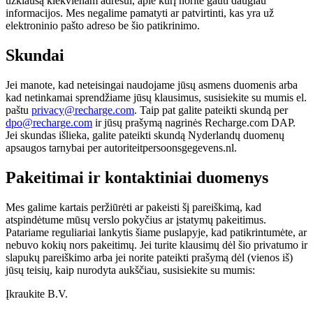
užklausą kiekvienam adresui, apie kurį norite gauti daugiau
informacijos. Mes negalime pamatyti ar patvirtinti, kas yra už
elektroninio pašto adreso be šio patikrinimo.
Skundai
Jei manote, kad neteisingai naudojame jūsų asmens duomenis arba
kad netinkamai sprendžiame jūsų klausimus, susisiekite su mumis el.
paštu
privacy@recharge.com
. Taip pat galite pateikti skundą per
dpo@recharge.com
ir jūsų prašymą nagrinės Recharge.com DAP.
Jei skundas išlieka, galite pateikti skundą Nyderlandų duomenų
apsaugos tarnybai per autoriteitpersoonsgegevens.nl.
Pakeitimai ir kontaktiniai duomenys
Mes galime kartais peržiūrėti ar pakeisti šį pareiškimą, kad
atspindėtume mūsų verslo pokyčius ar įstatymų pakeitimus.
Patariame reguliariai lankytis šiame puslapyje, kad patikrintumėte, ar
nebuvo kokių nors pakeitimų. Jei turite klausimų dėl šio privatumo ir
slapukų pareiškimo arba jei norite pateikti prašymą dėl (vienos iš)
jūsų teisių, kaip nurodyta aukščiau, susisiekite su mumis:
Įkraukite B.V.