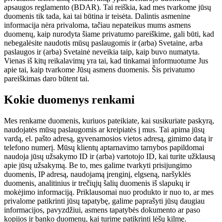
apsaugos reglamento (BDAR). Tai reiškia, kad mes tvarkome jūsų
duomenis tik tada, kai tai būtina ir teisėta. Dalintis asmenine
informacija nėra privaloma, tačiau nepateikus mums asmens
duomenų, kaip nurodyta šiame privatumo pareiškime, gali būti, kad
nebegalėsite naudotis mūsų paslaugomis ir (arba) Svetaine, arba
paslaugos ir (arba) Svetainė neveikia taip, kaip buvo numatyta.
Vienas iš kitų reikalavimų yra tai, kad tinkamai informuotume Jus
apie tai, kaip tvarkome Jūsų asmens duomenis. Šis privatumo
pareiškimas daro būtent tai.
Kokie duomenys renkami
Mes renkame duomenis, kuriuos pateikiate, kai susikuriate paskyrą,
naudojatės mūsų paslaugomis ar kreipiatės į mus. Tai apima jūsų
vardą, el. pašto adresą, gyvenamosios vietos adresą, gimimo datą ir
telefono numerį. Mūsų klientų aptarnavimo tarnybos papildomai
naudoja jūsų užsakymo ID ir (arba) vartotojo ID, kai turite užklausą
apie jūsų užsakymą. Be to, mes galime tvarkyti prisijungimo
duomenis, IP adresą, naudojamą įrenginį, elgseną, naršyklės
duomenis, analitinius ir trečiųjų šalių duomenis iš slapukų ir
mokėjimo informaciją. Priklausomai nuo produkto ir nuo to, ar mes
privalome patikrinti jūsų tapatybę, galime paprašyti jūsų daugiau
informacijos, pavyzdžiui, asmens tapatybės dokumento ar paso
kopijos ir banko duomenų, kai turime patikrinti lėšų kilmę.