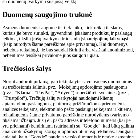
su duomenų tvarkymu susijusią veiklą.
Duomenų saugojimo trukmė
Asmens duomenis saugome tik tiek laiko, kiek reikia tikslams,
kuriais jie buvo surinkti, įgyvendinti, įskaitant produktų ir paslaugų
teikimą, tikslių įrašų tvarkymą ir teisinių įsipareigojimų laikymąsi
(kaip nurodyta šiame pareiškime apie privatumą). Kai duomenys
nebebus reikalingi, jie bus saugiai ištrinti arba visiškai anonimizuoti,
nebent mes teisiškai privalome juos saugoti ilgiau.
Trečiosios šalys
Norint apdoroti pirkimą, gali tekti dalytis savo asmens duomenimis
su trečiosiomis šalimis, pvz., Mokėjimų apdorojimo paslaugomis
(pvz., “Klarna”, “PayPal”, “Adyen”) ir peržiūrėti svetaines (pvz.,
“Trustpilot”). Trečiųjų šalių tvarkytojai naudojami klientų
aptarnavimo paslaugoms, platformą prižiūrinčioms priemonėms,
analizės teikėjams, elektroninio pašto paslaugų teikėjams ir kitiems,
reikalingiems šiame privatumo pareiškime nurodytiems tvarkymo
tikslams užbaigti. Jūsų el. pašto adresas ir telefono numeris (kai jie
yra prieinami) bendrinami (sutrinami) su “Google”, kad būtų galima
analizuoti užsakymų istoriją ir optimizuoti mūsų reklamas. Daugiau
apie tai, kaip “Google” naudoja verslo duomenis ir tvarko asmeninę