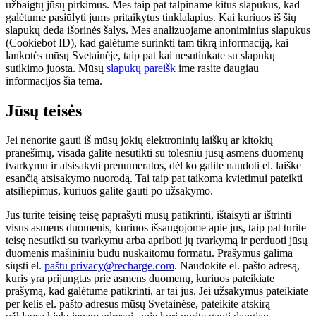
užbaigtų jūsų pirkimus. Mes taip pat talpiname kitus slapukus, kad
galėtume pasiūlyti jums pritaikytus tinklalapius. Kai kuriuos iš šių
slapukų deda išorinės šalys. Mes analizuojame anoniminius slapukus
(Cookiebot ID), kad galėtume surinkti tam tikrą informaciją, kai
lankotės mūsų Svetainėje, taip pat kai nesutinkate su slapukų
sutikimo juosta. Mūsų
slapukų pareišk
ime rasite daugiau
informacijos šia tema.
Jūsų teisės
Jei nenorite gauti iš mūsų jokių elektroninių laiškų ar kitokių
pranešimų, visada galite nesutikti su tolesniu jūsų asmens duomenų
tvarkymu ir atsisakyti prenumeratos, dėl ko galite naudoti el. laiške
esančią atsisakymo nuorodą. Tai taip pat taikoma kvietimui pateikti
atsiliepimus, kuriuos galite gauti po užsakymo.
Jūs turite teisinę teisę paprašyti mūsų patikrinti, ištaisyti ar ištrinti
visus asmens duomenis, kuriuos išsaugojome apie jus, taip pat turite
teisę nesutikti su tvarkymu arba apriboti jų tvarkymą ir perduoti jūsų
duomenis mašininiu būdu nuskaitomu formatu. Prašymus galima
siųsti el.
paštu privacy@recharge.com
. Naudokite el. pašto adresą,
kuris yra prijungtas prie asmens duomenų, kuriuos pateikiate
prašymą, kad galėtume patikrinti, ar tai jūs. Jei užsakymus pateikiate
per kelis el. pašto adresus mūsų Svetainėse, pateikite atskirą