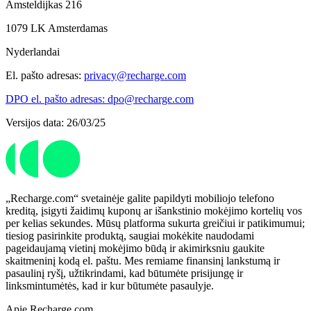
Amsteldijkas 216
1079 LK Amsterdamas
Nyderlandai
El. pašto adresas:
privacy@recharge.com
DPO el. pašto adresas: dpo@recharge.com
Versijos data: 26/03/25
„Recharge.com“ svetainėje galite papildyti mobiliojo telefono
kreditą, įsigyti žaidimų kuponų ar išankstinio mokėjimo kortelių vos
per kelias sekundes. Mūsų platforma sukurta greičiui ir patikimumui;
tiesiog pasirinkite produktą, saugiai mokėkite naudodami
pageidaujamą vietinį mokėjimo būdą ir akimirksniu gaukite
skaitmeninį kodą el. paštu. Mes remiame finansinį lankstumą ir
pasaulinį ryšį, užtikrindami, kad būtumėte prisijungę ir
linksmintumėtės, kad ir kur būtumėte pasaulyje.
Apie Recharge.com