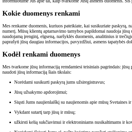
informuotume Jus apie tai, kaip tvarkome Jūsų asmens duomenis. Šis p
Kokie duomenys renkami
Mes renkame duomenis, kuriuos pateikiate, kai susikuriate paskyrą, na
numerį. Mūsų klientų aptarnavimo tarnybos papildomai naudoja jūsų už
naudojamą įrenginį, elgseną, naršyklės duomenis, analitinius ir trečių
paprašyti jūsų daugiau informacijos, pavyzdžiui, asmens tapatybės do
Kodėl renkami duomenys
Mes tvarkome jūsų informaciją remdamiesi teisiniais pagrindais: jūsų 
naudoti jūsų informaciją šiais tikslais:
Norėdami susikurti paskyrą jums užsiregistravus;
Jūsų užsakymo apdorojimui;
Siųsti Jums naujienlaiškį su naujienomis apie mūsų Svetaines ir
Vykdant sutartį tarp jūsų ir mūsų;
užkirsti kelią sukčiavimui ir elektroniniams nusikaltimams ir k