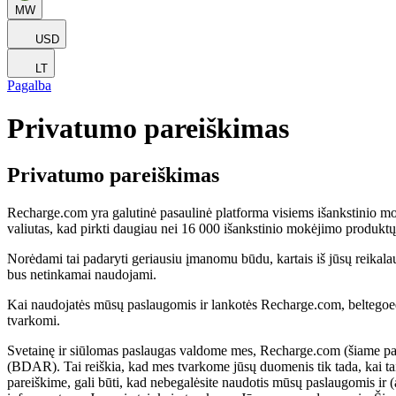
MW
USD
LT
Pagalba
Privatumo pareiškimas
Privatumo pareiškimas
Recharge.com yra galutinė pasaulinė platforma visiems išankstinio mok
valiutas, kad pirkti daugiau nei 16 000 išankstinio mokėjimo produktų 
Norėdami tai padaryti geriausiu įmanomu būdu, kartais iš jūsų reikal
bus netinkamai naudojami.
Kai naudojatės mūsų paslaugomis ir lankotės Recharge.com, beltegoe
tvarkomi.
Svetainę ir siūlomas paslaugas valdome mes, Recharge.com (šiame p
(BDAR). Tai reiškia, kad mes tvarkome jūsų duomenis tik tada, kai ta
pareiškime, gali būti, kad nebegalėsite naudotis mūsų paslaugomis ir (