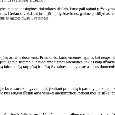
ie mus svetainėje Trustpilot;
ę, taip pat tiesioginės rinkodaros tikslais, kurie gali apimti (užsakymo)
limis. Geriau suvokdami jus ir jūsų pageidavimus, galime pasiūlyti asmeni
 kurias matote mūsų Svetainėse;
sų asmens duomenis. Priemonės, kurių ėmėmės, apima, bet neapsiriboj
saugotoje sistemoje; naudojame fizines priemones, tokias kaip užraktai
informaciją tarp jūsų ir mūsų Svetainės, kai įvedate asmens duomenis;
ie buvo surinkti, įgyvendinti, įskaitant produktų ir paslaugų teikimą, ti
bus saugiai ištrinti arba visiškai anonimizuoti, nebent mes teisiškai pr
 trečiosiomis šalimis, pvz., Mokėjimų apdorojimo paslaugomis (pvz., “K