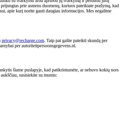
nesutikti su tvarkymu arba apriboti jų tvarkymą ir perduoti jūsų
ra prijungtas prie asmens duomenų, kuriuos pateikiate prašymą, kad
esui, apie kurį norite gauti daugiau informacijos. Mes negalime
u
privacy@recharge.com
. Taip pat galite pateikti skundą per
rnybai per autoriteitpersoonsgegevens.nl.
lankytis šiame puslapyje, kad patikrintumėte, ar nebuvo kokių nors
a aukščiau, susisiekite su mumis: