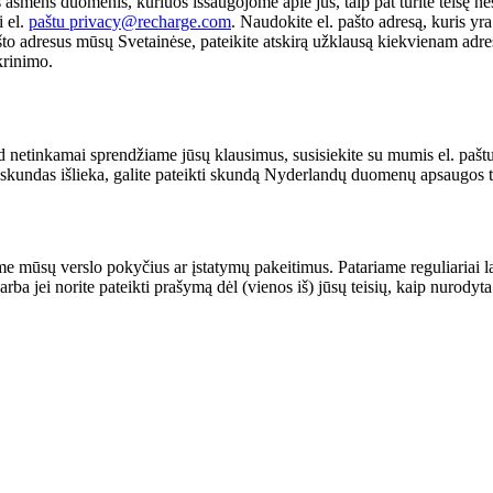
 visus asmens duomenis, kuriuos išsaugojome apie jus, taip pat turite teisę 
 el.
paštu privacy@recharge.com
. Naudokite el. pašto adresą, kuris y
 pašto adresus mūsų Svetainėse, pateikite atskirą užklausą kiekvienam adr
krinimo.
 netinkamai sprendžiame jūsų klausimus, susisiekite su mumis el. pašt
kundas išlieka, galite pateikti skundą Nyderlandų duomenų apsaugos ta
ume mūsų verslo pokyčius ar įstatymų pakeitimus. Patariame reguliariai 
rba jei norite pateikti prašymą dėl (vienos iš) jūsų teisių, kaip nurodyt