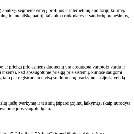
 analizę, segmentavimą į profilius ir internetinių auditorijų kūrimą.
nę ir autentišką patirtį; tai apima rinkodaros ir sandorių pranešimus,
a: prieiga prie asmens duomenų yra apsaugota vartotojo vardu ir
 ir seifai, kad apsaugotume prieigą prie sistemų, kuriose saugomi
 taip pat registruojame visą su duomenų tvarkymu susijusią veiklą.
kslių įrašų tvarkymą ir teisinių įsipareigojimų laikymąsi (kaip nurodyta
ivalome juos saugoti ilgiau.
larna”, “PayPal”, “Adyen”) ir peržiūrėti svetaines (pvz.,