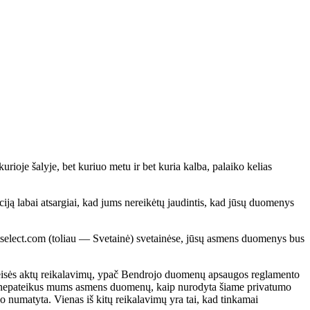
oje šalyje, bet kuriuo metu ir bet kuria kalba, palaiko kelias
ą labai atsargiai, kad jums nereikėtų jaudintis, kad jūsų duomenys
select.com (toliau — Svetainė) svetainėse, jūsų asmens duomenys bus
eisės aktų reikalavimų, ypač Bendrojo duomenų apsaugos reglamento
čiau nepateikus mums asmens duomenų, kaip nurodyta šiame privatumo
vo numatyta. Vienas iš kitų reikalavimų yra tai, kad tinkamai