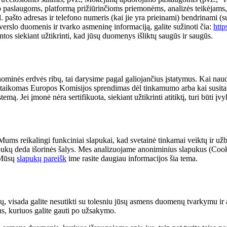
mo paslaugoms, platformą prižiūrinčioms priemonėms, analizės teikėjams, 
pašto adresas ir telefono numeris (kai jie yra prieinami) bendrinami (s
erslo duomenis ir tvarko asmeninę informaciją, galite sužinoti čia:
http
tos siekiant užtikrinti, kad jūsų duomenys išliktų saugūs ir saugūs.
ominės erdvės ribų, tai darysime pagal galiojančius įstatymus. Kai nau
je taikomas Europos Komisijos sprendimas dėl tinkamumo arba kai susita
ą. Jei įmonė nėra sertifikuota, siekiant užtikrinti atitiktį, turi būti įv
Mums reikalingi funkciniai slapukai, kad svetainė tinkamai veiktų ir už
lapukų deda išorinės šalys. Mes analizuojame anoniminius slapukus (Cook
. Mūsų
slapukų pareišk
ime rasite daugiau informacijos šia tema.
mų, visada galite nesutikti su tolesniu jūsų asmens duomenų tvarkymu ir a
us, kuriuos galite gauti po užsakymo.