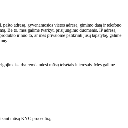
l. pašto adresą, gyvenamosios vietos adresą, gimimo datą ir telefono
mą. Be to, mes galime tvarkyti prisijungimo duomenis, IP adresą,
rodukto ir nuo to, ar mes privalome patikrinti jūsų tapatybę, galime
lmę.
eigojimais arba remdamiesi mūsų teisėtais interesais. Mes galime
a taikant mūsų KYC procedūrą;