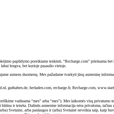
ėjimo papildymo poreikiams tenkinti. “Recharge.com” prieinama bet kuri
labai lengva, bet kurioje pasaulio vietoje.
aujame asmens duomenų. Mes pažadame tvarkyti jūsų asmeninę informacij
d.nl, guthaben.de, herladen.com, recharge.fr, Recharge.com, www.start
areiškime vadinama “mes” arba “mes”). Mes laikomės visų privatumo t
i būtina ir teisėta. Dalintis asmenine informacija nėra privaloma, ta
arba) Svetaine, arba paslaugos ir (arba) Svetainė neveikia taip, kaip bu