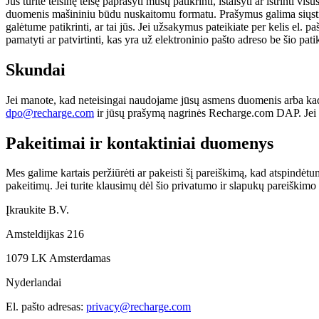
Jūs turite teisinę teisę paprašyti mūsų patikrinti, ištaisyti ar ištrinti
duomenis mašininiu būdu nuskaitomu formatu. Prašymus galima siųsti
galėtume patikrinti, ar tai jūs. Jei užsakymus pateikiate per kelis el.
pamatyti ar patvirtinti, kas yra už elektroninio pašto adreso be šio pati
Skundai
Jei manote, kad neteisingai naudojame jūsų asmens duomenis arba kad
dpo@recharge.com
ir jūsų prašymą nagrinės Recharge.com DAP. Jei s
Pakeitimai ir kontaktiniai duomenys
Mes galime kartais peržiūrėti ar pakeisti šį pareiškimą, kad atspindėt
pakeitimų. Jei turite klausimų dėl šio privatumo ir slapukų pareiškimo a
Įkraukite B.V.
Amsteldijkas 216
1079 LK Amsterdamas
Nyderlandai
El. pašto adresas:
privacy@recharge.com