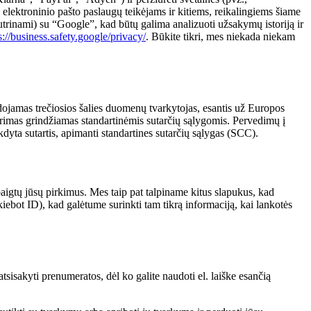
elektroninio pašto paslaugų teikėjams ir kitiems, reikalingiems šiame
utrinami) su “Google”, kad būtų galima analizuoti užsakymų istoriją ir
s://business.safety.google/privacy/
. Būkite tikri, mes niekada niekam
dojamas trečiosios šalies duomenų tvarkytojas, esantis už Europos
rimas grindžiamas standartinėmis sutarčių sąlygomis. Pervedimų į
ykdyta sutartis, apimanti standartines sutarčių sąlygas (SCC).
baigtų jūsų pirkimus. Mes taip pat talpiname kitus slapukus, kad
iebot ID), kad galėtume surinkti tam tikrą informaciją, kai lankotės
tsisakyti prenumeratos, dėl ko galite naudoti el. laiške esančią