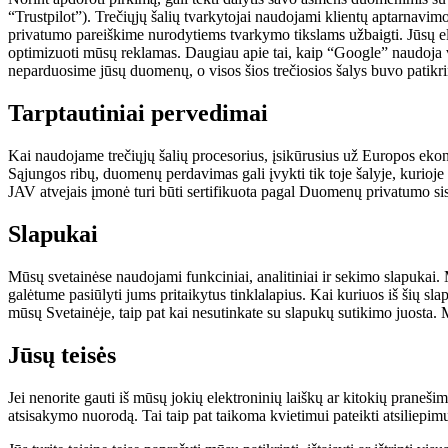
“Trustpilot”). Trečiųjų šalių tvarkytojai naudojami klientų aptarnavi
privatumo pareiškime nurodytiems tvarkymo tikslams užbaigti. Jūsų el. 
optimizuoti mūsų reklamas. Daugiau apie tai, kaip “Google” naudoja v
neparduosime jūsų duomenų, o visos šios trečiosios šalys buvo patikrin
Tarptautiniai pervedimai
Kai naudojame trečiųjų šalių procesorius, įsikūrusius už Europos ekon
Sąjungos ribų, duomenų perdavimas gali įvykti tik toje šalyje, kurio
JAV atvejais įmonė turi būti sertifikuota pagal Duomenų privatumo sistem
Slapukai
Mūsų svetainėse naudojami funkciniai, analitiniai ir sekimo slapukai. 
galėtume pasiūlyti jums pritaikytus tinklalapius. Kai kuriuos iš šių s
mūsų Svetainėje, taip pat kai nesutinkate su slapukų sutikimo juosta
Jūsų teisės
Jei nenorite gauti iš mūsų jokių elektroninių laiškų ar kitokių praneši
atsisakymo nuorodą. Tai taip pat taikoma kvietimui pateikti atsiliepim