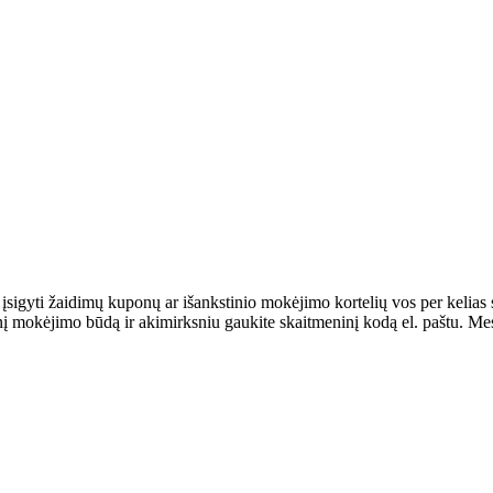
 įsigyti žaidimų kuponų ar išankstinio mokėjimo kortelių vos per kelias
 mokėjimo būdą ir akimirksniu gaukite skaitmeninį kodą el. paštu. Mes 
.