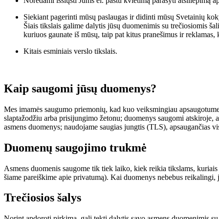
Norėdami išsiųsti Jums el. paštu kvietimą parašyti atsiliepimą ap
Siekiant pagerinti mūsų paslaugas ir didinti mūsų Svetainių kokyb
Šiais tikslais galime dalytis jūsų duomenimis su trečiosiomis ša
kuriuos gaunate iš mūsų, taip pat kitus pranešimus ir reklamas,
Kitais esminiais verslo tikslais.
Kaip saugomi jūsų duomenys?
Mes imamės saugumo priemonių, kad kuo veiksmingiau apsaugotume jū
slaptažodžiu arba prisijungimo žetonu; duomenys saugomi atskiroje, ap
asmens duomenys; naudojame saugias jungtis (TLS), apsaugančias visą 
Duomenų saugojimo trukmė
Asmens duomenis saugome tik tiek laiko, kiek reikia tikslams, kuriais j
šiame pareiškime apie privatumą). Kai duomenys nebebus reikalingi, jie 
Trečiosios šalys
Norint apdoroti pirkimą, gali tekti dalytis savo asmens duomenimis su