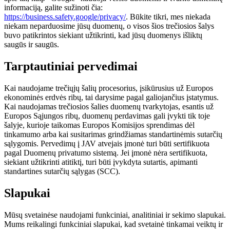
informaciją, galite sužinoti čia:
https://business.safety.google/privacy/
. Būkite tikri, mes niekada
niekam neparduosime jūsų duomenų, o visos šios trečiosios šalys
buvo patikrintos siekiant užtikrinti, kad jūsų duomenys išliktų
saugūs ir saugūs.
Tarptautiniai pervedimai
Kai naudojame trečiųjų šalių procesorius, įsikūrusius už Europos
ekonominės erdvės ribų, tai darysime pagal galiojančius įstatymus.
Kai naudojamas trečiosios šalies duomenų tvarkytojas, esantis už
Europos Sąjungos ribų, duomenų perdavimas gali įvykti tik toje
šalyje, kurioje taikomas Europos Komisijos sprendimas dėl
tinkamumo arba kai susitarimas grindžiamas standartinėmis sutarčių
sąlygomis. Pervedimų į JAV atvejais įmonė turi būti sertifikuota
pagal Duomenų privatumo sistemą. Jei įmonė nėra sertifikuota,
siekiant užtikrinti atitiktį, turi būti įvykdyta sutartis, apimanti
standartines sutarčių sąlygas (SCC).
Slapukai
Mūsų svetainėse naudojami funkciniai, analitiniai ir sekimo slapukai.
Mums reikalingi funkciniai slapukai, kad svetainė tinkamai veiktų ir