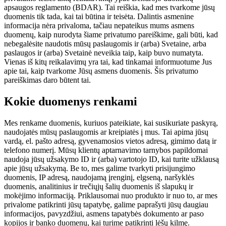
apsaugos reglamento (BDAR). Tai reiškia, kad mes tvarkome jūsų
duomenis tik tada, kai tai būtina ir teisėta. Dalintis asmenine
informacija nėra privaloma, tačiau nepateikus mums asmens
duomenų, kaip nurodyta šiame privatumo pareiškime, gali būti, kad
nebegalėsite naudotis mūsų paslaugomis ir (arba) Svetaine, arba
paslaugos ir (arba) Svetainė neveikia taip, kaip buvo numatyta.
Vienas iš kitų reikalavimų yra tai, kad tinkamai informuotume Jus
apie tai, kaip tvarkome Jūsų asmens duomenis. Šis privatumo
pareiškimas daro būtent tai.
Kokie duomenys renkami
Mes renkame duomenis, kuriuos pateikiate, kai susikuriate paskyrą,
naudojatės mūsų paslaugomis ar kreipiatės į mus. Tai apima jūsų
vardą, el. pašto adresą, gyvenamosios vietos adresą, gimimo datą ir
telefono numerį. Mūsų klientų aptarnavimo tarnybos papildomai
naudoja jūsų užsakymo ID ir (arba) vartotojo ID, kai turite užklausą
apie jūsų užsakymą. Be to, mes galime tvarkyti prisijungimo
duomenis, IP adresą, naudojamą įrenginį, elgseną, naršyklės
duomenis, analitinius ir trečiųjų šalių duomenis iš slapukų ir
mokėjimo informaciją. Priklausomai nuo produkto ir nuo to, ar mes
privalome patikrinti jūsų tapatybę, galime paprašyti jūsų daugiau
informacijos, pavyzdžiui, asmens tapatybės dokumento ar paso
kopijos ir banko duomenų, kai turime patikrinti lėšų kilmę.