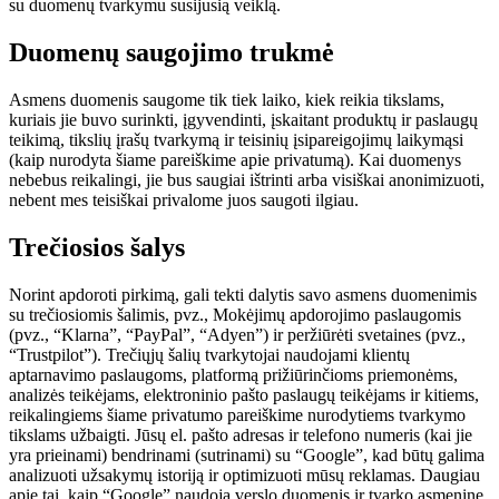
su duomenų tvarkymu susijusią veiklą.
Duomenų saugojimo trukmė
Asmens duomenis saugome tik tiek laiko, kiek reikia tikslams,
kuriais jie buvo surinkti, įgyvendinti, įskaitant produktų ir paslaugų
teikimą, tikslių įrašų tvarkymą ir teisinių įsipareigojimų laikymąsi
(kaip nurodyta šiame pareiškime apie privatumą). Kai duomenys
nebebus reikalingi, jie bus saugiai ištrinti arba visiškai anonimizuoti,
nebent mes teisiškai privalome juos saugoti ilgiau.
Trečiosios šalys
Norint apdoroti pirkimą, gali tekti dalytis savo asmens duomenimis
su trečiosiomis šalimis, pvz., Mokėjimų apdorojimo paslaugomis
(pvz., “Klarna”, “PayPal”, “Adyen”) ir peržiūrėti svetaines (pvz.,
“Trustpilot”). Trečiųjų šalių tvarkytojai naudojami klientų
aptarnavimo paslaugoms, platformą prižiūrinčioms priemonėms,
analizės teikėjams, elektroninio pašto paslaugų teikėjams ir kitiems,
reikalingiems šiame privatumo pareiškime nurodytiems tvarkymo
tikslams užbaigti. Jūsų el. pašto adresas ir telefono numeris (kai jie
yra prieinami) bendrinami (sutrinami) su “Google”, kad būtų galima
analizuoti užsakymų istoriją ir optimizuoti mūsų reklamas. Daugiau
apie tai, kaip “Google” naudoja verslo duomenis ir tvarko asmeninę