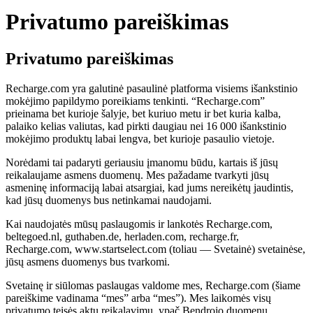
Privatumo pareiškimas
Privatumo pareiškimas
Recharge.com yra galutinė pasaulinė platforma visiems išankstinio
mokėjimo papildymo poreikiams tenkinti. “Recharge.com”
prieinama bet kurioje šalyje, bet kuriuo metu ir bet kuria kalba,
palaiko kelias valiutas, kad pirkti daugiau nei 16 000 išankstinio
mokėjimo produktų labai lengva, bet kurioje pasaulio vietoje.
Norėdami tai padaryti geriausiu įmanomu būdu, kartais iš jūsų
reikalaujame asmens duomenų. Mes pažadame tvarkyti jūsų
asmeninę informaciją labai atsargiai, kad jums nereikėtų jaudintis,
kad jūsų duomenys bus netinkamai naudojami.
Kai naudojatės mūsų paslaugomis ir lankotės Recharge.com,
beltegoed.nl, guthaben.de, herladen.com, recharge.fr,
Recharge.com, www.startselect.com (toliau — Svetainė) svetainėse,
jūsų asmens duomenys bus tvarkomi.
Svetainę ir siūlomas paslaugas valdome mes, Recharge.com (šiame
pareiškime vadinama “mes” arba “mes”). Mes laikomės visų
privatumo teisės aktų reikalavimų, ypač Bendrojo duomenų