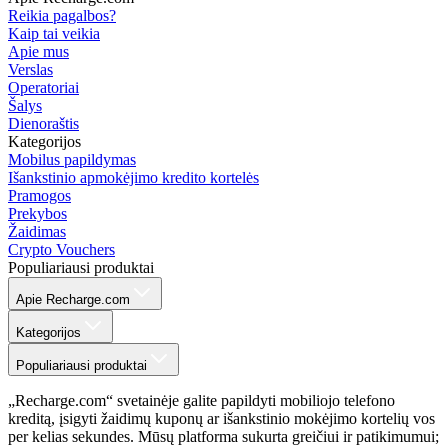
Reikia pagalbos?
Kaip tai veikia
Apie mus
Verslas
Operatoriai
Šalys
Dienoraštis
Kategorijos
Mobilus papildymas
Išankstinio apmokėjimo kredito kortelės
Pramogos
Prekybos
Žaidimas
Crypto Vouchers
Populiariausi produktai
Apie Recharge.com
Kategorijos
Populiariausi produktai
„Recharge.com“ svetainėje galite papildyti mobiliojo telefono
kreditą, įsigyti žaidimų kuponų ar išankstinio mokėjimo kortelių vos
per kelias sekundes. Mūsų platforma sukurta greičiui ir patikimumui;