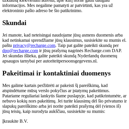
užklausą kiekvienam adresui, apie kurį norite gauti daugiau
informacijos. Mes negalime pamatyti ar patvirtinti, kas yra už
elektroninio pašto adreso be šio patikrinimo.
Skundai
Jei manote, kad neteisingai naudojame jūsų asmens duomenis arba
kad netinkamai sprendžiame jūsų klausimus, susisiekite su mumis el.
paštu
privacy@recharge.com
. Taip pat galite pateikti skundą per
dpo@recharge.com
ir jūsų prašymą nagrinės Recharge.com DAP.
Jei skundas išlieka, galite pateikti skundą Nyderlandų duomenų
apsaugos tarnybai per autoriteitpersoonsgegevens.nl.
Pakeitimai ir kontaktiniai duomenys
Mes galime kartais peržiūrėti ar pakeisti šį pareiškimą, kad
atspindėtume mūsų verslo pokyčius ar įstatymų pakeitimus.
Patariame reguliariai lankytis šiame puslapyje, kad patikrintumėte, ar
nebuvo kokių nors pakeitimų. Jei turite klausimų dėl šio privatumo ir
slapukų pareiškimo arba jei norite pateikti prašymą dėl (vienos iš)
jūsų teisių, kaip nurodyta aukščiau, susisiekite su mumis:
Įkraukite B.V.