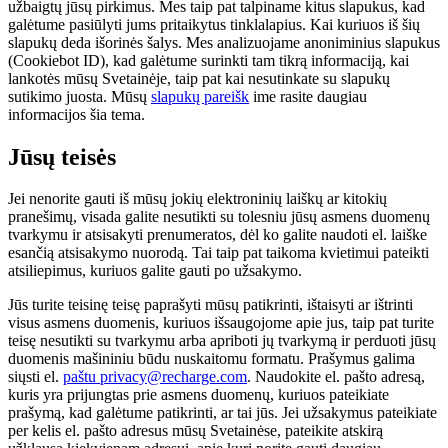
užbaigtų jūsų pirkimus. Mes taip pat talpiname kitus slapukus, kad
galėtume pasiūlyti jums pritaikytus tinklalapius. Kai kuriuos iš šių
slapukų deda išorinės šalys. Mes analizuojame anoniminius slapukus
(Cookiebot ID), kad galėtume surinkti tam tikrą informaciją, kai
lankotės mūsų Svetainėje, taip pat kai nesutinkate su slapukų
sutikimo juosta. Mūsų
slapukų pareišk
ime rasite daugiau
informacijos šia tema.
Jūsų teisės
Jei nenorite gauti iš mūsų jokių elektroninių laiškų ar kitokių
pranešimų, visada galite nesutikti su tolesniu jūsų asmens duomenų
tvarkymu ir atsisakyti prenumeratos, dėl ko galite naudoti el. laiške
esančią atsisakymo nuorodą. Tai taip pat taikoma kvietimui pateikti
atsiliepimus, kuriuos galite gauti po užsakymo.
Jūs turite teisinę teisę paprašyti mūsų patikrinti, ištaisyti ar ištrinti
visus asmens duomenis, kuriuos išsaugojome apie jus, taip pat turite
teisę nesutikti su tvarkymu arba apriboti jų tvarkymą ir perduoti jūsų
duomenis mašininiu būdu nuskaitomu formatu. Prašymus galima
siųsti el.
paštu privacy@recharge.com
. Naudokite el. pašto adresą,
kuris yra prijungtas prie asmens duomenų, kuriuos pateikiate
prašymą, kad galėtume patikrinti, ar tai jūs. Jei užsakymus pateikiate
per kelis el. pašto adresus mūsų Svetainėse, pateikite atskirą