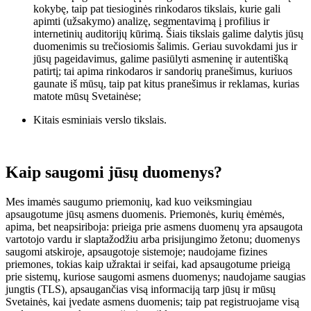
kokybę, taip pat tiesioginės rinkodaros tikslais, kurie gali
apimti (užsakymo) analizę, segmentavimą į profilius ir
internetinių auditorijų kūrimą. Šiais tikslais galime dalytis jūsų
duomenimis su trečiosiomis šalimis. Geriau suvokdami jus ir
jūsų pageidavimus, galime pasiūlyti asmeninę ir autentišką
patirtį; tai apima rinkodaros ir sandorių pranešimus, kuriuos
gaunate iš mūsų, taip pat kitus pranešimus ir reklamas, kurias
matote mūsų Svetainėse;
Kitais esminiais verslo tikslais.
Kaip saugomi jūsų duomenys?
Mes imamės saugumo priemonių, kad kuo veiksmingiau
apsaugotume jūsų asmens duomenis. Priemonės, kurių ėmėmės,
apima, bet neapsiriboja: prieiga prie asmens duomenų yra apsaugota
vartotojo vardu ir slaptažodžiu arba prisijungimo žetonu; duomenys
saugomi atskiroje, apsaugotoje sistemoje; naudojame fizines
priemones, tokias kaip užraktai ir seifai, kad apsaugotume prieigą
prie sistemų, kuriose saugomi asmens duomenys; naudojame saugias
jungtis (TLS), apsaugančias visą informaciją tarp jūsų ir mūsų
Svetainės, kai įvedate asmens duomenis; taip pat registruojame visą