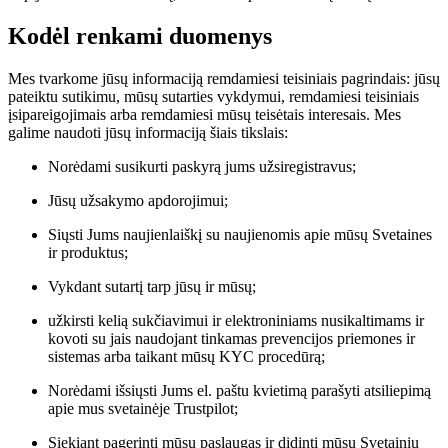
Kodėl renkami duomenys
Mes tvarkome jūsų informaciją remdamiesi teisiniais pagrindais: jūsų
pateiktu sutikimu, mūsų sutarties vykdymui, remdamiesi teisiniais
įsipareigojimais arba remdamiesi mūsų teisėtais interesais. Mes
galime naudoti jūsų informaciją šiais tikslais:
Norėdami susikurti paskyrą jums užsiregistravus;
Jūsų užsakymo apdorojimui;
Siųsti Jums naujienlaiškį su naujienomis apie mūsų Svetaines
ir produktus;
Vykdant sutartį tarp jūsų ir mūsų;
užkirsti kelią sukčiavimui ir elektroniniams nusikaltimams ir
kovoti su jais naudojant tinkamas prevencijos priemones ir
sistemas arba taikant mūsų KYC procedūrą;
Norėdami išsiųsti Jums el. paštu kvietimą parašyti atsiliepimą
apie mus svetainėje Trustpilot;
Siekiant pagerinti mūsų paslaugas ir didinti mūsų Svetainių