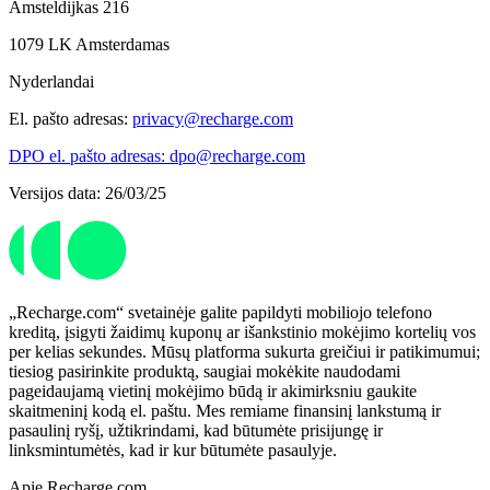
Amsteldijkas 216
1079 LK Amsterdamas
Nyderlandai
El. pašto adresas:
privacy@recharge.com
DPO el. pašto adresas: dpo@recharge.com
Versijos data: 26/03/25
„Recharge.com“ svetainėje galite papildyti mobiliojo telefono
kreditą, įsigyti žaidimų kuponų ar išankstinio mokėjimo kortelių vos
per kelias sekundes. Mūsų platforma sukurta greičiui ir patikimumui;
tiesiog pasirinkite produktą, saugiai mokėkite naudodami
pageidaujamą vietinį mokėjimo būdą ir akimirksniu gaukite
skaitmeninį kodą el. paštu. Mes remiame finansinį lankstumą ir
pasaulinį ryšį, užtikrindami, kad būtumėte prisijungę ir
linksmintumėtės, kad ir kur būtumėte pasaulyje.
Apie Recharge.com