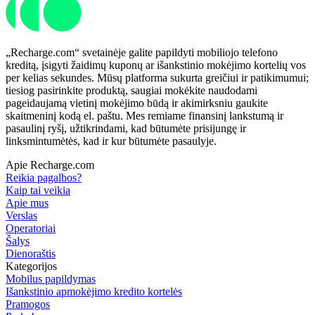
„Recharge.com“ svetainėje galite papildyti mobiliojo telefono
kreditą, įsigyti žaidimų kuponų ar išankstinio mokėjimo kortelių vos
per kelias sekundes. Mūsų platforma sukurta greičiui ir patikimumui;
tiesiog pasirinkite produktą, saugiai mokėkite naudodami
pageidaujamą vietinį mokėjimo būdą ir akimirksniu gaukite
skaitmeninį kodą el. paštu. Mes remiame finansinį lankstumą ir
pasaulinį ryšį, užtikrindami, kad būtumėte prisijungę ir
linksmintumėtės, kad ir kur būtumėte pasaulyje.
Apie Recharge.com
Reikia pagalbos?
Kaip tai veikia
Apie mus
Verslas
Operatoriai
Šalys
Dienoraštis
Kategorijos
Mobilus papildymas
Išankstinio apmokėjimo kredito kortelės
Pramogos