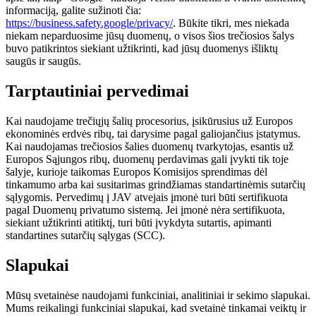
informaciją, galite sužinoti čia:
https://business.safety.google/privacy/
. Būkite tikri, mes niekada
niekam neparduosime jūsų duomenų, o visos šios trečiosios šalys
buvo patikrintos siekiant užtikrinti, kad jūsų duomenys išliktų
saugūs ir saugūs.
Tarptautiniai pervedimai
Kai naudojame trečiųjų šalių procesorius, įsikūrusius už Europos
ekonominės erdvės ribų, tai darysime pagal galiojančius įstatymus.
Kai naudojamas trečiosios šalies duomenų tvarkytojas, esantis už
Europos Sąjungos ribų, duomenų perdavimas gali įvykti tik toje
šalyje, kurioje taikomas Europos Komisijos sprendimas dėl
tinkamumo arba kai susitarimas grindžiamas standartinėmis sutarčių
sąlygomis. Pervedimų į JAV atvejais įmonė turi būti sertifikuota
pagal Duomenų privatumo sistemą. Jei įmonė nėra sertifikuota,
siekiant užtikrinti atitiktį, turi būti įvykdyta sutartis, apimanti
standartines sutarčių sąlygas (SCC).
Slapukai
Mūsų svetainėse naudojami funkciniai, analitiniai ir sekimo slapukai.
Mums reikalingi funkciniai slapukai, kad svetainė tinkamai veiktų ir