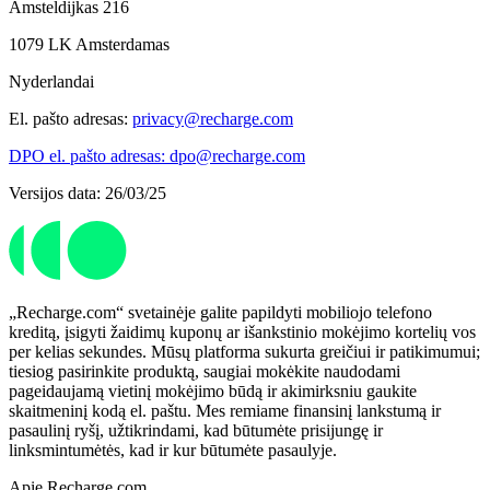
Amsteldijkas 216
1079 LK Amsterdamas
Nyderlandai
El. pašto adresas:
privacy@recharge.com
DPO el. pašto adresas: dpo@recharge.com
Versijos data: 26/03/25
„Recharge.com“ svetainėje galite papildyti mobiliojo telefono
kreditą, įsigyti žaidimų kuponų ar išankstinio mokėjimo kortelių vos
per kelias sekundes. Mūsų platforma sukurta greičiui ir patikimumui;
tiesiog pasirinkite produktą, saugiai mokėkite naudodami
pageidaujamą vietinį mokėjimo būdą ir akimirksniu gaukite
skaitmeninį kodą el. paštu. Mes remiame finansinį lankstumą ir
pasaulinį ryšį, užtikrindami, kad būtumėte prisijungę ir
linksmintumėtės, kad ir kur būtumėte pasaulyje.
Apie Recharge.com