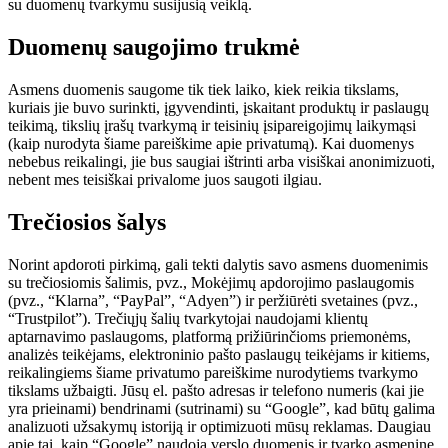
su duomenų tvarkymu susijusią veiklą.
Duomenų saugojimo trukmė
Asmens duomenis saugome tik tiek laiko, kiek reikia tikslams,
kuriais jie buvo surinkti, įgyvendinti, įskaitant produktų ir paslaugų
teikimą, tikslių įrašų tvarkymą ir teisinių įsipareigojimų laikymąsi
(kaip nurodyta šiame pareiškime apie privatumą). Kai duomenys
nebebus reikalingi, jie bus saugiai ištrinti arba visiškai anonimizuoti,
nebent mes teisiškai privalome juos saugoti ilgiau.
Trečiosios šalys
Norint apdoroti pirkimą, gali tekti dalytis savo asmens duomenimis
su trečiosiomis šalimis, pvz., Mokėjimų apdorojimo paslaugomis
(pvz., “Klarna”, “PayPal”, “Adyen”) ir peržiūrėti svetaines (pvz.,
“Trustpilot”). Trečiųjų šalių tvarkytojai naudojami klientų
aptarnavimo paslaugoms, platformą prižiūrinčioms priemonėms,
analizės teikėjams, elektroninio pašto paslaugų teikėjams ir kitiems,
reikalingiems šiame privatumo pareiškime nurodytiems tvarkymo
tikslams užbaigti. Jūsų el. pašto adresas ir telefono numeris (kai jie
yra prieinami) bendrinami (sutrinami) su “Google”, kad būtų galima
analizuoti užsakymų istoriją ir optimizuoti mūsų reklamas. Daugiau
apie tai, kaip “Google” naudoja verslo duomenis ir tvarko asmeninę