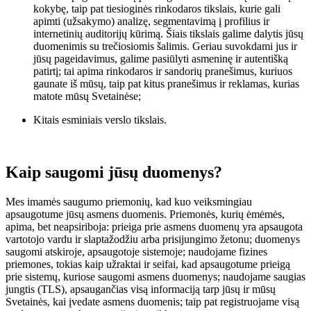
kokybę, taip pat tiesioginės rinkodaros tikslais, kurie gali
apimti (užsakymo) analizę, segmentavimą į profilius ir
internetinių auditorijų kūrimą. Šiais tikslais galime dalytis jūsų
duomenimis su trečiosiomis šalimis. Geriau suvokdami jus ir
jūsų pageidavimus, galime pasiūlyti asmeninę ir autentišką
patirtį; tai apima rinkodaros ir sandorių pranešimus, kuriuos
gaunate iš mūsų, taip pat kitus pranešimus ir reklamas, kurias
matote mūsų Svetainėse;
Kitais esminiais verslo tikslais.
Kaip saugomi jūsų duomenys?
Mes imamės saugumo priemonių, kad kuo veiksmingiau
apsaugotume jūsų asmens duomenis. Priemonės, kurių ėmėmės,
apima, bet neapsiriboja: prieiga prie asmens duomenų yra apsaugota
vartotojo vardu ir slaptažodžiu arba prisijungimo žetonu; duomenys
saugomi atskiroje, apsaugotoje sistemoje; naudojame fizines
priemones, tokias kaip užraktai ir seifai, kad apsaugotume prieigą
prie sistemų, kuriose saugomi asmens duomenys; naudojame saugias
jungtis (TLS), apsaugančias visą informaciją tarp jūsų ir mūsų
Svetainės, kai įvedate asmens duomenis; taip pat registruojame visą