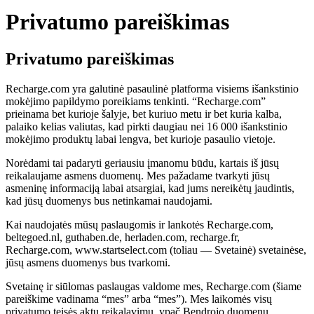
Privatumo pareiškimas
Privatumo pareiškimas
Recharge.com yra galutinė pasaulinė platforma visiems išankstinio
mokėjimo papildymo poreikiams tenkinti. “Recharge.com”
prieinama bet kurioje šalyje, bet kuriuo metu ir bet kuria kalba,
palaiko kelias valiutas, kad pirkti daugiau nei 16 000 išankstinio
mokėjimo produktų labai lengva, bet kurioje pasaulio vietoje.
Norėdami tai padaryti geriausiu įmanomu būdu, kartais iš jūsų
reikalaujame asmens duomenų. Mes pažadame tvarkyti jūsų
asmeninę informaciją labai atsargiai, kad jums nereikėtų jaudintis,
kad jūsų duomenys bus netinkamai naudojami.
Kai naudojatės mūsų paslaugomis ir lankotės Recharge.com,
beltegoed.nl, guthaben.de, herladen.com, recharge.fr,
Recharge.com, www.startselect.com (toliau — Svetainė) svetainėse,
jūsų asmens duomenys bus tvarkomi.
Svetainę ir siūlomas paslaugas valdome mes, Recharge.com (šiame
pareiškime vadinama “mes” arba “mes”). Mes laikomės visų
privatumo teisės aktų reikalavimų, ypač Bendrojo duomenų