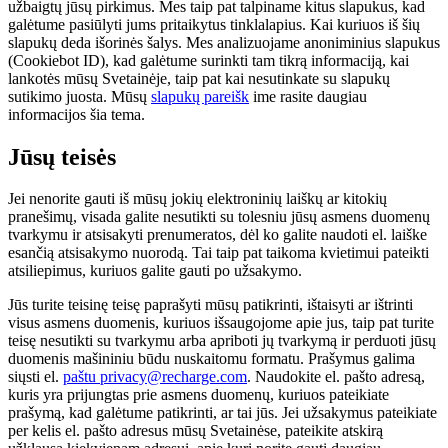
užbaigtų jūsų pirkimus. Mes taip pat talpiname kitus slapukus, kad
galėtume pasiūlyti jums pritaikytus tinklalapius. Kai kuriuos iš šių
slapukų deda išorinės šalys. Mes analizuojame anoniminius slapukus
(Cookiebot ID), kad galėtume surinkti tam tikrą informaciją, kai
lankotės mūsų Svetainėje, taip pat kai nesutinkate su slapukų
sutikimo juosta. Mūsų
slapukų pareišk
ime rasite daugiau
informacijos šia tema.
Jūsų teisės
Jei nenorite gauti iš mūsų jokių elektroninių laiškų ar kitokių
pranešimų, visada galite nesutikti su tolesniu jūsų asmens duomenų
tvarkymu ir atsisakyti prenumeratos, dėl ko galite naudoti el. laiške
esančią atsisakymo nuorodą. Tai taip pat taikoma kvietimui pateikti
atsiliepimus, kuriuos galite gauti po užsakymo.
Jūs turite teisinę teisę paprašyti mūsų patikrinti, ištaisyti ar ištrinti
visus asmens duomenis, kuriuos išsaugojome apie jus, taip pat turite
teisę nesutikti su tvarkymu arba apriboti jų tvarkymą ir perduoti jūsų
duomenis mašininiu būdu nuskaitomu formatu. Prašymus galima
siųsti el.
paštu privacy@recharge.com
. Naudokite el. pašto adresą,
kuris yra prijungtas prie asmens duomenų, kuriuos pateikiate
prašymą, kad galėtume patikrinti, ar tai jūs. Jei užsakymus pateikiate
per kelis el. pašto adresus mūsų Svetainėse, pateikite atskirą