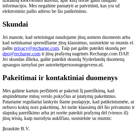
užklausą kiekvienam adresui, apie kurį norite gauti daugiau
informacijos. Mes negalime pamatyti ar patvirtinti, kas yra už
elektroninio pašto adreso be šio patikrinimo.
Skundai
Jei manote, kad neteisingai naudojame jūsų asmens duomenis arba
kad netinkamai sprendžiame jūsų klausimus, susisiekite su mumis el.
paštu
privacy@recharge.com
. Taip pat galite pateikti skundą per
dpo@recharge.com
ir jūsų prašymą nagrinės Recharge.com DAP.
Jei skundas išlieka, galite pateikti skundą Nyderlandų duomenų
apsaugos tarnybai per autoriteitpersoonsgegevens.nl.
Pakeitimai ir kontaktiniai duomenys
Mes galime kartais peržiūrėti ar pakeisti šį pareiškimą, kad
atspindėtume mūsų verslo pokyčius ar įstatymų pakeitimus.
Patariame reguliariai lankytis šiame puslapyje, kad patikrintumėte, ar
nebuvo kokių nors pakeitimų. Jei turite klausimų dėl šio privatumo ir
slapukų pareiškimo arba jei norite pateikti prašymą dėl (vienos iš)
jūsų teisių, kaip nurodyta aukščiau, susisiekite su mumis:
Įkraukite B.V.