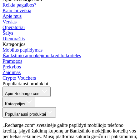
Reikia pagalbos?
Kaip tai veikia
Apie mus
Verslas
Operatoriai
Šalys
Dienoraštis
Kategorijos
Mobilus papildymas
Išankstinio apmokėjimo kredito kortelės
Pramogos
Prekybos
Žaidimas
Crypto Vouchers
Populiariausi produktai
Apie Recharge.com
Kategorijos
Populiariausi produktai
„Recharge.com“ svetainėje galite papildyti mobiliojo telefono
kreditą, įsigyti žaidimų kuponų ar išankstinio mokėjimo kortelių vos
per kelias sekundes. Mūsų platforma sukurta greičiui ir patikimumui;