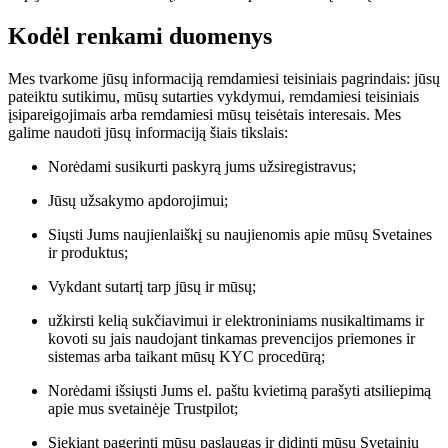
Kodėl renkami duomenys
Mes tvarkome jūsų informaciją remdamiesi teisiniais pagrindais: jūsų
pateiktu sutikimu, mūsų sutarties vykdymui, remdamiesi teisiniais
įsipareigojimais arba remdamiesi mūsų teisėtais interesais. Mes
galime naudoti jūsų informaciją šiais tikslais:
Norėdami susikurti paskyrą jums užsiregistravus;
Jūsų užsakymo apdorojimui;
Siųsti Jums naujienlaiškį su naujienomis apie mūsų Svetaines
ir produktus;
Vykdant sutartį tarp jūsų ir mūsų;
užkirsti kelią sukčiavimui ir elektroniniams nusikaltimams ir
kovoti su jais naudojant tinkamas prevencijos priemones ir
sistemas arba taikant mūsų KYC procedūrą;
Norėdami išsiųsti Jums el. paštu kvietimą parašyti atsiliepimą
apie mus svetainėje Trustpilot;
Siekiant pagerinti mūsų paslaugas ir didinti mūsų Svetainių