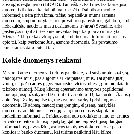
apsaugos reglamento (BDAR). Tai reiškia, kad mes tvarkome jūsų
duomenis tik tada, kai tai būtina ir teisėta. Dalintis asmenine
informacija nėra privaloma, tačiau nepateikus mums asmens
duomenų, kaip nurodyta šiame privatumo pareiškime, gali būti, kad
nebegalėsite naudotis mūsų paslaugomis ir (arba) Svetaine, arba
paslaugos ir (arba) Svetainė neveikia taip, kaip buvo numatyta.
Vienas iš kitų reikalavimų yra tai, kad tinkamai informuotume Jus
apie tai, kaip tvarkome Jūsų asmens duomenis. Šis privatumo
pareiškimas daro būtent tai.
Kokie duomenys renkami
Mes renkame duomenis, kuriuos pateikiate, kai susikuriate paskyrą,
naudojatės mūsų paslaugomis ar kreipiatės į mus. Tai apima jūsų
vardą, el. pašto adresą, gyvenamosios vietos adresą, gimimo datą ir
telefono numerį. Mūsų klientų aptarnavimo tarnybos papildomai
naudoja jūsų užsakymo ID ir (arba) vartotojo ID, kai turite užklausą
apie jūsų užsakymą. Be to, mes galime tvarkyti prisijungimo
duomenis, IP adresą, naudojamą įrenginį, elgseną, naršyklės
duomenis, analitinius ir trečiųjų šalių duomenis iš slapukų ir
mokėjimo informaciją. Priklausomai nuo produkto ir nuo to, ar mes
privalome patikrinti jūsų tapatybę, galime paprašyti jūsų daugiau
informacijos, pavyzdžiui, asmens tapatybės dokumento ar paso
kopijos ir banko duomenų, kai turime patikrinti lėšų kilmę.