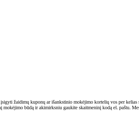
 įsigyti žaidimų kuponų ar išankstinio mokėjimo kortelių vos per kelias
 mokėjimo būdą ir akimirksniu gaukite skaitmeninį kodą el. paštu. Mes 
.