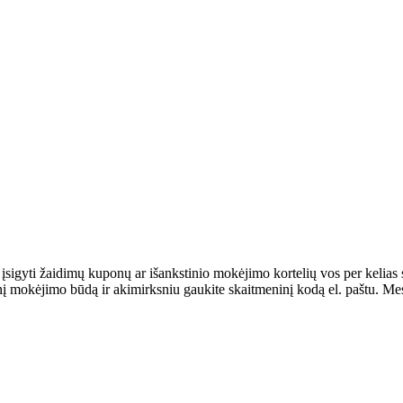
 įsigyti žaidimų kuponų ar išankstinio mokėjimo kortelių vos per kelias
 mokėjimo būdą ir akimirksniu gaukite skaitmeninį kodą el. paštu. Mes 
.