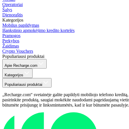
Operatoriai
Šalys
Dienoraštis
Kategorijos
Mobilus papildymas
Išankstinio apmokėjimo kredito kortelės
Pramogos
Prekybos
Žaidimas
Crypto Vouchers
Populiariausi produktai
Apie Recharge.com
Kategorijos
Populiariausi produktai
„Recharge.com“ svetainėje galite papildyti mobiliojo telefono kreditą,
pasirinkite produktą, saugiai mokėkite naudodami pageidaujamą vietinį
būtumėte prisijungę ir linksmintumėtės, kad ir kur būtumėte pasaulyje