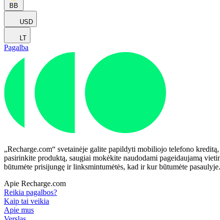
BB
USD
LT
Pagalba
„Recharge.com“ svetainėje galite papildyti mobiliojo telefono kreditą,
pasirinkite produktą, saugiai mokėkite naudodami pageidaujamą vietinį
būtumėte prisijungę ir linksmintumėtės, kad ir kur būtumėte pasaulyje
Apie Recharge.com
Reikia pagalbos?
Kaip tai veikia
Apie mus
Verslas