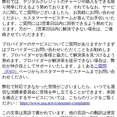
弊社では、デジタルクレジットのチャージや購入をできる限
り簡単に行えるよう努めております。それでもなお、サービ
スに関してご質問がございましたら、お気軽にお問い合わせ
ください。カスタマーサービスチームが喜んでお手伝いいた
します。ご質問には2営業日以内に回答できるよう努めてお
ります。万が一、2営業日以内に解決できない場合は、ご連
絡させていただきます。
プロバイダーのサービスについてご質問がありますか？まず
はプロバイダーにお問い合わせいただくことをお勧めしま
す。プロバイダーがお客様と協力して解決策を見つけるよう
努めます。プロバイダーが解決策を提示できない場合は、弊
社が仲介役としてサポートいたします。よくある
ご質問
（FAQ）
ページからカスタマーサービスチームまでお問い合
わせください。
弊社で対応できなかった苦情がございましたら、いつでも適
切な消費者委員会に苦情を申し立てることができます。米国
を拠点とするサービスについては、こちらのリンクをご覧く
ださい：
https://www.usa.gov/consumer-complaints
この文章は英語で書かれています。他の言語への翻訳は便宜