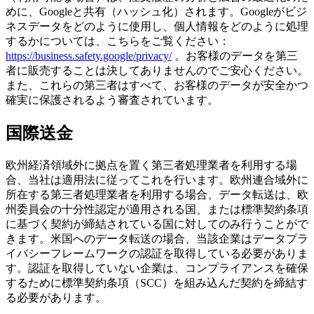
めに、Googleと共有（ハッシュ化）されます。Googleがビジ
ネスデータをどのように使用し、個人情報をどのように処理
するかについては、こちらをご覧ください：
https://business.safety.google/privacy/
。お客様のデータを第三
者に販売することは決してありませんのでご安心ください。
また、これらの第三者はすべて、お客様のデータが安全かつ
確実に保護されるよう審査されています。
国際送金
欧州経済領域外に拠点を置く第三者処理業者を利用する場
合、当社は適用法に従ってこれを行います。欧州連合域外に
所在する第三者処理業者を利用する場合、データ転送は、欧
州委員会の十分性認定が適用される国、または標準契約条項
に基づく契約が締結されている国に対してのみ行うことがで
きます。米国へのデータ転送の場合、当該企業はデータプラ
イバシーフレームワークの認証を取得している必要がありま
す。認証を取得していない企業は、コンプライアンスを確保
するために標準契約条項（SCC）を組み込んだ契約を締結す
る必要があります。