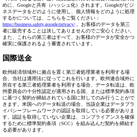
めに、Googleと共有（ハッシュ化）されます。Googleがビジ
ネスデータをどのように使用し、個人情報をどのように処理
するかについては、こちらをご覧ください：
https://business.safety.google/privacy/
。お客様のデータを第三
者に販売することは決してありませんのでご安心ください。
また、これらの第三者はすべて、お客様のデータが安全かつ
確実に保護されるよう審査されています。
国際送金
欧州経済領域外に拠点を置く第三者処理業者を利用する場
合、当社は適用法に従ってこれを行います。欧州連合域外に
所在する第三者処理業者を利用する場合、データ転送は、欧
州委員会の十分性認定が適用される国、または標準契約条項
に基づく契約が締結されている国に対してのみ行うことがで
きます。米国へのデータ転送の場合、当該企業はデータプラ
イバシーフレームワークの認証を取得している必要がありま
す。認証を取得していない企業は、コンプライアンスを確保
するために標準契約条項（SCC）を組み込んだ契約を締結す
る必要があります。