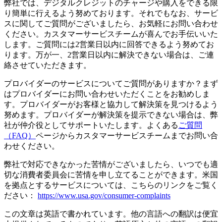
弊社では、デジタルクレジットのチャージや購入をできる限
り簡単に行えるよう努めております。それでもなお、サービ
スに関してご質問がございましたら、お気軽にお問い合わせ
ください。カスタマーサービスチームが喜んでお手伝いいた
します。ご質問には2営業日以内に回答できるよう努めてお
ります。万が一、2営業日以内に解決できない場合は、ご連
絡させていただきます。
プロバイダーのサービスについてご質問がありますか？まず
はプロバイダーにお問い合わせいただくことをお勧めしま
す。プロバイダーがお客様と協力して解決策を見つけるよう
努めます。プロバイダーが解決策を提示できない場合は、弊
社が仲介役としてサポートいたします。よくある
ご質問
（FAQ）
ページからカスタマーサービスチームまでお問い合
わせください。
弊社で対応できなかった苦情がございましたら、いつでも適
切な消費者委員会に苦情を申し立てることができます。米国
を拠点とするサービスについては、こちらのリンクをご覧く
ださい：
https://www.usa.gov/consumer-complaints
この文章は英語で書かれています。他の言語への翻訳は便宜