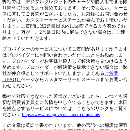
弊社では、デジタルクレジットのチャージや購入をできる限
り簡単に行えるよう努めております。それでもなお、サービ
スに関してご質問がございましたら、お気軽にお問い合わせ
ください。カスタマーサービスチームが喜んでお手伝いいた
します。ご質問には2営業日以内に回答できるよう努めてお
ります。万が一、2営業日以内に解決できない場合は、ご連
絡させていただきます。
プロバイダーのサービスについてご質問がありますか？まず
はプロバイダーにお問い合わせいただくことをお勧めしま
す。プロバイダーがお客様と協力して解決策を見つけるよう
努めます。プロバイダーが解決策を提示できない場合は、弊
社が仲介役としてサポートいたします。よくある
ご質問
（FAQ）
ページからカスタマーサービスチームまでお問い合
わせください。
弊社で対応できなかった苦情がございましたら、いつでも適
切な消費者委員会に苦情を申し立てることができます。米国
を拠点とするサービスについては、こちらのリンクをご覧く
ださい：
https://www.usa.gov/consumer-complaints
この文章は英語で書かれています。他の言語への翻訳は便宜