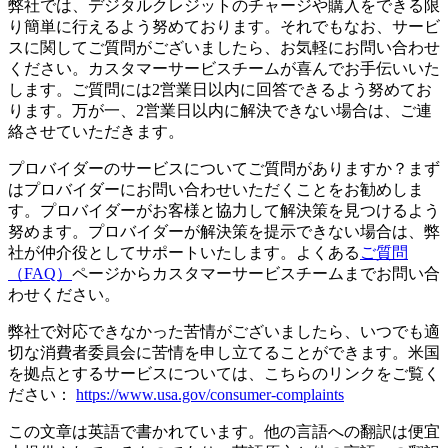
弊社では、デジタルクレジットのチャージや購入をできる限
り簡単に行えるよう努めております。それでもなお、サービ
スに関してご質問がございましたら、お気軽にお問い合わせ
ください。カスタマーサービスチームが喜んでお手伝いいた
します。ご質問には2営業日以内に回答できるよう努めてお
ります。万が一、2営業日以内に解決できない場合は、ご連
絡させていただきます。
プロバイダーのサービスについてご質問がありますか？まず
はプロバイダーにお問い合わせいただくことをお勧めしま
す。プロバイダーがお客様と協力して解決策を見つけるよう
努めます。プロバイダーが解決策を提示できない場合は、弊
社が仲介役としてサポートいたします。よくある
ご質問
（FAQ）
ページからカスタマーサービスチームまでお問い合
わせください。
弊社で対応できなかった苦情がございましたら、いつでも適
切な消費者委員会に苦情を申し立てることができます。米国
を拠点とするサービスについては、こちらのリンクをご覧く
ださい：
https://www.usa.gov/consumer-complaints
この文章は英語で書かれています。他の言語への翻訳は便宜