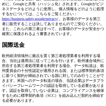
めに、Googleと共有（ハッシュ化）されます。Googleがビジ
ネスデータをどのように使用し、個人情報をどのように処理
するかについては、こちらをご覧ください：
https://business.safety.google/privacy/
。お客様のデータを第三
者に販売することは決してありませんのでご安心ください。
また、これらの第三者はすべて、お客様のデータが安全かつ
確実に保護されるよう審査されています。
国際送金
欧州経済領域外に拠点を置く第三者処理業者を利用する場
合、当社は適用法に従ってこれを行います。欧州連合域外に
所在する第三者処理業者を利用する場合、データ転送は、欧
州委員会の十分性認定が適用される国、または標準契約条項
に基づく契約が締結されている国に対してのみ行うことがで
きます。米国へのデータ転送の場合、当該企業はデータプラ
イバシーフレームワークの認証を取得している必要がありま
す。認証を取得していない企業は、コンプライアンスを確保
するために標準契約条項（SCC）を組み込んだ契約を締結す
る必要があります。