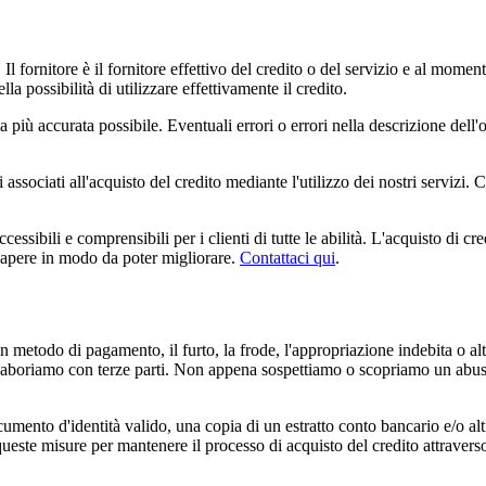
 Il fornitore è il fornitore effettivo del credito o del servizio e al moment
la possibilità di utilizzare effettivamente il credito.
 la più accurata possibile. Eventuali errori o errori nella descrizione del
 associati all'acquisto del credito mediante l'utilizzo dei nostri servizi. C
sibili e comprensibili per i clienti di tutte le abilità. L'acquisto di cre
 sapere in modo da poter migliorare.
Contattaci qui
.
n metodo di pagamento, il furto, la frode, l'appropriazione indebita o altr
 collaboriamo con terze parti. Non appena sospettiamo o scopriamo un abu
cumento d'identità valido, una copia di un estratto conto bancario e/o 
ste misure per mantenere il processo di acquisto del credito attraverso le