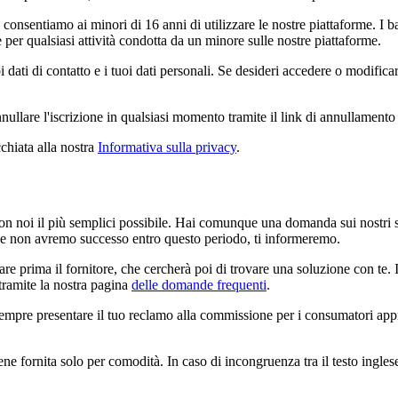
onsentiamo ai minori di 16 anni di utilizzare le nostre piattaforme. I b
 per qualsiasi attività condotta da un minore sulle nostre piattaforme.
ati di contatto e i tuoi dati personali. Se desideri accedere o modificare
ullare l'iscrizione in qualsiasi momento tramite il link di annullamento d
chiata alla nostra
Informativa sulla privacy
.
on noi il più semplici possibile. Hai comunque una domanda sui nostri serv
 Se non avremo successo entro questo periodo, ti informeremo.
re prima il fornitore, che cercherà poi di trovare una soluzione con te. I
 tramite la nostra pagina
delle domande frequenti
.
sempre presentare il tuo reclamo alla commissione per i consumatori approp
iene fornita solo per comodità. In caso di incongruenza tra il testo inglese