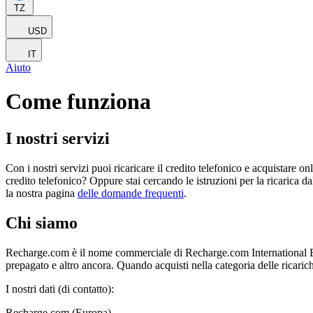
TZ
USD
IT
Aiuto
Come funziona
I nostri servizi
Con i nostri servizi puoi ricaricare il credito telefonico e acquistare o
credito telefonico? Oppure stai cercando le istruzioni per la ricarica d
la nostra pagina
delle domande frequenti
.
Chi siamo
Recharge.com è il nome commerciale di Recharge.com International B.V. 
prepagato e altro ancora. Quando acquisti nella categoria delle ricarich
I nostri dati (di contatto):
Recharge.com (Europa)