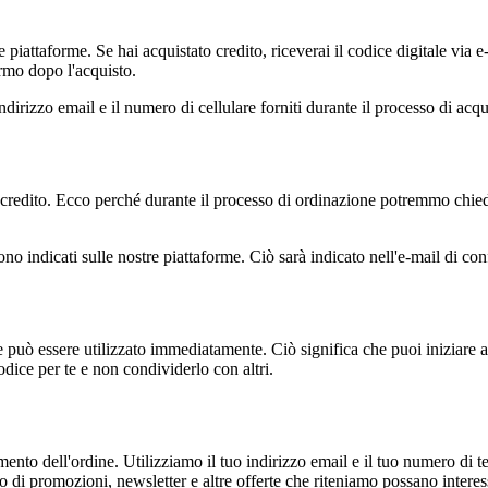
 piattaforme. Se hai acquistato credito, riceverai il codice digitale via e-
ermo dopo l'acquisto.
'indirizzo email e il numero di cellulare forniti durante il processo di acqu
 il credito. Ecco perché durante il processo di ordinazione potremmo chied
 sono indicati sulle nostre piattaforme. Ciò sarà indicato nell'e-mail di co
he può essere utilizzato immediatamente. Ciò significa che puoi iniziare 
codice per te e non condividerlo con altri.
mento dell'ordine. Utilizziamo il tuo indirizzo email e il tuo numero di tel
io di promozioni, newsletter e altre offerte che riteniamo possano interess