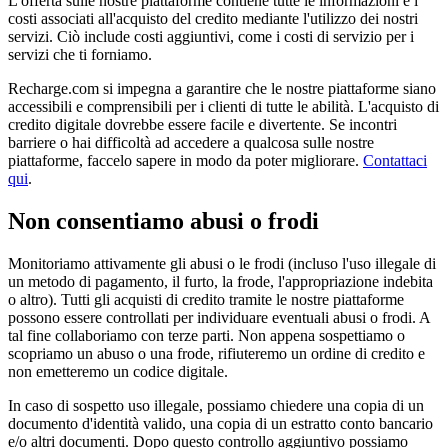
L'offerta sulle nostre piattaforme contiene tutte le informazioni e i
costi associati all'acquisto del credito mediante l'utilizzo dei nostri
servizi. Ciò include costi aggiuntivi, come i costi di servizio per i
servizi che ti forniamo.
Recharge.com si impegna a garantire che le nostre piattaforme siano
accessibili e comprensibili per i clienti di tutte le abilità. L'acquisto di
credito digitale dovrebbe essere facile e divertente. Se incontri
barriere o hai difficoltà ad accedere a qualcosa sulle nostre
piattaforme, faccelo sapere in modo da poter migliorare.
Contattaci
qui
.
Non consentiamo abusi o frodi
Monitoriamo attivamente gli abusi o le frodi (incluso l'uso illegale di
un metodo di pagamento, il furto, la frode, l'appropriazione indebita
o altro). Tutti gli acquisti di credito tramite le nostre piattaforme
possono essere controllati per individuare eventuali abusi o frodi. A
tal fine collaboriamo con terze parti. Non appena sospettiamo o
scopriamo un abuso o una frode, rifiuteremo un ordine di credito e
non emetteremo un codice digitale.
In caso di sospetto uso illegale, possiamo chiedere una copia di un
documento d'identità valido, una copia di un estratto conto bancario
e/o altri documenti. Dopo questo controllo aggiuntivo possiamo