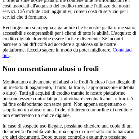
L'offerta sulle nostre piattaforme contiene tutte le informazioni e i
costi associati all'acquisto del credito mediante l'utilizzo dei nostri
servizi. Ciò include costi aggiuntivi, come i costi di servizio per i
servizi che ti forniamo.
Recharge.com si impegna a garantire che le nostre piattaforme siano
accessibili e comprensibili per i clienti di tutte le abilità. L'acquisto di
credito digitale dovrebbe essere facile e divertente. Se incontri
barriere o hai difficoltà ad accedere a qualcosa sulle nostre
piattaforme, faccelo sapere in modo da poter migliorare.
Contattaci
qui
.
Non consentiamo abusi o frodi
Monitoriamo attivamente gli abusi o le frodi (incluso l'uso illegale di
un metodo di pagamento, il furto, la frode, l'appropriazione indebita
o altro). Tutti gli acquisti di credito tramite le nostre piattaforme
possono essere controllati per individuare eventuali abusi o frodi. A
tal fine collaboriamo con terze parti. Non appena sospettiamo o
scopriamo un abuso o una frode, rifiuteremo un ordine di credito e
non emetteremo un codice digitale.
In caso di sospetto uso illegale, possiamo chiedere una copia di un
documento d'identità valido, una copia di un estratto conto bancario
e/o altri documenti. Dopo questo controllo aggiuntivo possiamo