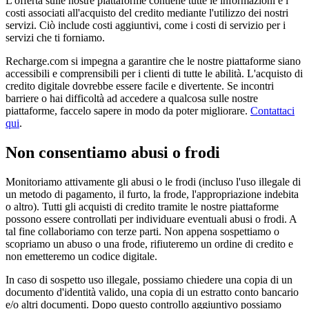
L'offerta sulle nostre piattaforme contiene tutte le informazioni e i
costi associati all'acquisto del credito mediante l'utilizzo dei nostri
servizi. Ciò include costi aggiuntivi, come i costi di servizio per i
servizi che ti forniamo.
Recharge.com si impegna a garantire che le nostre piattaforme siano
accessibili e comprensibili per i clienti di tutte le abilità. L'acquisto di
credito digitale dovrebbe essere facile e divertente. Se incontri
barriere o hai difficoltà ad accedere a qualcosa sulle nostre
piattaforme, faccelo sapere in modo da poter migliorare.
Contattaci
qui
.
Non consentiamo abusi o frodi
Monitoriamo attivamente gli abusi o le frodi (incluso l'uso illegale di
un metodo di pagamento, il furto, la frode, l'appropriazione indebita
o altro). Tutti gli acquisti di credito tramite le nostre piattaforme
possono essere controllati per individuare eventuali abusi o frodi. A
tal fine collaboriamo con terze parti. Non appena sospettiamo o
scopriamo un abuso o una frode, rifiuteremo un ordine di credito e
non emetteremo un codice digitale.
In caso di sospetto uso illegale, possiamo chiedere una copia di un
documento d'identità valido, una copia di un estratto conto bancario
e/o altri documenti. Dopo questo controllo aggiuntivo possiamo