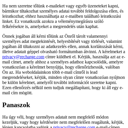
Ha nem szeretne tőlünk e-maileket vagy egyéb üzeneteket kapni,
bármikor tiltakozhat személyes adatai további feldolgozása ellen, és
leiratkozhat; ehhez használhatja az e-mailben található leiratkozási
linket. Ez vonatkozik azokra a véleménymegírásra szóló
felkérésekre is, amelyeket a megrendelés után kaphat.
Önnek jogában áll kérni tőlünk az Önről tárolt valamennyi
személyes adat megtekintését, helyesbítését vagy törlését, valamint
jogában áll tiltakozni az adatkezelés ellen, annak korlátozását kérni,
illetve adatait géppel olvasható formátumban átvinni. A kérelmeket a
privacy@recharge.com
címre küldheti el. Kérjük, használja azt az e-
mail címet, amely ahhoz a személyes adathoz kapcsolódik, amelyre
vonatkozóan a kérelmet benyújtja, hogy ellenőrizhessük, valóban
Ön az. Ha weboldalainkon több e-mail címről is lead
megrendeléseket, kérjük, minden olyan címre vonatkozóan nyújtson
be külön kérelmet, amelyről további információt szeretne kapni.
Ezen ellenőrzés nélkül nem tudjuk megállapítani, hogy ki áll egy e-
mail cím mögött.
Panaszok
Ha úgy véli, hogy személyes adatait nem megfelelő módon
kezeljük, vagy hogy kérdéseire nem megfelelően reagálunk, kérjük,
lépjen kapcsolatba velünk a
privacy@recharge.com
e-mail-címen.