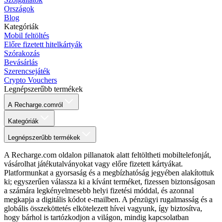
Országok
Blog
Kategóriák
Mobil feltöltés
Előre fizetett hitelkártyák
Szórakozás
Bevásárlás
Szerencsejáték
Crypto Vouchers
Legnépszerűbb termékek
A Recharge.comról
Kategóriák
Legnépszerűbb termékek
A Recharge.com oldalon pillanatok alatt feltöltheti mobiltelefonját,
vásárolhat játékutalványokat vagy előre fizetett kártyákat.
Platformunkat a gyorsaság és a megbízhatóság jegyében alakítottuk
ki; egyszerűen válassza ki a kívánt terméket, fizessen biztonságosan
a számára legkényelmesebb helyi fizetési móddal, és azonnal
megkapja a digitális kódot e-mailben. A pénzügyi rugalmasság és a
globális összeköttetés elkötelezett hívei vagyunk, így biztosítva,
hogy bárhol is tartózkodjon a világon, mindig kapcsolatban