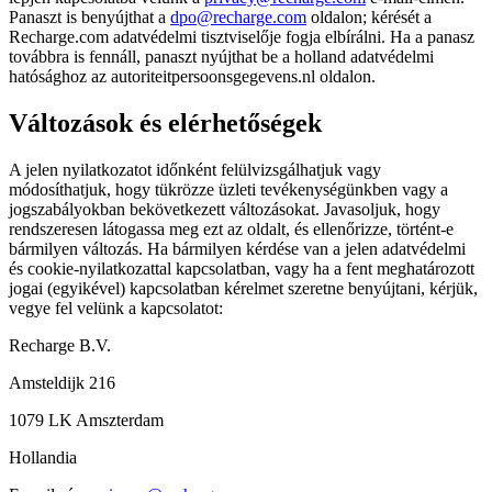
Panaszt is benyújthat a
dpo@recharge.com
oldalon; kérését a
Recharge.com adatvédelmi tisztviselője fogja elbírálni. Ha a panasz
továbbra is fennáll, panaszt nyújthat be a holland adatvédelmi
hatósághoz az autoriteitpersoonsgegevens.nl oldalon.
Változások és elérhetőségek
A jelen nyilatkozatot időnként felülvizsgálhatjuk vagy
módosíthatjuk, hogy tükrözze üzleti tevékenységünkben vagy a
jogszabályokban bekövetkezett változásokat. Javasoljuk, hogy
rendszeresen látogassa meg ezt az oldalt, és ellenőrizze, történt-e
bármilyen változás. Ha bármilyen kérdése van a jelen adatvédelmi
és cookie-nyilatkozattal kapcsolatban, vagy ha a fent meghatározott
jogai (egyikével) kapcsolatban kérelmet szeretne benyújtani, kérjük,
vegye fel velünk a kapcsolatot:
Recharge B.V.
Amsteldijk 216
1079 LK Amszterdam
Hollandia