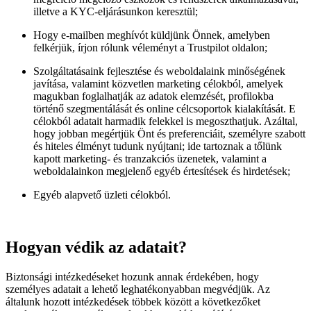
illetve a KYC-eljárásunkon keresztül;
Hogy e-mailben meghívót küldjünk Önnek, amelyben
felkérjük, írjon rólunk véleményt a Trustpilot oldalon;
Szolgáltatásaink fejlesztése és weboldalaink minőségének
javítása, valamint közvetlen marketing célokból, amelyek
magukban foglalhatják az adatok elemzését, profilokba
történő szegmentálását és online célcsoportok kialakítását. E
célokból adatait harmadik felekkel is megoszthatjuk. Azáltal,
hogy jobban megértjük Önt és preferenciáit, személyre szabott
és hiteles élményt tudunk nyújtani; ide tartoznak a tőlünk
kapott marketing- és tranzakciós üzenetek, valamint a
weboldalainkon megjelenő egyéb értesítések és hirdetések;
Egyéb alapvető üzleti célokból.
Hogyan védik az adatait?
Biztonsági intézkedéseket hozunk annak érdekében, hogy
személyes adatait a lehető leghatékonyabban megvédjük. Az
általunk hozott intézkedések többek között a következőket