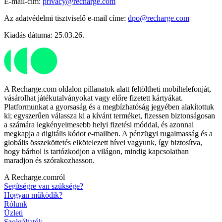
E-mail-cím:
privacy@recharge.com
Az adatvédelmi tisztviselő e-mail címe:
dpo@recharge.com
Kiadás dátuma: 25.03.26.
A Recharge.com oldalon pillanatok alatt feltöltheti mobiltelefonját,
vásárolhat játékutalványokat vagy előre fizetett kártyákat.
Platformunkat a gyorsaság és a megbízhatóság jegyében alakítottuk
ki; egyszerűen válassza ki a kívánt terméket, fizessen biztonságosan
a számára legkényelmesebb helyi fizetési móddal, és azonnal
megkapja a digitális kódot e-mailben. A pénzügyi rugalmasság és a
globális összeköttetés elkötelezett hívei vagyunk, így biztosítva,
hogy bárhol is tartózkodjon a világon, mindig kapcsolatban
maradjon és szórakozhasson.
A Recharge.comról
Segítségre van szüksége?
Hogyan működik?
Rólunk
Üzleti
Szolgáltatók