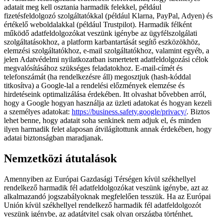
adatait meg kell osztania harmadik felekkel, például
fizetésfeldolgozó szolgáltatókkal (például Klarna, PayPal, Adyen) és
értékelő weboldalakkal (például Trustpilot). Harmadik félként
működő adatfeldolgozókat veszünk igénybe az ügyfélszolgálati
szolgáltatásokhoz, a platform karbantartását segítő eszközökhöz,
elemzési szolgáltatókhoz, e-mail szolgáltatókhoz, valamint egyéb, a
jelen Adatvédelmi nyilatkozatban ismertetett adatfeldolgozási célok
megvalósításához szükséges feladatokhoz. E-mail-címét és
telefonszámát (ha rendelkezésre áll) megosztjuk (hash-kóddal
titkosítva) a Google-lal a rendelési előzmények elemzése és
hirdetéseink optimalizálása érdekében. Itt olvashat bővebben arról,
hogy a Google hogyan használja az üzleti adatokat és hogyan kezeli
a személyes adatokat:
https://business.safety.google/privacy/
. Biztos
lehet benne, hogy adatait soha senkinek nem adjuk el, és minden
ilyen harmadik felet alaposan átvilágítottunk annak érdekében, hogy
adatai biztonságban maradjanak.
Nemzetközi átutalások
Amennyiben az Európai Gazdasági Térségen kívül székhellyel
rendelkező harmadik fél adatfeldolgozókat veszünk igénybe, azt az
alkalmazandó jogszabályoknak megfelelően tesszük. Ha az Európai
Unión kívül székhellyel rendelkező harmadik fél adatfeldolgozót
veszünk igénybe, az adatátvitel csak olyan országba történhet,