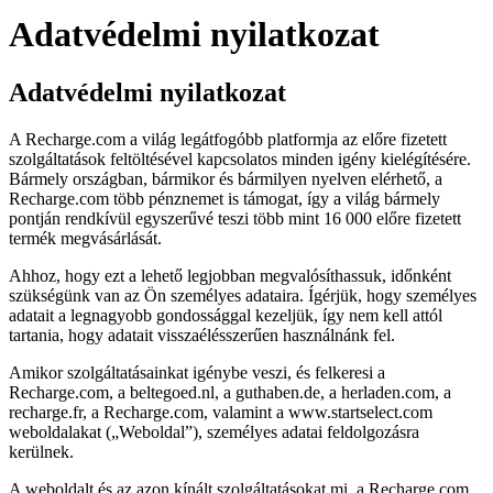
Adatvédelmi nyilatkozat
Adatvédelmi nyilatkozat
A Recharge.com a világ legátfogóbb platformja az előre fizetett
szolgáltatások feltöltésével kapcsolatos minden igény kielégítésére.
Bármely országban, bármikor és bármilyen nyelven elérhető, a
Recharge.com több pénznemet is támogat, így a világ bármely
pontján rendkívül egyszerűvé teszi több mint 16 000 előre fizetett
termék megvásárlását.
Ahhoz, hogy ezt a lehető legjobban megvalósíthassuk, időnként
szükségünk van az Ön személyes adataira. Ígérjük, hogy személyes
adatait a legnagyobb gondossággal kezeljük, így nem kell attól
tartania, hogy adatait visszaélésszerűen használnánk fel.
Amikor szolgáltatásainkat igénybe veszi, és felkeresi a
Recharge.com, a beltegoed.nl, a guthaben.de, a herladen.com, a
recharge.fr, a Recharge.com, valamint a www.startselect.com
weboldalakat („Weboldal”), személyes adatai feldolgozásra
kerülnek.
A weboldalt és az azon kínált szolgáltatásokat mi, a Recharge.com