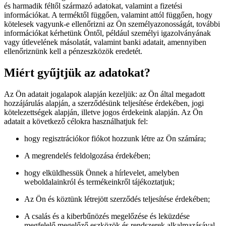
és harmadik féltől származó adatokat, valamint a fizetési
információkat. A terméktől függően, valamint attól függően, hogy
kötelesek vagyunk-e ellenőrizni az Ön személyazonosságát, további
információkat kérhetünk Öntől, például személyi igazolványának
vagy útlevelének másolatát, valamint banki adatait, amennyiben
ellenőriznünk kell a pénzeszközök eredetét.
Miért gyűjtjük az adatokat?
Az Ön adatait jogalapok alapján kezeljük: az Ön által megadott
hozzájárulás alapján, a szerződésünk teljesítése érdekében, jogi
kötelezettségek alapján, illetve jogos érdekeink alapján. Az Ön
adatait a következő célokra használhatjuk fel:
hogy regisztrációkor fiókot hozzunk létre az Ön számára;
A megrendelés feldolgozása érdekében;
hogy elküldhessük Önnek a hírlevelet, amelyben
weboldalainkról és termékeinkről tájékoztatjuk;
Az Ön és köztünk létrejött szerződés teljesítése érdekében;
A csalás és a kiberbűnözés megelőzése és leküzdése
megfelelő megelőző eszközök és rendszerek alkalmazásával,