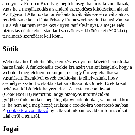
amelyre az Európai Bizottság megfelelőségi határozata vonatkozik,
vagy ha a megállapodás a standard szerződéses kikötéseken alapul.
Az Egyesült Államokba történő adattovábbítás esetén a vállalatnak
rendelkeznie kell a Data Privacy Framework szerinti tanúsítvánnyal.
Ha a vállalat nem rendelkezik ilyen tanúsítvánnyal, a megfelelés
biztosítása érdekében standard szerződéses kikötéseket (SCC-ket)
tartalmazó szerződést kell kötni.
Sütik
Weboldalaink funkcionális, elemzési és nyomonkövetési cookie-kat
használnak. A funkcionális cookie-kra azért van szükségünk, hogy a
weboldal megfelelően működjön, és hogy Ön végrehajthassa
vásárlásait. Ezenkívül egyéb cookie-kat is elhelyezünk, hogy
személyre szabott weboldalakat kínálhassunk Önnek. Ezek közül
néhányat külső felek helyeznek el. A névtelen cookie-kat
(Cookiebot ID) elemzünk, hogy bizonyos információkat
gyűjthessünk, amikor meglátogatja weboldalunkat, valamint akkor
is, ha nem adja meg hozzájárulását a cookie-kra vonatkozó sávban.
A
cookie-kra vonatkozó
nyilatkozatunkban további információkat
talál erről a témáról.
Jogai