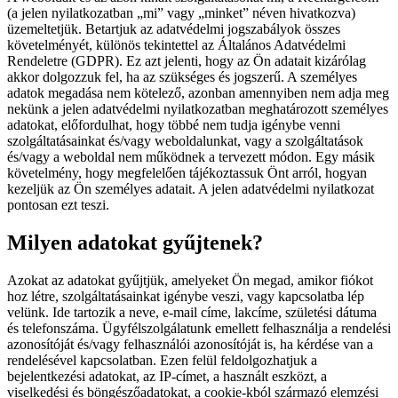
(a jelen nyilatkozatban „mi” vagy „minket” néven hivatkozva)
üzemeltetjük. Betartjuk az adatvédelmi jogszabályok összes
követelményét, különös tekintettel az Általános Adatvédelmi
Rendeletre (GDPR). Ez azt jelenti, hogy az Ön adatait kizárólag
akkor dolgozzuk fel, ha az szükséges és jogszerű. A személyes
adatok megadása nem kötelező, azonban amennyiben nem adja meg
nekünk a jelen adatvédelmi nyilatkozatban meghatározott személyes
adatokat, előfordulhat, hogy többé nem tudja igénybe venni
szolgáltatásainkat és/vagy weboldalunkat, vagy a szolgáltatások
és/vagy a weboldal nem működnek a tervezett módon. Egy másik
követelmény, hogy megfelelően tájékoztassuk Önt arról, hogyan
kezeljük az Ön személyes adatait. A jelen adatvédelmi nyilatkozat
pontosan ezt teszi.
Milyen adatokat gyűjtenek?
Azokat az adatokat gyűjtjük, amelyeket Ön megad, amikor fiókot
hoz létre, szolgáltatásainkat igénybe veszi, vagy kapcsolatba lép
velünk. Ide tartozik a neve, e-mail címe, lakcíme, születési dátuma
és telefonszáma. Ügyfélszolgálatunk emellett felhasználja a rendelési
azonosítóját és/vagy felhasználói azonosítóját is, ha kérdése van a
rendelésével kapcsolatban. Ezen felül feldolgozhatjuk a
bejelentkezési adatokat, az IP-címet, a használt eszközt, a
viselkedési és böngészőadatokat, a cookie-kból származó elemzési