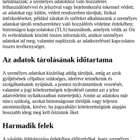
tartalmazzák: a személyes adatokhoz való hozzáférés
felhasználónévvel és jelszóval vagy bejelentkezési tokennel védett;
az adatokat egy külön, védett rendszerben tároljuk; fizikai
intézkedéseket, például zárakat és széfeket alkalmazunk a személyes
adatokat tároló rendszerekhez való hozzáférés védelme érdekében;
biztonságos kapcsolatokat (TLS) használunk, amelyek védik az Ön
és weboldalunk közötti összes információt, amikor személyes
adatokat ad meg; valamint naplózzuk az adatkezeléssel kapcsolatos
összes tevékenységet.
Az adatok tárolásának időtartama
A személyes adatokat kizárólag addig tároljuk, amíg az azok
gyűjtésének céljaihoz szükséges, ideértve termékeink és
szolgáltatásaink nyújtását, a pontos nyilvántartások vezetését,
valamint a jogi kötelezettségek teljesítését (amint azt a jelen
adatvédelmi nyilatkozatban ismertetjük). Amint az adatokra már
nincs szükség, azokat biztonságosan töröljük vagy teljesen
anonimizáljuk, kivéve, ha jogszabályi kötelezettségünk alapján
hosszabb ideig meg kell őriznünk őket.
Harmadik felek
A vásárlás feldolgozása érdekében előfordulhat, hogy személyes