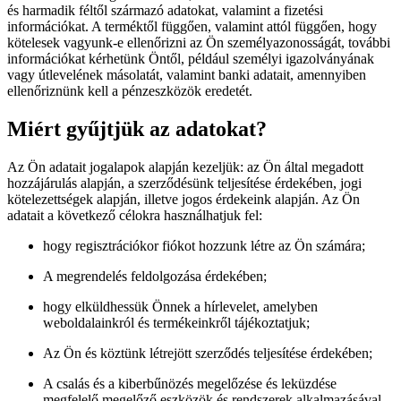
és harmadik féltől származó adatokat, valamint a fizetési
információkat. A terméktől függően, valamint attól függően, hogy
kötelesek vagyunk-e ellenőrizni az Ön személyazonosságát, további
információkat kérhetünk Öntől, például személyi igazolványának
vagy útlevelének másolatát, valamint banki adatait, amennyiben
ellenőriznünk kell a pénzeszközök eredetét.
Miért gyűjtjük az adatokat?
Az Ön adatait jogalapok alapján kezeljük: az Ön által megadott
hozzájárulás alapján, a szerződésünk teljesítése érdekében, jogi
kötelezettségek alapján, illetve jogos érdekeink alapján. Az Ön
adatait a következő célokra használhatjuk fel:
hogy regisztrációkor fiókot hozzunk létre az Ön számára;
A megrendelés feldolgozása érdekében;
hogy elküldhessük Önnek a hírlevelet, amelyben
weboldalainkról és termékeinkről tájékoztatjuk;
Az Ön és köztünk létrejött szerződés teljesítése érdekében;
A csalás és a kiberbűnözés megelőzése és leküzdése
megfelelő megelőző eszközök és rendszerek alkalmazásával,