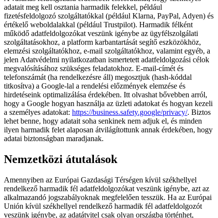
adatait meg kell osztania harmadik felekkel, például
fizetésfeldolgozó szolgáltatókkal (például Klarna, PayPal, Adyen) és
értékelő weboldalakkal (például Trustpilot). Harmadik félként
működő adatfeldolgozókat veszünk igénybe az ügyfélszolgálati
szolgáltatásokhoz, a platform karbantartását segítő eszközökhöz,
elemzési szolgáltatókhoz, e-mail szolgáltatókhoz, valamint egyéb, a
jelen Adatvédelmi nyilatkozatban ismertetett adatfeldolgozási célok
megvalósításához szükséges feladatokhoz. E-mail-címét és
telefonszámát (ha rendelkezésre áll) megosztjuk (hash-kóddal
titkosítva) a Google-lal a rendelési előzmények elemzése és
hirdetéseink optimalizálása érdekében. Itt olvashat bővebben arról,
hogy a Google hogyan használja az üzleti adatokat és hogyan kezeli
a személyes adatokat:
https://business.safety.google/privacy/
. Biztos
lehet benne, hogy adatait soha senkinek nem adjuk el, és minden
ilyen harmadik felet alaposan átvilágítottunk annak érdekében, hogy
adatai biztonságban maradjanak.
Nemzetközi átutalások
Amennyiben az Európai Gazdasági Térségen kívül székhellyel
rendelkező harmadik fél adatfeldolgozókat veszünk igénybe, azt az
alkalmazandó jogszabályoknak megfelelően tesszük. Ha az Európai
Unión kívül székhellyel rendelkező harmadik fél adatfeldolgozót
veszünk igénybe, az adatátvitel csak olyan országba történhet,