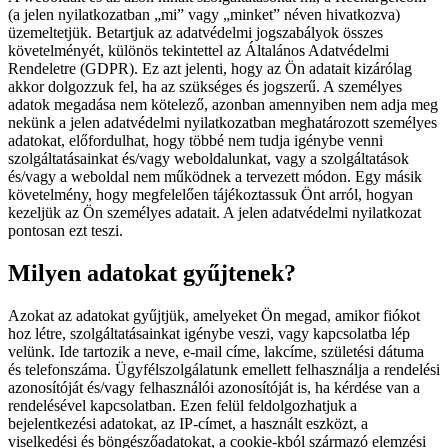
(a jelen nyilatkozatban „mi” vagy „minket” néven hivatkozva)
üzemeltetjük. Betartjuk az adatvédelmi jogszabályok összes
követelményét, különös tekintettel az Általános Adatvédelmi
Rendeletre (GDPR). Ez azt jelenti, hogy az Ön adatait kizárólag
akkor dolgozzuk fel, ha az szükséges és jogszerű. A személyes
adatok megadása nem kötelező, azonban amennyiben nem adja meg
nekünk a jelen adatvédelmi nyilatkozatban meghatározott személyes
adatokat, előfordulhat, hogy többé nem tudja igénybe venni
szolgáltatásainkat és/vagy weboldalunkat, vagy a szolgáltatások
és/vagy a weboldal nem működnek a tervezett módon. Egy másik
követelmény, hogy megfelelően tájékoztassuk Önt arról, hogyan
kezeljük az Ön személyes adatait. A jelen adatvédelmi nyilatkozat
pontosan ezt teszi.
Milyen adatokat gyűjtenek?
Azokat az adatokat gyűjtjük, amelyeket Ön megad, amikor fiókot
hoz létre, szolgáltatásainkat igénybe veszi, vagy kapcsolatba lép
velünk. Ide tartozik a neve, e-mail címe, lakcíme, születési dátuma
és telefonszáma. Ügyfélszolgálatunk emellett felhasználja a rendelési
azonosítóját és/vagy felhasználói azonosítóját is, ha kérdése van a
rendelésével kapcsolatban. Ezen felül feldolgozhatjuk a
bejelentkezési adatokat, az IP-címet, a használt eszközt, a
viselkedési és böngészőadatokat, a cookie-kból származó elemzési