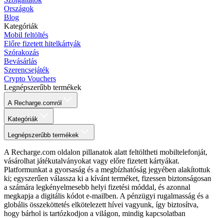
Országok
Blog
Kategóriák
Mobil feltöltés
Előre fizetett hitelkártyák
Szórakozás
Bevásárlás
Szerencsejáték
Crypto Vouchers
Legnépszerűbb termékek
A Recharge.comról
Kategóriák
Legnépszerűbb termékek
A Recharge.com oldalon pillanatok alatt feltöltheti mobiltelefonját,
vásárolhat játékutalványokat vagy előre fizetett kártyákat.
Platformunkat a gyorsaság és a megbízhatóság jegyében alakítottuk
ki; egyszerűen válassza ki a kívánt terméket, fizessen biztonságosan
a számára legkényelmesebb helyi fizetési móddal, és azonnal
megkapja a digitális kódot e-mailben. A pénzügyi rugalmasság és a
globális összeköttetés elkötelezett hívei vagyunk, így biztosítva,
hogy bárhol is tartózkodjon a világon, mindig kapcsolatban