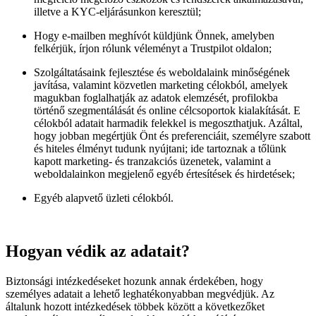
illetve a KYC-eljárásunkon keresztül;
Hogy e-mailben meghívót küldjünk Önnek, amelyben
felkérjük, írjon rólunk véleményt a Trustpilot oldalon;
Szolgáltatásaink fejlesztése és weboldalaink minőségének
javítása, valamint közvetlen marketing célokból, amelyek
magukban foglalhatják az adatok elemzését, profilokba
történő szegmentálását és online célcsoportok kialakítását. E
célokból adatait harmadik felekkel is megoszthatjuk. Azáltal,
hogy jobban megértjük Önt és preferenciáit, személyre szabott
és hiteles élményt tudunk nyújtani; ide tartoznak a tőlünk
kapott marketing- és tranzakciós üzenetek, valamint a
weboldalainkon megjelenő egyéb értesítések és hirdetések;
Egyéb alapvető üzleti célokból.
Hogyan védik az adatait?
Biztonsági intézkedéseket hozunk annak érdekében, hogy
személyes adatait a lehető leghatékonyabban megvédjük. Az
általunk hozott intézkedések többek között a következőket