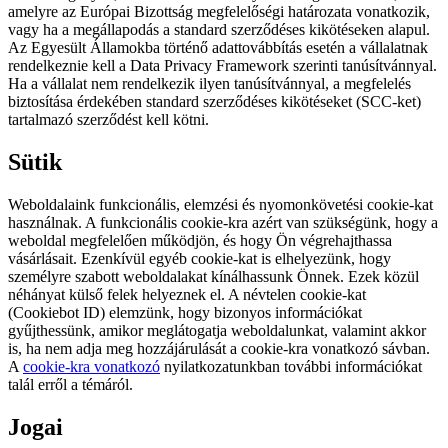
amelyre az Európai Bizottság megfelelőségi határozata vonatkozik,
vagy ha a megállapodás a standard szerződéses kikötéseken alapul.
Az Egyesült Államokba történő adattovábbítás esetén a vállalatnak
rendelkeznie kell a Data Privacy Framework szerinti tanúsítvánnyal.
Ha a vállalat nem rendelkezik ilyen tanúsítvánnyal, a megfelelés
biztosítása érdekében standard szerződéses kikötéseket (SCC-ket)
tartalmazó szerződést kell kötni.
Sütik
Weboldalaink funkcionális, elemzési és nyomonkövetési cookie-kat
használnak. A funkcionális cookie-kra azért van szükségünk, hogy a
weboldal megfelelően működjön, és hogy Ön végrehajthassa
vásárlásait. Ezenkívül egyéb cookie-kat is elhelyezünk, hogy
személyre szabott weboldalakat kínálhassunk Önnek. Ezek közül
néhányat külső felek helyeznek el. A névtelen cookie-kat
(Cookiebot ID) elemzünk, hogy bizonyos információkat
gyűjthessünk, amikor meglátogatja weboldalunkat, valamint akkor
is, ha nem adja meg hozzájárulását a cookie-kra vonatkozó sávban.
A
cookie-kra vonatkozó
nyilatkozatunkban további információkat
talál erről a témáról.
Jogai