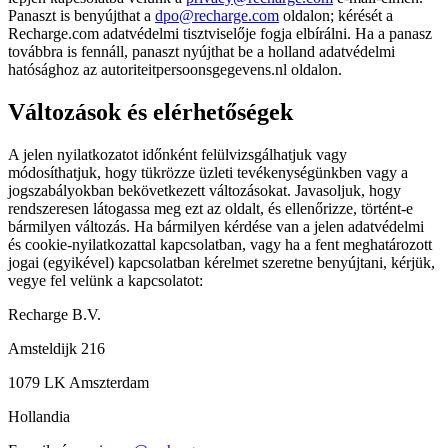
Panaszt is benyújthat a
dpo@recharge.com
oldalon; kérését a
Recharge.com adatvédelmi tisztviselője fogja elbírálni. Ha a panasz
továbbra is fennáll, panaszt nyújthat be a holland adatvédelmi
hatósághoz az autoriteitpersoonsgegevens.nl oldalon.
Változások és elérhetőségek
A jelen nyilatkozatot időnként felülvizsgálhatjuk vagy
módosíthatjuk, hogy tükrözze üzleti tevékenységünkben vagy a
jogszabályokban bekövetkezett változásokat. Javasoljuk, hogy
rendszeresen látogassa meg ezt az oldalt, és ellenőrizze, történt-e
bármilyen változás. Ha bármilyen kérdése van a jelen adatvédelmi
és cookie-nyilatkozattal kapcsolatban, vagy ha a fent meghatározott
jogai (egyikével) kapcsolatban kérelmet szeretne benyújtani, kérjük,
vegye fel velünk a kapcsolatot:
Recharge B.V.
Amsteldijk 216
1079 LK Amszterdam
Hollandia