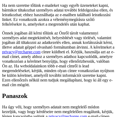
Ha nem szeretne tőlünk e-maileket vagy egyéb üzeneteket kapni,
bármikor tiltakozhat személyes adatai további feldolgozása ellen, és
leiratkozhat; ehhez használhatja az e-mailben található leiratkozási
linket. Ez vonatkozik azokra a véleménymegírásra szóló
felkérésekre is, amelyeket a megrendelés után kaphat.
Önnek jogában áll kérni tőlünk az Önről tárolt valamennyi
személyes adat megtekintését, helyesbítését vagy törlését, valamint
jogában áll tiltakozni az adatkezelés ellen, annak korlátozását kérni,
illetve adatait géppel olvasható formátumban átvinni. A kérelmeket a
privacy@recharge.com
címre küldheti el. Kérjük, használja azt az e-
mail címet, amely ahhoz a személyes adathoz kapcsolódik, amelyre
vonatkozóan a kérelmet benyújtja, hogy ellenőrizhessük, valóban
Ön az. Ha weboldalainkon több e-mail címről is lead
megrendeléseket, kérjük, minden olyan címre vonatkozóan nyújtson
be külön kérelmet, amelyről további információt szeretne kapni.
Ezen ellenőrzés nélkül nem tudjuk megállapítani, hogy ki áll egy e-
mail cím mögött.
Panaszok
Ha úgy véli, hogy személyes adatait nem megfelelő módon
kezeljük, vagy hogy kérdéseire nem megfelelően reagálunk, kérjük,
lépjen kapcsolatba velünk a
privacy@recharge.com
e-mail-címen.