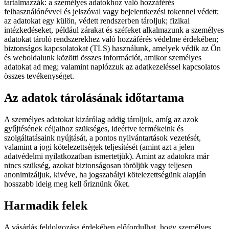
tartalmazzák: a személyes adatokhoz való hozzáférés
felhasználónévvel és jelszóval vagy bejelentkezési tokennel védett;
az adatokat egy külön, védett rendszerben tároljuk; fizikai
intézkedéseket, például zárakat és széfeket alkalmazunk a személyes
adatokat tároló rendszerekhez való hozzáférés védelme érdekében;
biztonságos kapcsolatokat (TLS) használunk, amelyek védik az Ön
és weboldalunk közötti összes információt, amikor személyes
adatokat ad meg; valamint naplózzuk az adatkezeléssel kapcsolatos
összes tevékenységet.
Az adatok tárolásának időtartama
A személyes adatokat kizárólag addig tároljuk, amíg az azok
gyűjtésének céljaihoz szükséges, ideértve termékeink és
szolgáltatásaink nyújtását, a pontos nyilvántartások vezetését,
valamint a jogi kötelezettségek teljesítését (amint azt a jelen
adatvédelmi nyilatkozatban ismertetjük). Amint az adatokra már
nincs szükség, azokat biztonságosan töröljük vagy teljesen
anonimizáljuk, kivéve, ha jogszabályi kötelezettségünk alapján
hosszabb ideig meg kell őriznünk őket.
Harmadik felek
A vásárlás feldolgozása érdekében előfordulhat, hogy személyes