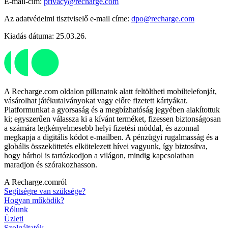
E-mail-cím:
privacy@recharge.com
Az adatvédelmi tisztviselő e-mail címe:
dpo@recharge.com
Kiadás dátuma: 25.03.26.
A Recharge.com oldalon pillanatok alatt feltöltheti mobiltelefonját,
vásárolhat játékutalványokat vagy előre fizetett kártyákat.
Platformunkat a gyorsaság és a megbízhatóság jegyében alakítottuk
ki; egyszerűen válassza ki a kívánt terméket, fizessen biztonságosan
a számára legkényelmesebb helyi fizetési móddal, és azonnal
megkapja a digitális kódot e-mailben. A pénzügyi rugalmasság és a
globális összeköttetés elkötelezett hívei vagyunk, így biztosítva,
hogy bárhol is tartózkodjon a világon, mindig kapcsolatban
maradjon és szórakozhasson.
A Recharge.comról
Segítségre van szüksége?
Hogyan működik?
Rólunk
Üzleti
Szolgáltatók