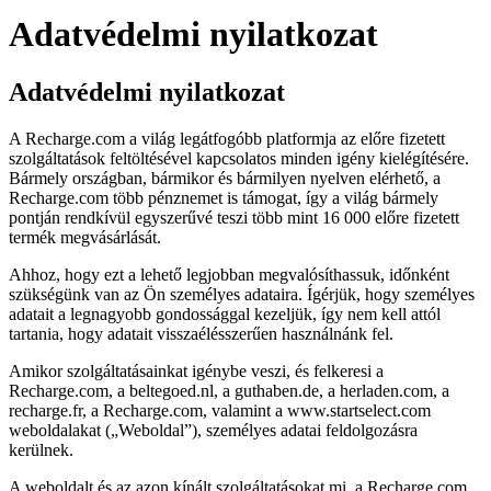
Adatvédelmi nyilatkozat
Adatvédelmi nyilatkozat
A Recharge.com a világ legátfogóbb platformja az előre fizetett
szolgáltatások feltöltésével kapcsolatos minden igény kielégítésére.
Bármely országban, bármikor és bármilyen nyelven elérhető, a
Recharge.com több pénznemet is támogat, így a világ bármely
pontján rendkívül egyszerűvé teszi több mint 16 000 előre fizetett
termék megvásárlását.
Ahhoz, hogy ezt a lehető legjobban megvalósíthassuk, időnként
szükségünk van az Ön személyes adataira. Ígérjük, hogy személyes
adatait a legnagyobb gondossággal kezeljük, így nem kell attól
tartania, hogy adatait visszaélésszerűen használnánk fel.
Amikor szolgáltatásainkat igénybe veszi, és felkeresi a
Recharge.com, a beltegoed.nl, a guthaben.de, a herladen.com, a
recharge.fr, a Recharge.com, valamint a www.startselect.com
weboldalakat („Weboldal”), személyes adatai feldolgozásra
kerülnek.
A weboldalt és az azon kínált szolgáltatásokat mi, a Recharge.com