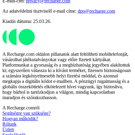
E-mail-cím:
privacy@recharge.com
Az adatvédelmi tisztviselő e-mail címe:
dpo@recharge.com
Kiadás dátuma: 25.03.26.
A Recharge.com oldalon pillanatok alatt feltöltheti mobiltelefonját,
vásárolhat játékutalványokat vagy előre fizetett kártyákat.
Platformunkat a gyorsaság és a megbízhatóság jegyében alakítottuk
ki; egyszerűen válassza ki a kívánt terméket, fizessen biztonságosan
a számára legkényelmesebb helyi fizetési móddal, és azonnal
megkapja a digitális kódot e-mailben. A pénzügyi rugalmasság és a
globális összeköttetés elkötelezett hívei vagyunk, így biztosítva,
hogy bárhol is tartózkodjon a világon, mindig kapcsolatban
maradjon és szórakozhasson.
A Recharge.comról
Segítségre van szüksége?
Hogyan működik?
Rólunk
Üzleti
Szolgáltatók