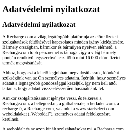
Adatvédelmi nyilatkozat
Adatvédelmi nyilatkozat
A Recharge.com a világ legátfogóbb platformja az előre fizetett
szolgáltatások feltöltésével kapcsolatos minden igény kielégítésére.
Bármely országban, bármikor és bármilyen nyelven elérhető, a
Recharge.com több pénznemet is támogat, így a világ bármely
pontján rendkívül egyszerűvé teszi több mint 16 000 előre fizetett
termék megvásárlását.
Ahhoz, hogy ezt a lehető legjobban megvalósíthassuk, időnként
szükségünk van az Ön személyes adataira. Ígérjük, hogy személyes
adatait a legnagyobb gondossággal kezeljük, így nem kell attól
tartania, hogy adatait visszaélésszerűen használnánk fel.
Amikor szolgáltatásainkat igénybe veszi, és felkeresi a
Recharge.com, a beltegoed.nl, a guthaben.de, a herladen.com, a
recharge.fr, a Recharge.com, valamint a www.startselect.com
weboldalakat („Weboldal”), személyes adatai feldolgozásra
kerülnek.
A weboldalt és az azon kínált szolgáltatásokat mi, a Recharge.com