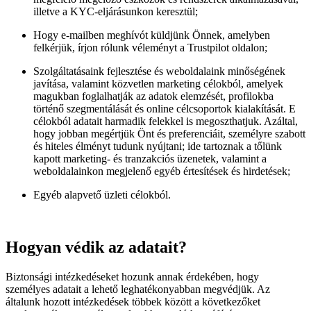
illetve a KYC-eljárásunkon keresztül;
Hogy e-mailben meghívót küldjünk Önnek, amelyben
felkérjük, írjon rólunk véleményt a Trustpilot oldalon;
Szolgáltatásaink fejlesztése és weboldalaink minőségének
javítása, valamint közvetlen marketing célokból, amelyek
magukban foglalhatják az adatok elemzését, profilokba
történő szegmentálását és online célcsoportok kialakítását. E
célokból adatait harmadik felekkel is megoszthatjuk. Azáltal,
hogy jobban megértjük Önt és preferenciáit, személyre szabott
és hiteles élményt tudunk nyújtani; ide tartoznak a tőlünk
kapott marketing- és tranzakciós üzenetek, valamint a
weboldalainkon megjelenő egyéb értesítések és hirdetések;
Egyéb alapvető üzleti célokból.
Hogyan védik az adatait?
Biztonsági intézkedéseket hozunk annak érdekében, hogy
személyes adatait a lehető leghatékonyabban megvédjük. Az
általunk hozott intézkedések többek között a következőket