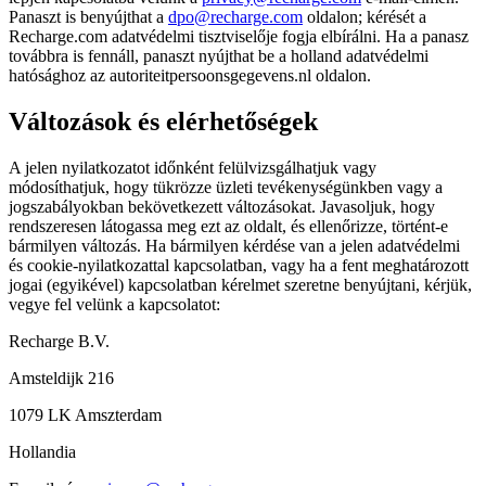
Panaszt is benyújthat a
dpo@recharge.com
oldalon; kérését a
Recharge.com adatvédelmi tisztviselője fogja elbírálni. Ha a panasz
továbbra is fennáll, panaszt nyújthat be a holland adatvédelmi
hatósághoz az autoriteitpersoonsgegevens.nl oldalon.
Változások és elérhetőségek
A jelen nyilatkozatot időnként felülvizsgálhatjuk vagy
módosíthatjuk, hogy tükrözze üzleti tevékenységünkben vagy a
jogszabályokban bekövetkezett változásokat. Javasoljuk, hogy
rendszeresen látogassa meg ezt az oldalt, és ellenőrizze, történt-e
bármilyen változás. Ha bármilyen kérdése van a jelen adatvédelmi
és cookie-nyilatkozattal kapcsolatban, vagy ha a fent meghatározott
jogai (egyikével) kapcsolatban kérelmet szeretne benyújtani, kérjük,
vegye fel velünk a kapcsolatot:
Recharge B.V.
Amsteldijk 216
1079 LK Amszterdam
Hollandia