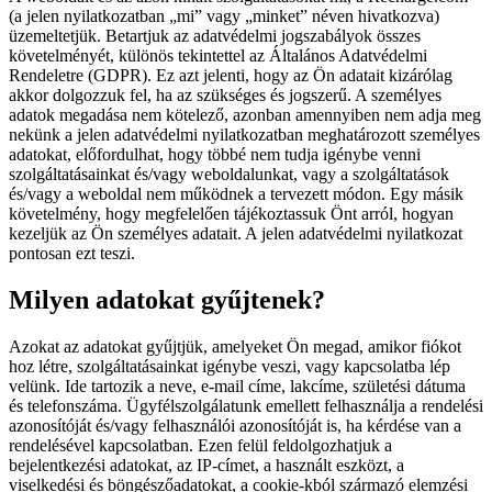
(a jelen nyilatkozatban „mi” vagy „minket” néven hivatkozva)
üzemeltetjük. Betartjuk az adatvédelmi jogszabályok összes
követelményét, különös tekintettel az Általános Adatvédelmi
Rendeletre (GDPR). Ez azt jelenti, hogy az Ön adatait kizárólag
akkor dolgozzuk fel, ha az szükséges és jogszerű. A személyes
adatok megadása nem kötelező, azonban amennyiben nem adja meg
nekünk a jelen adatvédelmi nyilatkozatban meghatározott személyes
adatokat, előfordulhat, hogy többé nem tudja igénybe venni
szolgáltatásainkat és/vagy weboldalunkat, vagy a szolgáltatások
és/vagy a weboldal nem működnek a tervezett módon. Egy másik
követelmény, hogy megfelelően tájékoztassuk Önt arról, hogyan
kezeljük az Ön személyes adatait. A jelen adatvédelmi nyilatkozat
pontosan ezt teszi.
Milyen adatokat gyűjtenek?
Azokat az adatokat gyűjtjük, amelyeket Ön megad, amikor fiókot
hoz létre, szolgáltatásainkat igénybe veszi, vagy kapcsolatba lép
velünk. Ide tartozik a neve, e-mail címe, lakcíme, születési dátuma
és telefonszáma. Ügyfélszolgálatunk emellett felhasználja a rendelési
azonosítóját és/vagy felhasználói azonosítóját is, ha kérdése van a
rendelésével kapcsolatban. Ezen felül feldolgozhatjuk a
bejelentkezési adatokat, az IP-címet, a használt eszközt, a
viselkedési és böngészőadatokat, a cookie-kból származó elemzési