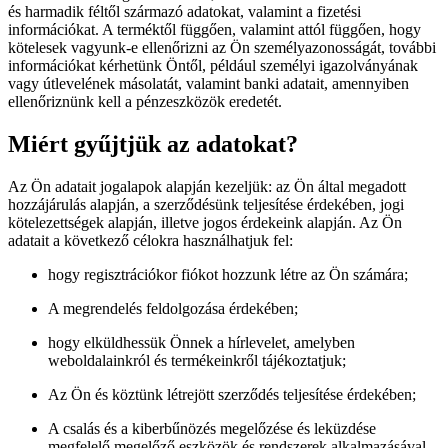
és harmadik féltől származó adatokat, valamint a fizetési
információkat. A terméktől függően, valamint attól függően, hogy
kötelesek vagyunk-e ellenőrizni az Ön személyazonosságát, további
információkat kérhetünk Öntől, például személyi igazolványának
vagy útlevelének másolatát, valamint banki adatait, amennyiben
ellenőriznünk kell a pénzeszközök eredetét.
Miért gyűjtjük az adatokat?
Az Ön adatait jogalapok alapján kezeljük: az Ön által megadott
hozzájárulás alapján, a szerződésünk teljesítése érdekében, jogi
kötelezettségek alapján, illetve jogos érdekeink alapján. Az Ön
adatait a következő célokra használhatjuk fel:
hogy regisztrációkor fiókot hozzunk létre az Ön számára;
A megrendelés feldolgozása érdekében;
hogy elküldhessük Önnek a hírlevelet, amelyben
weboldalainkról és termékeinkről tájékoztatjuk;
Az Ön és köztünk létrejött szerződés teljesítése érdekében;
A csalás és a kiberbűnözés megelőzése és leküzdése
megfelelő megelőző eszközök és rendszerek alkalmazásával,