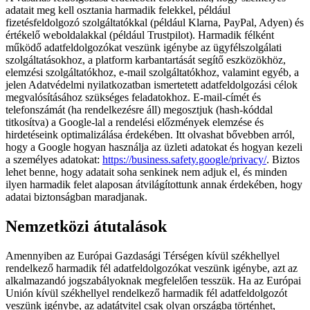
adatait meg kell osztania harmadik felekkel, például
fizetésfeldolgozó szolgáltatókkal (például Klarna, PayPal, Adyen) és
értékelő weboldalakkal (például Trustpilot). Harmadik félként
működő adatfeldolgozókat veszünk igénybe az ügyfélszolgálati
szolgáltatásokhoz, a platform karbantartását segítő eszközökhöz,
elemzési szolgáltatókhoz, e-mail szolgáltatókhoz, valamint egyéb, a
jelen Adatvédelmi nyilatkozatban ismertetett adatfeldolgozási célok
megvalósításához szükséges feladatokhoz. E-mail-címét és
telefonszámát (ha rendelkezésre áll) megosztjuk (hash-kóddal
titkosítva) a Google-lal a rendelési előzmények elemzése és
hirdetéseink optimalizálása érdekében. Itt olvashat bővebben arról,
hogy a Google hogyan használja az üzleti adatokat és hogyan kezeli
a személyes adatokat:
https://business.safety.google/privacy/
. Biztos
lehet benne, hogy adatait soha senkinek nem adjuk el, és minden
ilyen harmadik felet alaposan átvilágítottunk annak érdekében, hogy
adatai biztonságban maradjanak.
Nemzetközi átutalások
Amennyiben az Európai Gazdasági Térségen kívül székhellyel
rendelkező harmadik fél adatfeldolgozókat veszünk igénybe, azt az
alkalmazandó jogszabályoknak megfelelően tesszük. Ha az Európai
Unión kívül székhellyel rendelkező harmadik fél adatfeldolgozót
veszünk igénybe, az adatátvitel csak olyan országba történhet,