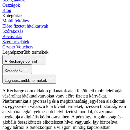
Országok
Blog
Kategóriák
Mobil feltöltés
Előre fizetett hitelkártyák
Szórakozás
Bevásárlás
Szerencsejáték
Crypto Vouchers
Legnépszerűbb termékek
A Recharge.comról
Kategóriák
Legnépszerűbb termékek
A Recharge.com oldalon pillanatok alatt feltöltheti mobiltelefonját,
vásárolhat játékutalványokat vagy előre fizetett kártyákat.
Platformunkat a gyorsaság és a megbízhatóság jegyében alakítottuk
ki; egyszerűen válassza ki a kívánt terméket, fizessen biztonságosan
a számára legkényelmesebb helyi fizetési móddal, és azonnal
megkapja a digitális kódot e-mailben. A pénzügyi rugalmasság és a
globális összeköttetés elkötelezett hívei vagyunk, így biztosítva,
hogy bárhol is tartózkodjon a világon, mindig kapcsolatban