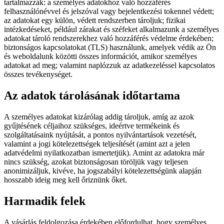
tartalmazzák: a személyes adatokhoz való hozzáférés
felhasználónévvel és jelszóval vagy bejelentkezési tokennel védett;
az adatokat egy külön, védett rendszerben tároljuk; fizikai
intézkedéseket, például zárakat és széfeket alkalmazunk a személyes
adatokat tároló rendszerekhez való hozzáférés védelme érdekében;
biztonságos kapcsolatokat (TLS) használunk, amelyek védik az Ön
és weboldalunk közötti összes információt, amikor személyes
adatokat ad meg; valamint naplózzuk az adatkezeléssel kapcsolatos
összes tevékenységet.
Az adatok tárolásának időtartama
A személyes adatokat kizárólag addig tároljuk, amíg az azok
gyűjtésének céljaihoz szükséges, ideértve termékeink és
szolgáltatásaink nyújtását, a pontos nyilvántartások vezetését,
valamint a jogi kötelezettségek teljesítését (amint azt a jelen
adatvédelmi nyilatkozatban ismertetjük). Amint az adatokra már
nincs szükség, azokat biztonságosan töröljük vagy teljesen
anonimizáljuk, kivéve, ha jogszabályi kötelezettségünk alapján
hosszabb ideig meg kell őriznünk őket.
Harmadik felek
A vásárlás feldolgozása érdekében előfordulhat, hogy személyes