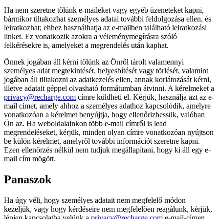
Ha nem szeretne tőlünk e-maileket vagy egyéb üzeneteket kapni,
bármikor tiltakozhat személyes adatai további feldolgozása ellen, és
leiratkozhat; ehhez használhatja az e-mailben található leiratkozási
linket. Ez vonatkozik azokra a véleménymegírásra szóló
felkérésekre is, amelyeket a megrendelés után kaphat.
Önnek jogában áll kérni tőlünk az Önről tárolt valamennyi
személyes adat megtekintését, helyesbítését vagy törlését, valamint
jogában áll tiltakozni az adatkezelés ellen, annak korlátozását kérni,
illetve adatait géppel olvasható formátumban átvinni. A kérelmeket a
privacy@recharge.com
címre küldheti el. Kérjük, használja azt az e-
mail címet, amely ahhoz a személyes adathoz kapcsolódik, amelyre
vonatkozóan a kérelmet benyújtja, hogy ellenőrizhessük, valóban
Ön az. Ha weboldalainkon több e-mail címről is lead
megrendeléseket, kérjük, minden olyan címre vonatkozóan nyújtson
be külön kérelmet, amelyről további információt szeretne kapni.
Ezen ellenőrzés nélkül nem tudjuk megállapítani, hogy ki áll egy e-
mail cím mögött.
Panaszok
Ha úgy véli, hogy személyes adatait nem megfelelő módon
kezeljük, vagy hogy kérdéseire nem megfelelően reagálunk, kérjük,
lépjen kapcsolatba velünk a
privacy@recharge.com
e-mail-címen.