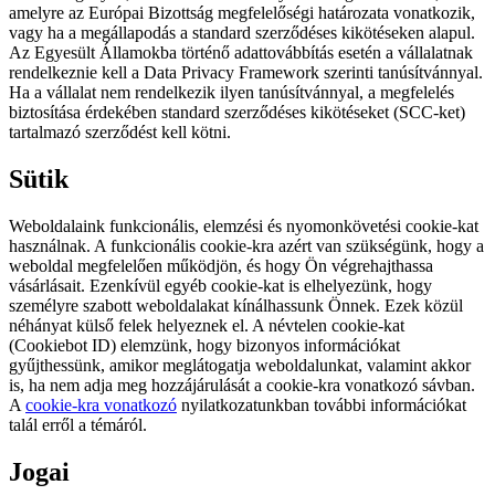
amelyre az Európai Bizottság megfelelőségi határozata vonatkozik,
vagy ha a megállapodás a standard szerződéses kikötéseken alapul.
Az Egyesült Államokba történő adattovábbítás esetén a vállalatnak
rendelkeznie kell a Data Privacy Framework szerinti tanúsítvánnyal.
Ha a vállalat nem rendelkezik ilyen tanúsítvánnyal, a megfelelés
biztosítása érdekében standard szerződéses kikötéseket (SCC-ket)
tartalmazó szerződést kell kötni.
Sütik
Weboldalaink funkcionális, elemzési és nyomonkövetési cookie-kat
használnak. A funkcionális cookie-kra azért van szükségünk, hogy a
weboldal megfelelően működjön, és hogy Ön végrehajthassa
vásárlásait. Ezenkívül egyéb cookie-kat is elhelyezünk, hogy
személyre szabott weboldalakat kínálhassunk Önnek. Ezek közül
néhányat külső felek helyeznek el. A névtelen cookie-kat
(Cookiebot ID) elemzünk, hogy bizonyos információkat
gyűjthessünk, amikor meglátogatja weboldalunkat, valamint akkor
is, ha nem adja meg hozzájárulását a cookie-kra vonatkozó sávban.
A
cookie-kra vonatkozó
nyilatkozatunkban további információkat
talál erről a témáról.
Jogai