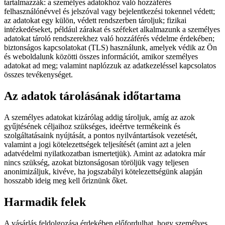
tartalmazzák: a személyes adatokhoz való hozzáférés
felhasználónévvel és jelszóval vagy bejelentkezési tokennel védett;
az adatokat egy külön, védett rendszerben tároljuk; fizikai
intézkedéseket, például zárakat és széfeket alkalmazunk a személyes
adatokat tároló rendszerekhez való hozzáférés védelme érdekében;
biztonságos kapcsolatokat (TLS) használunk, amelyek védik az Ön
és weboldalunk közötti összes információt, amikor személyes
adatokat ad meg; valamint naplózzuk az adatkezeléssel kapcsolatos
összes tevékenységet.
Az adatok tárolásának időtartama
A személyes adatokat kizárólag addig tároljuk, amíg az azok
gyűjtésének céljaihoz szükséges, ideértve termékeink és
szolgáltatásaink nyújtását, a pontos nyilvántartások vezetését,
valamint a jogi kötelezettségek teljesítését (amint azt a jelen
adatvédelmi nyilatkozatban ismertetjük). Amint az adatokra már
nincs szükség, azokat biztonságosan töröljük vagy teljesen
anonimizáljuk, kivéve, ha jogszabályi kötelezettségünk alapján
hosszabb ideig meg kell őriznünk őket.
Harmadik felek
A vásárlás feldolgozása érdekében előfordulhat, hogy személyes