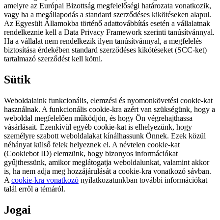
amelyre az Európai Bizottság megfelelőségi határozata vonatkozik,
vagy ha a megállapodás a standard szerződéses kikötéseken alapul.
Az Egyesült Államokba történő adattovábbítás esetén a vállalatnak
rendelkeznie kell a Data Privacy Framework szerinti tanúsítvánnyal.
Ha a vállalat nem rendelkezik ilyen tanúsítvánnyal, a megfelelés
biztosítása érdekében standard szerződéses kikötéseket (SCC-ket)
tartalmazó szerződést kell kötni.
Sütik
Weboldalaink funkcionális, elemzési és nyomonkövetési cookie-kat
használnak. A funkcionális cookie-kra azért van szükségünk, hogy a
weboldal megfelelően működjön, és hogy Ön végrehajthassa
vásárlásait. Ezenkívül egyéb cookie-kat is elhelyezünk, hogy
személyre szabott weboldalakat kínálhassunk Önnek. Ezek közül
néhányat külső felek helyeznek el. A névtelen cookie-kat
(Cookiebot ID) elemzünk, hogy bizonyos információkat
gyűjthessünk, amikor meglátogatja weboldalunkat, valamint akkor
is, ha nem adja meg hozzájárulását a cookie-kra vonatkozó sávban.
A
cookie-kra vonatkozó
nyilatkozatunkban további információkat
talál erről a témáról.
Jogai