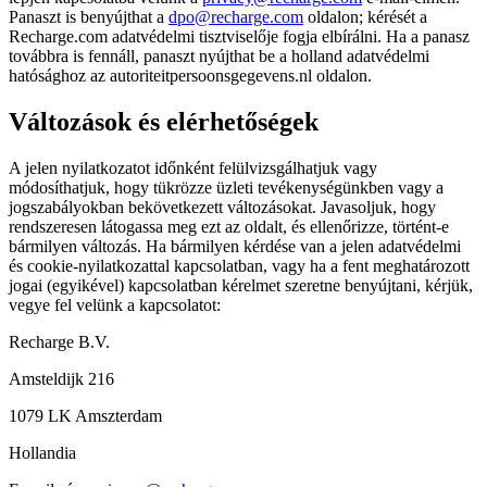
Panaszt is benyújthat a
dpo@recharge.com
oldalon; kérését a
Recharge.com adatvédelmi tisztviselője fogja elbírálni. Ha a panasz
továbbra is fennáll, panaszt nyújthat be a holland adatvédelmi
hatósághoz az autoriteitpersoonsgegevens.nl oldalon.
Változások és elérhetőségek
A jelen nyilatkozatot időnként felülvizsgálhatjuk vagy
módosíthatjuk, hogy tükrözze üzleti tevékenységünkben vagy a
jogszabályokban bekövetkezett változásokat. Javasoljuk, hogy
rendszeresen látogassa meg ezt az oldalt, és ellenőrizze, történt-e
bármilyen változás. Ha bármilyen kérdése van a jelen adatvédelmi
és cookie-nyilatkozattal kapcsolatban, vagy ha a fent meghatározott
jogai (egyikével) kapcsolatban kérelmet szeretne benyújtani, kérjük,
vegye fel velünk a kapcsolatot:
Recharge B.V.
Amsteldijk 216
1079 LK Amszterdam
Hollandia