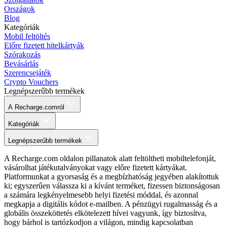
Országok
Blog
Kategóriák
Mobil feltöltés
Előre fizetett hitelkártyák
Szórakozás
Bevásárlás
Szerencsejáték
Crypto Vouchers
Legnépszerűbb termékek
A Recharge.comról
Kategóriák
Legnépszerűbb termékek
A Recharge.com oldalon pillanatok alatt feltöltheti mobiltelefonját,
vásárolhat játékutalványokat vagy előre fizetett kártyákat.
Platformunkat a gyorsaság és a megbízhatóság jegyében alakítottuk
ki; egyszerűen válassza ki a kívánt terméket, fizessen biztonságosan
a számára legkényelmesebb helyi fizetési móddal, és azonnal
megkapja a digitális kódot e-mailben. A pénzügyi rugalmasság és a
globális összeköttetés elkötelezett hívei vagyunk, így biztosítva,
hogy bárhol is tartózkodjon a világon, mindig kapcsolatban