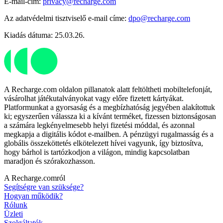
E-mail-cím:
privacy@recharge.com
Az adatvédelmi tisztviselő e-mail címe:
dpo@recharge.com
Kiadás dátuma: 25.03.26.
A Recharge.com oldalon pillanatok alatt feltöltheti mobiltelefonját,
vásárolhat játékutalványokat vagy előre fizetett kártyákat.
Platformunkat a gyorsaság és a megbízhatóság jegyében alakítottuk
ki; egyszerűen válassza ki a kívánt terméket, fizessen biztonságosan
a számára legkényelmesebb helyi fizetési móddal, és azonnal
megkapja a digitális kódot e-mailben. A pénzügyi rugalmasság és a
globális összeköttetés elkötelezett hívei vagyunk, így biztosítva,
hogy bárhol is tartózkodjon a világon, mindig kapcsolatban
maradjon és szórakozhasson.
A Recharge.comról
Segítségre van szüksége?
Hogyan működik?
Rólunk
Üzleti
Szolgáltatók