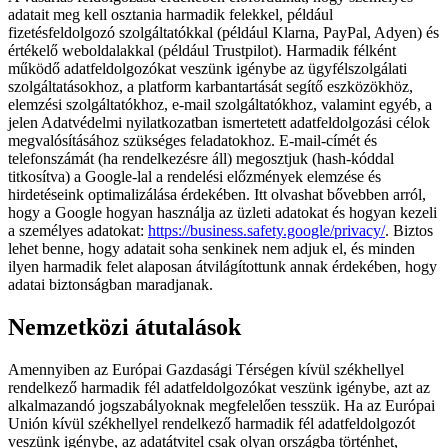
adatait meg kell osztania harmadik felekkel, például
fizetésfeldolgozó szolgáltatókkal (például Klarna, PayPal, Adyen) és
értékelő weboldalakkal (például Trustpilot). Harmadik félként
működő adatfeldolgozókat veszünk igénybe az ügyfélszolgálati
szolgáltatásokhoz, a platform karbantartását segítő eszközökhöz,
elemzési szolgáltatókhoz, e-mail szolgáltatókhoz, valamint egyéb, a
jelen Adatvédelmi nyilatkozatban ismertetett adatfeldolgozási célok
megvalósításához szükséges feladatokhoz. E-mail-címét és
telefonszámát (ha rendelkezésre áll) megosztjuk (hash-kóddal
titkosítva) a Google-lal a rendelési előzmények elemzése és
hirdetéseink optimalizálása érdekében. Itt olvashat bővebben arról,
hogy a Google hogyan használja az üzleti adatokat és hogyan kezeli
a személyes adatokat:
https://business.safety.google/privacy/
. Biztos
lehet benne, hogy adatait soha senkinek nem adjuk el, és minden
ilyen harmadik felet alaposan átvilágítottunk annak érdekében, hogy
adatai biztonságban maradjanak.
Nemzetközi átutalások
Amennyiben az Európai Gazdasági Térségen kívül székhellyel
rendelkező harmadik fél adatfeldolgozókat veszünk igénybe, azt az
alkalmazandó jogszabályoknak megfelelően tesszük. Ha az Európai
Unión kívül székhellyel rendelkező harmadik fél adatfeldolgozót
veszünk igénybe, az adatátvitel csak olyan országba történhet,