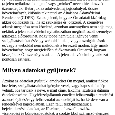
(a jelen nyilatkozatban „mi” vagy „minket” néven hivatkozva)
üzemeltetjük. Betartjuk az adatvédelmi jogszabályok összes
követelményét, különös tekintettel az Általános Adatvédelmi
Rendeletre (GDPR). Ez azt jelenti, hogy az Ön adatait kizárólag
akkor dolgozzuk fel, ha az szükséges és jogszerű. A személyes
adatok megadása nem kötelező, azonban amennyiben nem adja meg
nekünk a jelen adatvédelmi nyilatkozatban meghatározott személyes
adatokat, előfordulhat, hogy többé nem tudja igénybe venni
szolgáltatásainkat és/vagy weboldalunkat, vagy a szolgáltatások
és/vagy a weboldal nem működnek a tervezett módon. Egy másik
követelmény, hogy megfelelően tájékoztassuk Önt arról, hogyan
kezeljük az Ön személyes adatait. A jelen adatvédelmi nyilatkozat
pontosan ezt teszi.
Milyen adatokat gyűjtenek?
Azokat az adatokat gyűjtjük, amelyeket Ön megad, amikor fiókot
hoz létre, szolgáltatásainkat igénybe veszi, vagy kapcsolatba lép
velünk. Ide tartozik a neve, e-mail címe, lakcíme, születési dátuma
és telefonszáma. Ügyfélszolgálatunk emellett felhasználja a rendelési
azonosítóját és/vagy felhasználói azonosítóját is, ha kérdése van a
rendelésével kapcsolatban. Ezen felül feldolgozhatjuk a
bejelentkezési adatokat, az IP-címet, a használt eszközt, a
viselkedési és böngészőadatokat, a cookie-kból származó elemzési