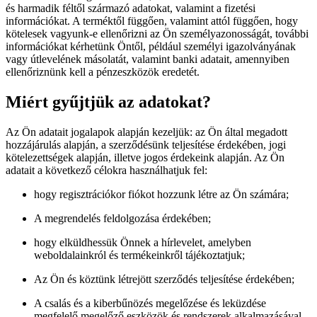
és harmadik féltől származó adatokat, valamint a fizetési
információkat. A terméktől függően, valamint attól függően, hogy
kötelesek vagyunk-e ellenőrizni az Ön személyazonosságát, további
információkat kérhetünk Öntől, például személyi igazolványának
vagy útlevelének másolatát, valamint banki adatait, amennyiben
ellenőriznünk kell a pénzeszközök eredetét.
Miért gyűjtjük az adatokat?
Az Ön adatait jogalapok alapján kezeljük: az Ön által megadott
hozzájárulás alapján, a szerződésünk teljesítése érdekében, jogi
kötelezettségek alapján, illetve jogos érdekeink alapján. Az Ön
adatait a következő célokra használhatjuk fel:
hogy regisztrációkor fiókot hozzunk létre az Ön számára;
A megrendelés feldolgozása érdekében;
hogy elküldhessük Önnek a hírlevelet, amelyben
weboldalainkról és termékeinkről tájékoztatjuk;
Az Ön és köztünk létrejött szerződés teljesítése érdekében;
A csalás és a kiberbűnözés megelőzése és leküzdése
megfelelő megelőző eszközök és rendszerek alkalmazásával,