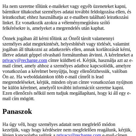
Ha nem szeretne tőlünk e-maileket vagy egyéb üzeneteket kapni,
bármikor tiltakozhat személyes adatai további feldolgozása ellen, és
leiratkozhat; ehhez használhatja az e-mailben található leiratkozási
linket. Ez vonatkozik azokra a véleménymegírásra szóló
felkérésekre is, amelyeket a megrendelés után kaphat.
Önnek jogában áll kérni tőlünk az Önről tárolt valamennyi
személyes adat megtekintését, helyesbítését vagy törlését, valamint
jogában áll tiltakozni az adatkezelés ellen, annak korlátozását kérni,
illetve adatait géppel olvasható formátumban átvinni. A kérelmeket a
privacy@recharge.com
címre küldheti el. Kérjük, használja azt az e-
mail címet, amely ahhoz a személyes adathoz kapcsolódik, amelyre
vonatkozóan a kérelmet benyújtja, hogy ellenőrizhessük, valóban
Ön az. Ha weboldalainkon több e-mail címről is lead
megrendeléseket, kérjük, minden olyan címre vonatkozóan nyújtson
be külön kérelmet, amelyről további információt szeretne kapni.
Ezen ellenőrzés nélkül nem tudjuk megállapítani, hogy ki áll egy e-
mail cím mögött.
Panaszok
Ha úgy véli, hogy személyes adatait nem megfelelő módon
kezeljük, vagy hogy kérdéseire nem megfelelően reagálunk, kérjük,
lépjen kapcsolatba velünk a
privacy@recharge.com
e-mail-címen.