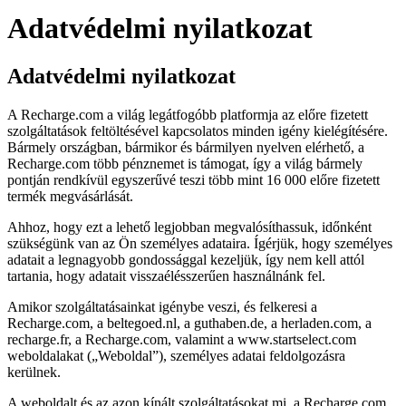
Adatvédelmi nyilatkozat
Adatvédelmi nyilatkozat
A Recharge.com a világ legátfogóbb platformja az előre fizetett
szolgáltatások feltöltésével kapcsolatos minden igény kielégítésére.
Bármely országban, bármikor és bármilyen nyelven elérhető, a
Recharge.com több pénznemet is támogat, így a világ bármely
pontján rendkívül egyszerűvé teszi több mint 16 000 előre fizetett
termék megvásárlását.
Ahhoz, hogy ezt a lehető legjobban megvalósíthassuk, időnként
szükségünk van az Ön személyes adataira. Ígérjük, hogy személyes
adatait a legnagyobb gondossággal kezeljük, így nem kell attól
tartania, hogy adatait visszaélésszerűen használnánk fel.
Amikor szolgáltatásainkat igénybe veszi, és felkeresi a
Recharge.com, a beltegoed.nl, a guthaben.de, a herladen.com, a
recharge.fr, a Recharge.com, valamint a www.startselect.com
weboldalakat („Weboldal”), személyes adatai feldolgozásra
kerülnek.
A weboldalt és az azon kínált szolgáltatásokat mi, a Recharge.com