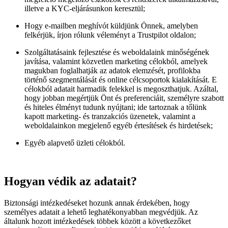
illetve a KYC-eljárásunkon keresztül;
Hogy e-mailben meghívót küldjünk Önnek, amelyben
felkérjük, írjon rólunk véleményt a Trustpilot oldalon;
Szolgáltatásaink fejlesztése és weboldalaink minőségének
javítása, valamint közvetlen marketing célokból, amelyek
magukban foglalhatják az adatok elemzését, profilokba
történő szegmentálását és online célcsoportok kialakítását. E
célokból adatait harmadik felekkel is megoszthatjuk. Azáltal,
hogy jobban megértjük Önt és preferenciáit, személyre szabott
és hiteles élményt tudunk nyújtani; ide tartoznak a tőlünk
kapott marketing- és tranzakciós üzenetek, valamint a
weboldalainkon megjelenő egyéb értesítések és hirdetések;
Egyéb alapvető üzleti célokból.
Hogyan védik az adatait?
Biztonsági intézkedéseket hozunk annak érdekében, hogy
személyes adatait a lehető leghatékonyabban megvédjük. Az
általunk hozott intézkedések többek között a következőket