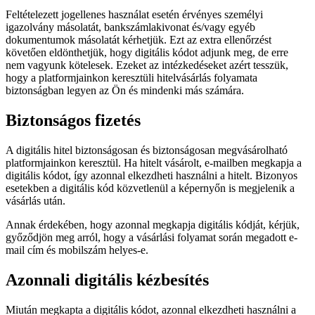
Feltételezett jogellenes használat esetén érvényes személyi
igazolvány másolatát, bankszámlakivonat és/vagy egyéb
dokumentumok másolatát kérhetjük. Ezt az extra ellenőrzést
követően eldönthetjük, hogy digitális kódot adjunk meg, de erre
nem vagyunk kötelesek. Ezeket az intézkedéseket azért tesszük,
hogy a platformjainkon keresztüli hitelvásárlás folyamata
biztonságban legyen az Ön és mindenki más számára.
Biztonságos fizetés
A digitális hitel biztonságosan és biztonságosan megvásárolható
platformjainkon keresztül. Ha hitelt vásárolt, e-mailben megkapja a
digitális kódot, így azonnal elkezdheti használni a hitelt. Bizonyos
esetekben a digitális kód közvetlenül a képernyőn is megjelenik a
vásárlás után.
Annak érdekében, hogy azonnal megkapja digitális kódját, kérjük,
győződjön meg arról, hogy a vásárlási folyamat során megadott e-
mail cím és mobilszám helyes-e.
Azonnali digitális kézbesítés
Miután megkapta a digitális kódot, azonnal elkezdheti használni a