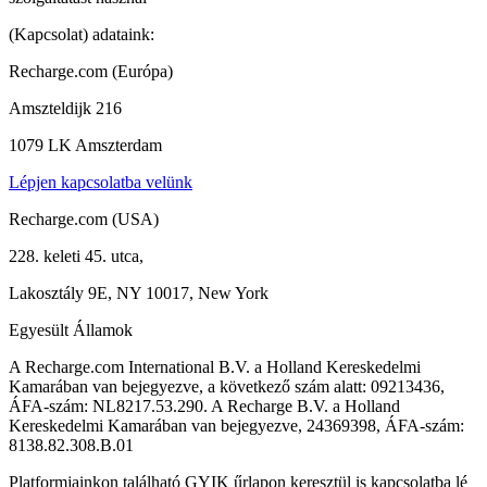
(Kapcsolat) adataink:
Recharge.com (Európa)
Amszteldijk 216
1079 LK Amszterdam
Lépjen kapcsolatba velünk
Recharge.com (USA)
228. keleti 45. utca,
Lakosztály 9E, NY 10017, New York
Egyesült Államok
A Recharge.com International B.V. a Holland Kereskedelmi
Kamarában van bejegyezve, a következő szám alatt: 09213436,
ÁFA-szám: NL8217.53.290. A Recharge B.V. a Holland
Kereskedelmi Kamarában van bejegyezve, 24369398, ÁFA-szám:
8138.82.308.B.01
Platformjainkon található GYIK űrlapon keresztül is kapcsolatba lé