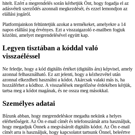
hitelt. Ezért a megrendelés során kérhetjük Önt, hogy fogadja el az
adásvételi szerződés azonnali megkezdését, és ezzel lemondjon az
elállási jogáról.
Platformjainkon feltüntetjük azokat a termékeket, amelyekre a 14
napos elállási jog érvényes. Ezt a visszaigazoló e-mailben fogjuk
közölni, amelyet megrendelésével együtt kap.
Legyen tisztában a kóddal való
visszaéléssel
Ne feledje, hogy a kód digitális értéket (digitális áru) képvisel, amely
azonnal felhasználható. Ez azt jelenti, hogy a kézhezvétel után
azonnal elkezdheti használni a kódot. Akárcsak valaki más is, ha
hozzáférhet a kódhoz. A visszaélések megelőzése érdekében kérjük,
tartsa meg a kódot magának, és ne ossza meg másokkal.
Személyes adatai
Bízunk abban, hogy megrendeléskor megadta nekünk a helyes
elérhetőségeit. Az Ön e-mail címét és telefonszámát arra használjuk,
hogy megadjuk Önnek a megvásárolt digitális kódot. Az Ön e-mail
címét arra is használjuk, hogy kapcsolatot tartsunk Önnel, beleértve