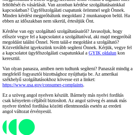
feltöltését és vásárlását. Van azonban kérdése szolgáltatásainkkal
kapcsolatban? Ügyfélszolgálati csapatunk örömmel segít Önnek.
Minden kérdést megpróbálunk megoldani 2 munkanapon belül. Ha
ebben az időszakban nem sikerül, értesítjük Önt.
Kérdése van egy szolgáltató szolgáltatásairól? Javasoljuk, hogy
először vegye fel a kapcsolatot a szolgáltatóval, aki majd megpróbál
megoldást találni Önnel. Nem talál-e megoldást a szolgáltató?
Közvetítőként igyekszünk tovább segíteni Önnek. Kérjük, vegye fel
a kapcsolatot ügyfélszolgálati csapatunkkal a
GYIK oldalun
kon
keresztül.
Van olyan panasza, amiben nem tudtunk segíteni? Panaszát mindig a
megfelelő fogyasztói bizottsághoz nyújthatja be. Az amerikai
székhelyű szolgáltatásokhoz kövesse ezt a linket:
https://www.usa.gov/consumer-complaints
.
Ez a szöveg angol nyelven készült. Bármely más nyelvi fordítás
csak kényelem céljából biztosított. Az angol szöveg és annak más
nyelvre történő fordítása közötti ellentmondás esetén az eredeti
angol változat érvényesül.