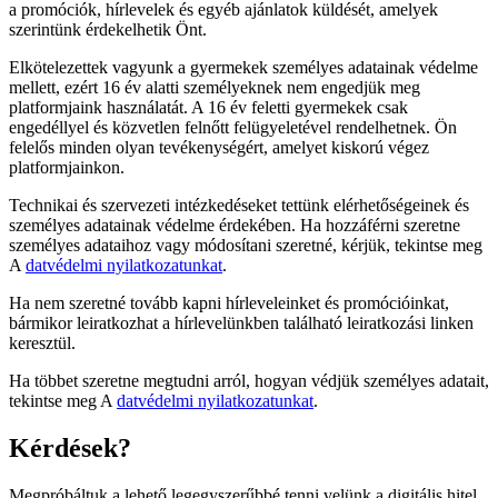
a promóciók, hírlevelek és egyéb ajánlatok küldését, amelyek
szerintünk érdekelhetik Önt.
Elkötelezettek vagyunk a gyermekek személyes adatainak védelme
mellett, ezért 16 év alatti személyeknek nem engedjük meg
platformjaink használatát. A 16 év feletti gyermekek csak
engedéllyel és közvetlen felnőtt felügyeletével rendelhetnek. Ön
felelős minden olyan tevékenységért, amelyet kiskorú végez
platformjainkon.
Technikai és szervezeti intézkedéseket tettünk elérhetőségeinek és
személyes adatainak védelme érdekében. Ha hozzáférni szeretne
személyes adataihoz vagy módosítani szeretné, kérjük, tekintse meg
A
datvédelmi nyilatkozatunkat
.
Ha nem szeretné tovább kapni hírleveleinket és promócióinkat,
bármikor leiratkozhat a hírlevelünkben található leiratkozási linken
keresztül.
Ha többet szeretne megtudni arról, hogyan védjük személyes adatait,
tekintse meg A
datvédelmi nyilatkozatunkat
.
Kérdések?
Megpróbáltuk a lehető legegyszerűbbé tenni velünk a digitális hitel