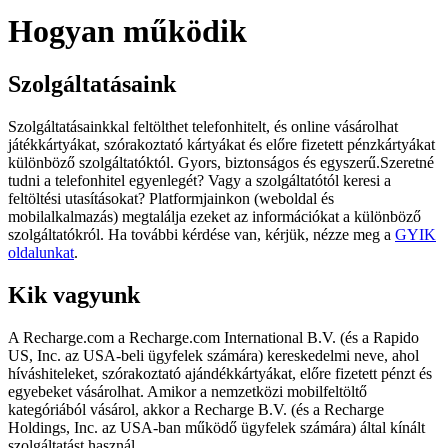
Hogyan működik
Szolgáltatásaink
Szolgáltatásainkkal feltölthet telefonhitelt, és online vásárolhat
játékkártyákat, szórakoztató kártyákat és előre fizetett pénzkártyákat
különböző szolgáltatóktól. Gyors, biztonságos és egyszerű.Szeretné
tudni a telefonhitel egyenlegét? Vagy a szolgáltatótól keresi a
feltöltési utasításokat? Platformjainkon (weboldal és
mobilalkalmazás) megtalálja ezeket az információkat a különböző
szolgáltatókról. Ha további kérdése van, kérjük, nézze meg a
GYIK
oldalunkat
.
Kik vagyunk
A Recharge.com a Recharge.com International B.V. (és a Rapido
US, Inc. az USA-beli ügyfelek számára) kereskedelmi neve, ahol
híváshiteleket, szórakoztató ajándékkártyákat, előre fizetett pénzt és
egyebeket vásárolhat. Amikor a nemzetközi mobilfeltöltő
kategóriából vásárol, akkor a Recharge B.V. (és a Recharge
Holdings, Inc. az USA-ban működő ügyfelek számára) által kínált
szolgáltatást használ