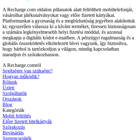
A Recharge.com oldalon pillanatok alatt feltöltheti mobiltelefonját,
vásárolhat játékutalványokat vagy előre fizetett kártyákat.
Platformunkat a gyorsaság és a megbízhatóság jegyében alakítottuk
ki; egyszerűen válassza ki a kívánt terméket, fizessen biztonságosan
a számára legkényelmesebb helyi fizetési móddal, és azonnal
megkapja a digitális kódot e-mailben. A pénzügyi rugalmasság és a
globális összeköttetés elkötelezett hívei vagyunk, így biztosítva,
hogy bárhol is tartózkodjon a világon, mindig kapcsolatban
maradjon és szórakozhasson.
A Recharge.comról
Segítségre van szüksége?
Hogyan működik?
Rólunk
Üzleti
Szolgáltatók
Országok
Blog
Kategóriák
Mobil feltöltés
Előre fizetett hitelkártyák
Szórakozás
Bevásárlás
Szerencsejáték