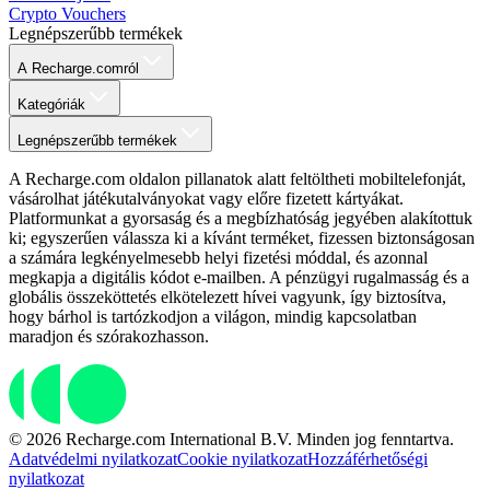
Crypto Vouchers
Legnépszerűbb termékek
A Recharge.comról
Kategóriák
Legnépszerűbb termékek
A Recharge.com oldalon pillanatok alatt feltöltheti mobiltelefonját,
vásárolhat játékutalványokat vagy előre fizetett kártyákat.
Platformunkat a gyorsaság és a megbízhatóság jegyében alakítottuk
ki; egyszerűen válassza ki a kívánt terméket, fizessen biztonságosan
a számára legkényelmesebb helyi fizetési móddal, és azonnal
megkapja a digitális kódot e-mailben. A pénzügyi rugalmasság és a
globális összeköttetés elkötelezett hívei vagyunk, így biztosítva,
hogy bárhol is tartózkodjon a világon, mindig kapcsolatban
maradjon és szórakozhasson.
© 2026 Recharge.com International B.V. Minden jog fenntartva.
Adatvédelmi nyilatkozat
Cookie nyilatkozat
Hozzáférhetőségi
nyilatkozat