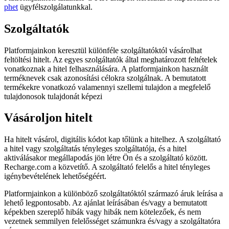
phet
ügyfélszolgálatunkkal.
Szolgáltatók
Platformjainkon keresztül különféle szolgáltatóktól vásárolhat
feltöltési hitelt. Az egyes szolgáltatók által meghatározott feltételek
vonatkoznak a hitel felhasználására. A platformjainkon használt
terméknevek csak azonosítási célokra szolgálnak. A bemutatott
termékekre vonatkozó valamennyi szellemi tulajdon a megfelelő
tulajdonosok tulajdonát képezi
Vásároljon hitelt
Ha hitelt vásárol, digitális kódot kap tőlünk a hitelhez. A szolgáltató
a hitel vagy szolgáltatás tényleges szolgáltatója, és a hitel
aktiválásakor megállapodás jön létre Ön és a szolgáltató között.
Recharge.com a közvetítő. A szolgáltató felelős a hitel tényleges
igénybevételének lehetőségéért.
Platformjainkon a különböző szolgáltatóktól származó áruk leírása a
lehető legpontosabb. Az ajánlat leírásában és/vagy a bemutatott
képekben szereplő hibák vagy hibák nem kötelezőek, és nem
vezetnek semmilyen felelősséget számunkra és/vagy a szolgáltatóra