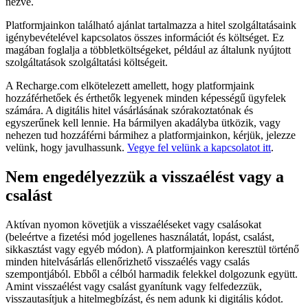
nézve.
Platformjainkon található ajánlat tartalmazza a hitel szolgáltatásaink
igénybevételével kapcsolatos összes információt és költséget. Ez
magában foglalja a többletköltségeket, például az általunk nyújtott
szolgáltatások szolgáltatási költségeit.
A Recharge.com elkötelezett amellett, hogy platformjaink
hozzáférhetőek és érthetők legyenek minden képességű ügyfelek
számára. A digitális hitel vásárlásának szórakoztatónak és
egyszerűnek kell lennie. Ha bármilyen akadályba ütközik, vagy
nehezen tud hozzáférni bármihez a platformjainkon, kérjük, jelezze
velünk, hogy javulhassunk.
Vegye fel velünk a kapcsolatot itt
.
Nem engedélyezzük a visszaélést vagy a
csalást
Aktívan nyomon követjük a visszaéléseket vagy csalásokat
(beleértve a fizetési mód jogellenes használatát, lopást, csalást,
sikkasztást vagy egyéb módon). A platformjainkon keresztül történő
minden hitelvásárlás ellenőrizhető visszaélés vagy csalás
szempontjából. Ebből a célból harmadik felekkel dolgozunk együtt.
Amint visszaélést vagy csalást gyanítunk vagy felfedezzük,
visszautasítjuk a hitelmegbízást, és nem adunk ki digitális kódot.