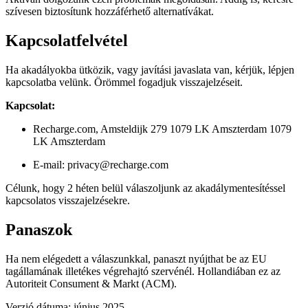
szívesen biztosítunk hozzáférhető alternatívákat.
Kapcsolatfelvétel
Ha akadályokba ütközik, vagy javítási javaslata van, kérjük, lépjen
kapcsolatba velünk. Örömmel fogadjuk visszajelzéseit.
Kapcsolat:
Recharge.com, Amsteldijk 279 1079 LK Amszterdam 1079
LK Amszterdam
E-mail: privacy@recharge.com
Célunk, hogy 2 héten belül válaszoljunk az akadálymentesítéssel
kapcsolatos visszajelzésekre.
Panaszok
Ha nem elégedett a válaszunkkal, panaszt nyújthat be az EU
tagállamának illetékes végrehajtó szervénél. Hollandiában ez az
Autoriteit Consument & Markt (ACM).
Verzió dátuma: június 2025