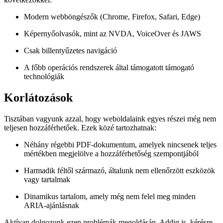
Modern webböngészők (Chrome, Firefox, Safari, Edge)
Képernyőolvasók, mint az NVDA, VoiceOver és JAWS
Csak billentyűzetes navigáció
A főbb operációs rendszerek által támogatott támogató
technológiák
Korlátozások
Tisztában vagyunk azzal, hogy weboldalaink egyes részei még nem
teljesen hozzáférhetőek. Ezek közé tartozhatnak:
Néhány régebbi PDF-dokumentum, amelyek nincsenek teljes
mértékben megjelölve a hozzáférhetőség szempontjából
Harmadik féltől származó, általunk nem ellenőrzött eszközök
vagy tartalmak
Dinamikus tartalom, amely még nem felel meg minden
ARIA-ajánlásnak
Aktívan dolgozunk ezen problémák megoldásán. Addig is, kérésre