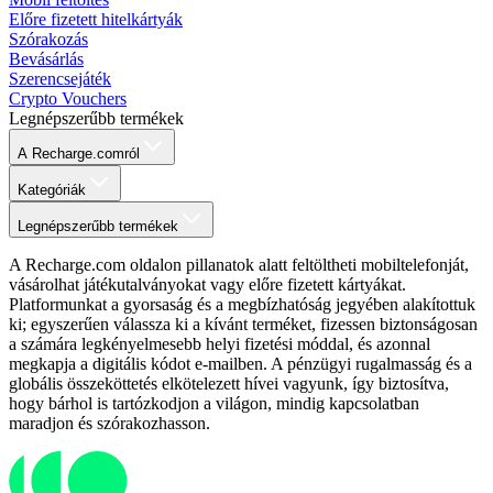
Előre fizetett hitelkártyák
Szórakozás
Bevásárlás
Szerencsejáték
Crypto Vouchers
Legnépszerűbb termékek
A Recharge.comról
Kategóriák
Legnépszerűbb termékek
A Recharge.com oldalon pillanatok alatt feltöltheti mobiltelefonját,
vásárolhat játékutalványokat vagy előre fizetett kártyákat.
Platformunkat a gyorsaság és a megbízhatóság jegyében alakítottuk
ki; egyszerűen válassza ki a kívánt terméket, fizessen biztonságosan
a számára legkényelmesebb helyi fizetési móddal, és azonnal
megkapja a digitális kódot e-mailben. A pénzügyi rugalmasság és a
globális összeköttetés elkötelezett hívei vagyunk, így biztosítva,
hogy bárhol is tartózkodjon a világon, mindig kapcsolatban
maradjon és szórakozhasson.