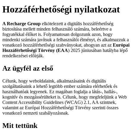
Hozzáférhetőségi nyilatkozat
A Recharge Group
elkötelezett a digitális hozzáférhetőség
biztosítása mellett minden felhasználó számára, beleértve a
fogyatékkal élőket is. Folyamatosan dolgozunk azon, hogy
mindenki számára javítsuk a felhasználói élményt, és alkalmazzuk a
vonatkozó hozzáférhetőségi szabványokat, ahogyan azt az
Európai
Hozzáférhetőségi Törvény (EAA
) 2025 júniusában hatályba lépő
rendelkezései előírják.
Az ügyfél az első
Célunk, hogy weboldalaink, alkalmazásaink és digitális
szolgáltatásaink a lehető legtöbb ember számára elérhetőek és
használhatóak legyenek. Ez magában foglalja a látás-, hallás-,
kognitív és mozgássérülteket is. Célunk, hogy megfeleljünk a Web
Content Accessibility Guidelines (WCAG) 2.1, AA szintnek,
valamint az Európai Hozzáférhetőségi Törvény szerinti összes
vonatkozó nemzeti szabályozásnak.
Mit tettünk