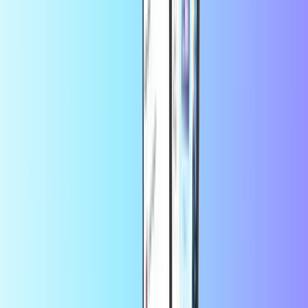
O Razer Gold
Razer Gold jedinstvena je virtualna špica za igrače širom svijeta.
Koristite Razer Gold za kupnju igara i sadržaja u igri kako biste
dobili više praska za svoj novac - uključujući nagrađivanje Razer
Silverom i ekskluzivne ponude igara. Možete izvršiti kupnju
koristeći Razer Gold u više od 3.000 igara i zabavnog sadržaja.
Započnite s kupnjom Razer Golda već danas. Svaka potrošnja u
Razer Goldu donosi vam Razer Silver, jedini program nagrađivanja
vjernosti za igrače.
Korištenjem ove usluge pristajete na
Razer Gold.
uvjeti i odredbe
Često postavljana pitanja
Kako mogu iskoristiti darovnu Razer Gold
karticu?