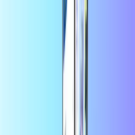
+
mnogo više
Trenutna digitalna dostava
Sigurno i pouzdano plaćanje
Uštedite više u aplikaciji
Uživajte u 10% popusta na svoju prvu
narudžbu putem aplikacije.