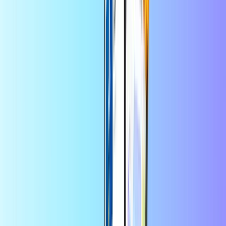
Odaberite vrijednost
5
10
20
50
100
200
USD
USD
USD
USD
USD
USD
Količina
1
Kupi odmah