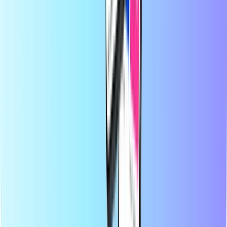
sekundi. Naša je platforma osmišljena za brzinu i pouzdanost;
jednostavno odaberite proizvod, platite sigurno koristeći željenu
lokalnu metodu i odmah primite digitalni kod putem e-pošte.
Podržavamo financijsku fleksibilnost i globalnu povezanost,
osiguravajući da ostanete povezani i zabavljeni, bez obzira gdje se
nalazili u svijetu.
O Recharge.com
Trebate pomoć?
Kako radi
O nama
Poslovanje
Operateri
Zemlje
Blog
Kategorije
Mobilno nadolijevanje
Prepaid kreditne kartice
Zabava
Kupovanje
Igre
Crypto Vouchers
Vrhunski proizvodi
O Recharge.com