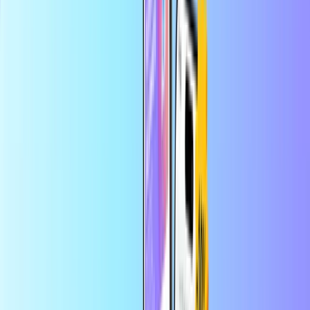
Sigurno i pouzdano plaćanje
Trenutna digitalna dostava
Najveća online trgovina za platne kartice
Kategorije
TZ
USD
HR
Pomoć