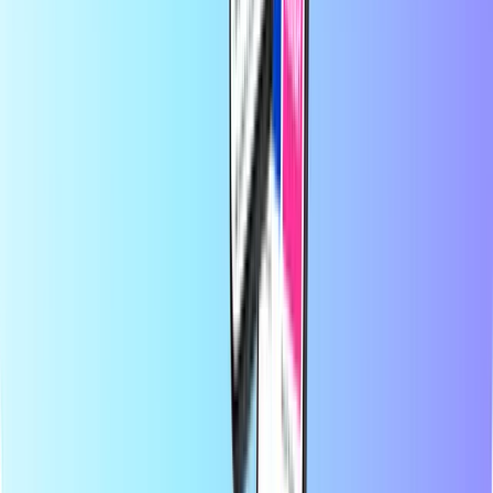
osiguravajući da ostanete povezani i zabavljeni, bez obzira gdje se
nalazili u svijetu.
O Recharge.com
Trebate pomoć?
Kako radi
O nama
Poslovanje
Operateri
Zemlje
Blog
Kategorije
Mobilno nadolijevanje
Prepaid kreditne kartice
Zabava
Kupovanje
Igre
Crypto Vouchers
Vrhunski proizvodi
O Recharge.com
Kategorije
Vrhunski proizvodi