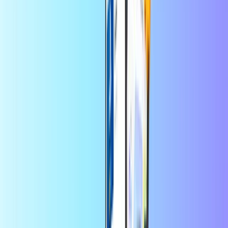
Zemlja upotrebe