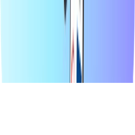
Na Recharge.com možete dopuniti kredit za mobitel, kupiti gaming
bonove ili kupiti prepaid kartice za plaćanje u roku od nekoliko
sekundi. Naša je platforma osmišljena za brzinu i pouzdanost;
jednostavno odaberite proizvod, platite sigurno koristeći željenu
lokalnu metodu i odmah primite digitalni kod putem e-pošte.
Podržavamo financijsku fleksibilnost i globalnu povezanost,
osiguravajući da ostanete povezani i zabavljeni, bez obzira gdje se
nalazili u svijetu.
© 2026 Recharge.com International B.V. Sva prava pridržana.
Izjava o privatnosti
Izjava o kolačićima
Izjava o pristupačnosti