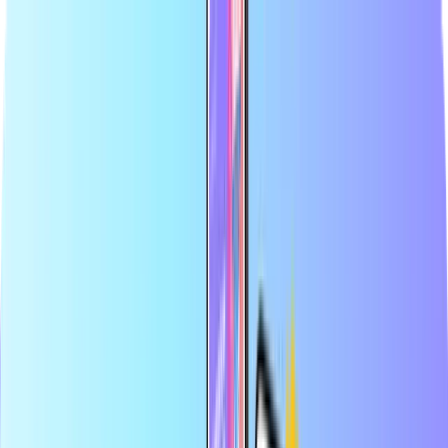
Najveća online trgovina za platne kartice
Ovlašteni prodavač
Sigurno i pouzdano plaćanje
Trenutna digitalna dostava
Najveća online trgovina za platne kartice
Ovlašteni prodavač