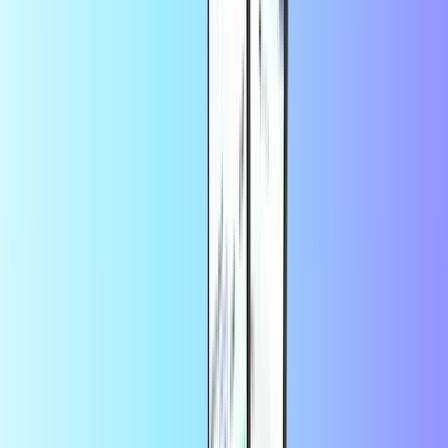
Amazon račun potreban je za iskorištavanje vaše Amazon darovne
kartice. To se može učiniti na njihovoj web stranici ili putem
Amazon Kindle / Fire.
Da biste iskoristili svoju Amazon poklon karticu putem
Amazona:
Trebat će vam račun. Ako nemate jedan registar prije prelaska
na sljedeći korak.
Prijavite se na svoj račun pomoću korisničkog imena i
lozinke.
Pri vrhu stranice kliknite na "Računi i popisi" i odaberite "Vaš
račun".
Kliknite na "Darovne kartice" i odaberite "Iskoristi poklon-
karticu".
Unesite kôd koji smo vam poslali putem e-pošte i kliknite na
"Primijeni na svoj saldo".
Darovna kartica sada se dodaje na vaš račun i spremna je za
upotrebu.