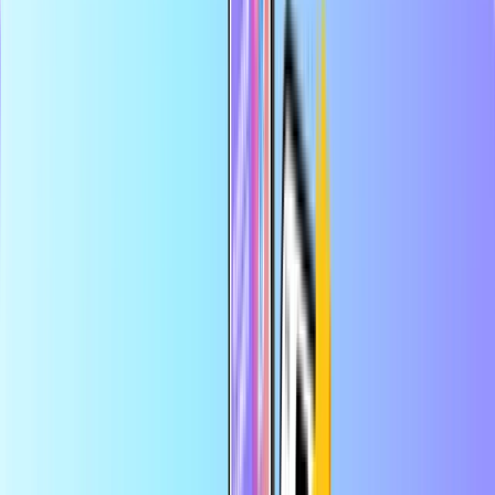
Sigurno i pouzdano plaćanje
Trenutna digitalna dostava
Najveća online trgovina za platne kartice
Kategorije
TZ
USD
HR
Pomoć
Uštedite više u aplikaciji
Uživajte u 10% popusta na svoju prvu