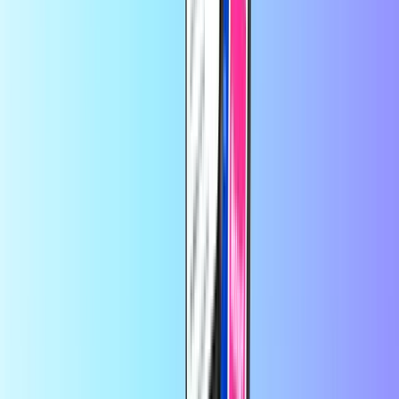
možete koristiti koliko god puta želite.
Vjeruju nam tisuće kupaca na Trustpilotu
Trustpilot Review
od
Tomo
prije 3 tjedna
Brzo i jednostavno
Brzo i jednostavno
od
customer
prije 2 mjeseca
Imala sam prevaru za novac za karte i…
Imala sam prevaru za novac
za karte i bili su mnogo korektni , i dali si mi nadoke sya da radim
od
Manda Topalović
prije 3 mjeseca
Prošle godine sam kod vas prvi put…
Prošle godine sam kod vas
prvi put počela kupovati Steam kartice i nikada nisam imala
problema,,,svaka vam čast,,,želim vam puno uspjeha u vašem
daljnjem radu,,,samo tako nastavite 😊🙂🤗lp iz Rijeke
od
Biserkakosjankek
prije 5 mjeseci