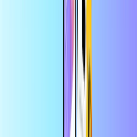
narudžbu putem aplikacije.
Kupovanje
Dom
Kupovanje
Amazon Darovna kartica