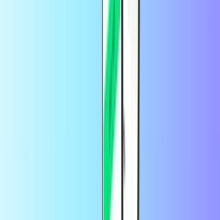
Gdje mogu koristiti ovaj kôd?
Ovaj kôd možete koristiti samo za web mjesto Amazon za koje ste
ga kupili. Na primjer, ako ste kupili Amazon.de, možete ga koristiti
samo za Amazon.de, a ne za Amazon.fr.
Mogu li kupiti Amazon poklon karticu s
PayPal?
Bilo koji proizvod darovne kartice možete kupiti na Recharge.com s
PayPal. To znači i Amazon poklon karticu. Sve što trebate učiniti je
odlučiti koji unaprijed plaćeni digitalni proizvod želite. A zatim
odaberite PayPal kao način plaćanja tijekom naplate.
Kako mogu vidjeti stanje svoje Amazon
poklon kartice?