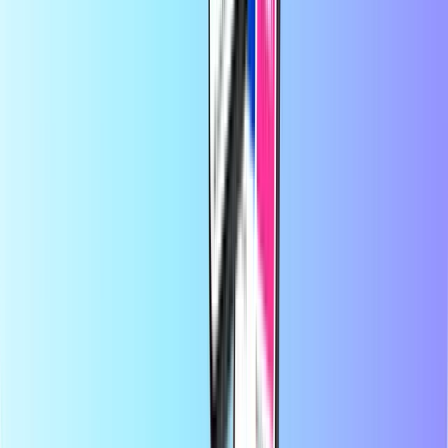
BRAVO
Brzo I učinkovito rješenje problema. Sve pohvale.
Na Recharge.com možete dopuniti kredit za mobitel, kupiti gaming
bonove ili kupiti prepaid kartice za plaćanje u roku od nekoliko
sekundi. Naša je platforma osmišljena za brzinu i pouzdanost;
jednostavno odaberite proizvod, platite sigurno koristeći željenu
lokalnu metodu i odmah primite digitalni kod putem e-pošte.
Podržavamo financijsku fleksibilnost i globalnu povezanost,
osiguravajući da ostanete povezani i zabavljeni, bez obzira gdje se
nalazili u svijetu.
O Recharge.com
Trebate pomoć?
Kako radi
O nama
Poslovanje
Operateri
Zemlje
Blog
Kategorije
Mobilno nadolijevanje