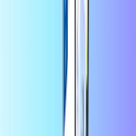
Amazon.com 100 USD
Može se iskoristiti na Amazon.com Sjedinjene Države
Količina
1
Kupi odmah • 100,00 USD
+
mnogo više
Trenutna digitalna dostava