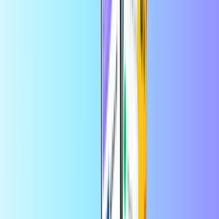
Trenutna digitalna dostava
Sigurno i pouzdano plaćanje
Amazon Darovna kartica
Tanzanija