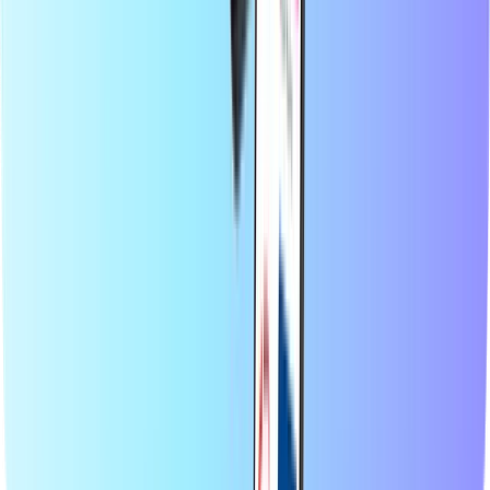
Prepaid kreditne kartice
Zabava
Kupovanje
Igre
Crypto Vouchers
Vrhunski proizvodi
O Recharge.com
Kategorije
Vrhunski proizvodi
Na Recharge.com možete dopuniti kredit za mobitel, kupiti gaming
bonove ili kupiti prepaid kartice za plaćanje u roku od nekoliko
sekundi. Naša je platforma osmišljena za brzinu i pouzdanost;
jednostavno odaberite proizvod, platite sigurno koristeći željenu
lokalnu metodu i odmah primite digitalni kod putem e-pošte.
Podržavamo financijsku fleksibilnost i globalnu povezanost,
osiguravajući da ostanete povezani i zabavljeni, bez obzira gdje se
nalazili u svijetu.
© 2026 Recharge.com International B.V. Sva prava pridržana.