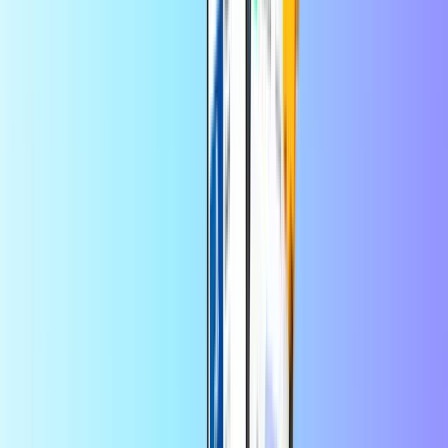
Odaberite vrijednost
Amazon.com 25 USD
Može se iskoristiti na Amazon.com Sjedinjene Države
Količina
1
Kupi odmah • 25,00 USD
Amazon.com 50 USD
Može se iskoristiti na Amazon.com Sjedinjene Države
Količina
1
Kupi odmah • 50,00 USD