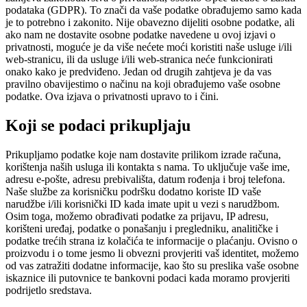
podataka (GDPR). To znači da vaše podatke obrađujemo samo kada
je to potrebno i zakonito. Nije obavezno dijeliti osobne podatke, ali
ako nam ne dostavite osobne podatke navedene u ovoj izjavi o
privatnosti, moguće je da više nećete moći koristiti naše usluge i/ili
web-stranicu, ili da usluge i/ili web-stranica neće funkcionirati
onako kako je predviđeno. Jedan od drugih zahtjeva je da vas
pravilno obavijestimo o načinu na koji obrađujemo vaše osobne
podatke. Ova izjava o privatnosti upravo to i čini.
Koji se podaci prikupljaju
Prikupljamo podatke koje nam dostavite prilikom izrade računa,
korištenja naših usluga ili kontakta s nama. To uključuje vaše ime,
adresu e-pošte, adresu prebivališta, datum rođenja i broj telefona.
Naše službe za korisničku podršku dodatno koriste ID vaše
narudžbe i/ili korisnički ID kada imate upit u vezi s narudžbom.
Osim toga, možemo obrađivati podatke za prijavu, IP adresu,
korišteni uređaj, podatke o ponašanju i pregledniku, analitičke i
podatke trećih strana iz kolačića te informacije o plaćanju. Ovisno o
proizvodu i o tome jesmo li obvezni provjeriti vaš identitet, možemo
od vas zatražiti dodatne informacije, kao što su preslika vaše osobne
iskaznice ili putovnice te bankovni podaci kada moramo provjeriti
podrijetlo sredstava.