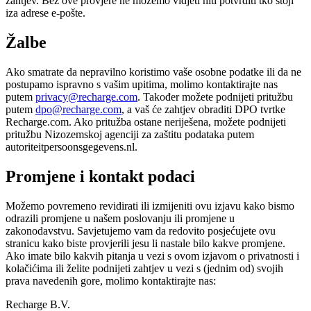
zahtjev. Bez ove provjere ne možemo vidjeti niti potvrditi tko stoji
iza adrese e-pošte.
Žalbe
Ako smatrate da nepravilno koristimo vaše osobne podatke ili da ne
postupamo ispravno s vašim upitima, molimo kontaktirajte nas
putem
privacy@recharge.com
. Također možete podnijeti pritužbu
putem
dpo@recharge.com
, a vaš će zahtjev obraditi DPO tvrtke
Recharge.com. Ako pritužba ostane neriješena, možete podnijeti
pritužbu Nizozemskoj agenciji za zaštitu podataka putem
autoriteitpersoonsgegevens.nl.
Promjene i kontakt podaci
Možemo povremeno revidirati ili izmijeniti ovu izjavu kako bismo
odrazili promjene u našem poslovanju ili promjene u
zakonodavstvu. Savjetujemo vam da redovito posjećujete ovu
stranicu kako biste provjerili jesu li nastale bilo kakve promjene.
Ako imate bilo kakvih pitanja u vezi s ovom izjavom o privatnosti i
kolačićima ili želite podnijeti zahtjev u vezi s (jednim od) svojih
prava navedenih gore, molimo kontaktirajte nas:
Recharge B.V.