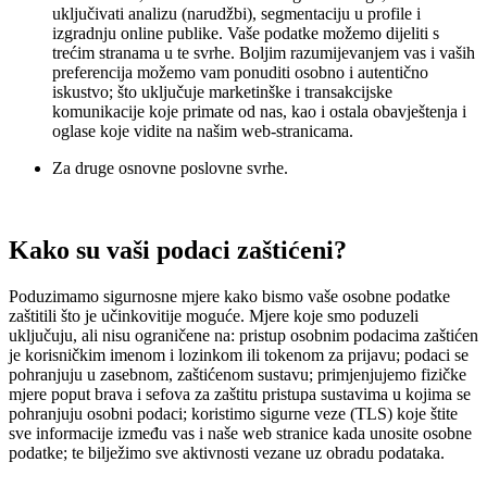
uključivati analizu (narudžbi), segmentaciju u profile i
izgradnju online publike. Vaše podatke možemo dijeliti s
trećim stranama u te svrhe. Boljim razumijevanjem vas i vaših
preferencija možemo vam ponuditi osobno i autentično
iskustvo; što uključuje marketinške i transakcijske
komunikacije koje primate od nas, kao i ostala obavještenja i
oglase koje vidite na našim web-stranicama.
Za druge osnovne poslovne svrhe.
Kako su vaši podaci zaštićeni?
Poduzimamo sigurnosne mjere kako bismo vaše osobne podatke
zaštitili što je učinkovitije moguće. Mjere koje smo poduzeli
uključuju, ali nisu ograničene na: pristup osobnim podacima zaštićen
je korisničkim imenom i lozinkom ili tokenom za prijavu; podaci se
pohranjuju u zasebnom, zaštićenom sustavu; primjenjujemo fizičke
mjere poput brava i sefova za zaštitu pristupa sustavima u kojima se
pohranjuju osobni podaci; koristimo sigurne veze (TLS) koje štite
sve informacije između vas i naše web stranice kada unosite osobne
podatke; te bilježimo sve aktivnosti vezane uz obradu podataka.