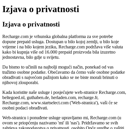
Izjava o privatnosti
Izjava o privatnosti
Recharge.com je vrhunska globalna platforma za sve potrebe
dopune prepaid usluga. Dostupan u bilo kojoj zemlji, u bilo koje
vrijeme i na bilo kojem jeziku, Recharge.com podržava više valuta
kako bi kupnja više od 16.000 prepaid proizvoda bila izuzetno
jednostavna, bilo gdje u svijetu.
Da bismo to učinili na najbolji mogući način, ponekad od vas
tražimo osobne podatke. Obećavamo da ćemo vaše osobne podatke
obrađivati s najvećom pažnjom kako se ne biste morali brinuti o
njihovoj zlouporabi.
Kada koristite naše usluge i posjećujete web-stranice Recharge.com,
beltegoed.nl, guthaben.de, herladen.com, recharge.fr,
Recharge.com, www.startselect.com ('Web-stranica'), vaši će se
osobni podaci obrađivati.
Web-stranicu i ponuđene usluge upravljamo mi, Recharge.com (u
ovom se priopćenju nazivamo 'mi' ili 'nas'). Pridržavamo se svih
zahtjeva zakonodavstva o privatnosti, osobito Opće uredbe o zaštiti