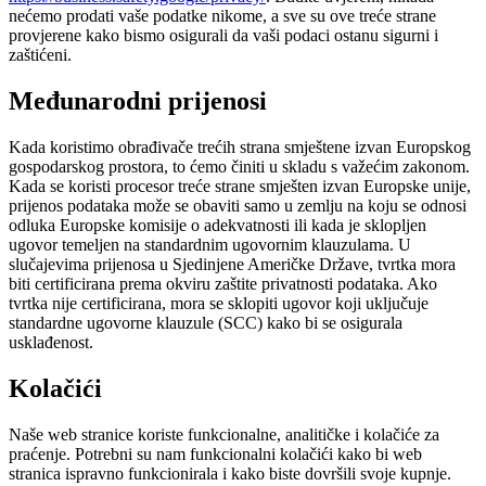
nećemo prodati vaše podatke nikome, a sve su ove treće strane
provjerene kako bismo osigurali da vaši podaci ostanu sigurni i
zaštićeni.
Međunarodni prijenosi
Kada koristimo obrađivače trećih strana smještene izvan Europskog
gospodarskog prostora, to ćemo činiti u skladu s važećim zakonom.
Kada se koristi procesor treće strane smješten izvan Europske unije,
prijenos podataka može se obaviti samo u zemlju na koju se odnosi
odluka Europske komisije o adekvatnosti ili kada je sklopljen
ugovor temeljen na standardnim ugovornim klauzulama. U
slučajevima prijenosa u Sjedinjene Američke Države, tvrtka mora
biti certificirana prema okviru zaštite privatnosti podataka. Ako
tvrtka nije certificirana, mora se sklopiti ugovor koji uključuje
standardne ugovorne klauzule (SCC) kako bi se osigurala
usklađenost.
Kolačići
Naše web stranice koriste funkcionalne, analitičke i kolačiće za
praćenje. Potrebni su nam funkcionalni kolačići kako bi web
stranica ispravno funkcionirala i kako biste dovršili svoje kupnje.