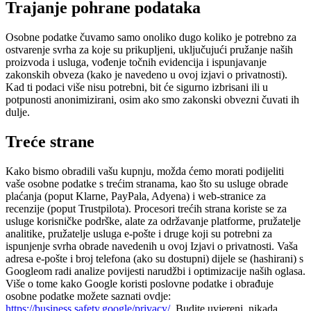
Trajanje pohrane podataka
Osobne podatke čuvamo samo onoliko dugo koliko je potrebno za
ostvarenje svrha za koje su prikupljeni, uključujući pružanje naših
proizvoda i usluga, vođenje točnih evidencija i ispunjavanje
zakonskih obveza (kako je navedeno u ovoj izjavi o privatnosti).
Kad ti podaci više nisu potrebni, bit će sigurno izbrisani ili u
potpunosti anonimizirani, osim ako smo zakonski obvezni čuvati ih
dulje.
Treće strane
Kako bismo obradili vašu kupnju, možda ćemo morati podijeliti
vaše osobne podatke s trećim stranama, kao što su usluge obrade
plaćanja (poput Klarne, PayPala, Adyena) i web-stranice za
recenzije (poput Trustpilota). Procesori trećih strana koriste se za
usluge korisničke podrške, alate za održavanje platforme, pružatelje
analitike, pružatelje usluga e-pošte i druge koji su potrebni za
ispunjenje svrha obrade navedenih u ovoj Izjavi o privatnosti. Vaša
adresa e-pošte i broj telefona (ako su dostupni) dijele se (hashirani) s
Googleom radi analize povijesti narudžbi i optimizacije naših oglasa.
Više o tome kako Google koristi poslovne podatke i obrađuje
osobne podatke možete saznati ovdje:
https://business.safety.google/privacy/
. Budite uvjereni, nikada