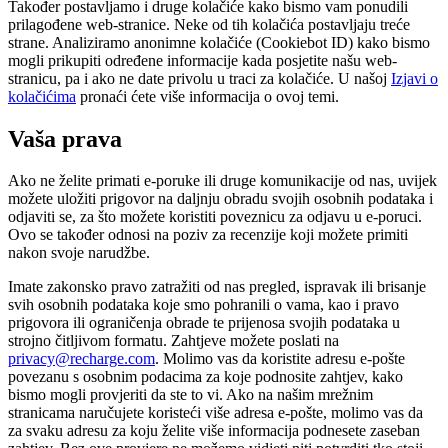
Također postavljamo i druge kolačiće kako bismo vam ponudili
prilagođene web-stranice. Neke od tih kolačića postavljaju treće
strane. Analiziramo anonimne kolačiće (Cookiebot ID) kako bismo
mogli prikupiti određene informacije kada posjetite našu web-
stranicu, pa i ako ne date privolu u traci za kolačiće. U našoj
Izjavi o
kolačićima
pronaći ćete više informacija o ovoj temi.
Vaša prava
Ako ne želite primati e-poruke ili druge komunikacije od nas, uvijek
možete uložiti prigovor na daljnju obradu svojih osobnih podataka i
odjaviti se, za što možete koristiti poveznicu za odjavu u e-poruci.
Ovo se također odnosi na poziv za recenzije koji možete primiti
nakon svoje narudžbe.
Imate zakonsko pravo zatražiti od nas pregled, ispravak ili brisanje
svih osobnih podataka koje smo pohranili o vama, kao i pravo
prigovora ili ograničenja obrade te prijenosa svojih podataka u
strojno čitljivom formatu. Zahtjeve možete poslati na
privacy@recharge.com
. Molimo vas da koristite adresu e-pošte
povezanu s osobnim podacima za koje podnosite zahtjev, kako
bismo mogli provjeriti da ste to vi. Ako na našim mrežnim
stranicama naručujete koristeći više adresa e-pošte, molimo vas da
za svaku adresu za koju želite više informacija podnesete zaseban