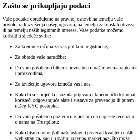
Zašto se prikupljaju podaci
Vaše podatke obrađujemo na pravnoj osnovi: na temelju vaše
privole, radi izvršenja našeg ugovora, na temelju zakonskih obveza
ili na temelju naših legitimnih interesa. Vaše podatke možemo
koristiti u sljedeće svrhe:
Za kreiranje računa za vas prilikom registracije;
Za obradu vaše narudžbe;
Da vam pošaljemo bilten s novostima o našim web-stranicama
i proizvodima;
Za izvršenje ugovora između vas i nas;
Kako bi se spriječila i suzbila prijevara i kibernetički kriminal,
koristeći odgovarajuće alate i sustave za prevenciju ili putem
našeg KYC postupka;
Da vam pošaljemo pozivnicu e-poštom da napišete recenziju
o nama na Trustpilotu;
Kako bismo poboljšali naše usluge i povećali kvalitetu naših
web-stranica, kao i u svrhu izravnog marketinga, što može