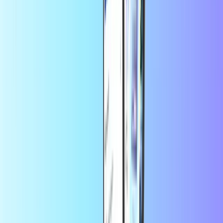
Steam
Roblox