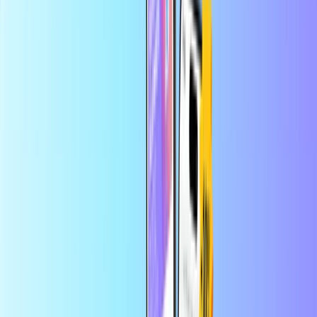
Sigurno i pouzdano plaćanje
Trenutna digitalna dostava
Najveća online trgovina za platne kartice
Kategorije
KE
KES
HR
Pomoć