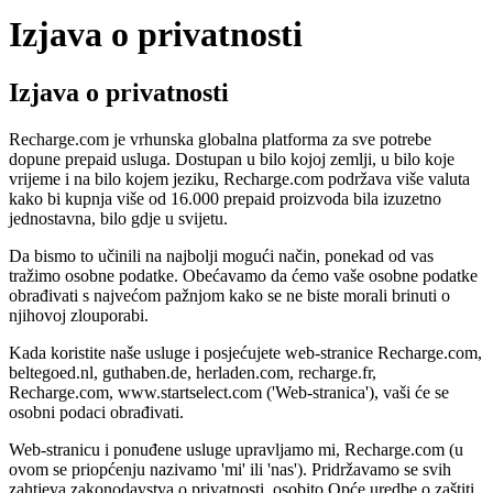
Izjava o privatnosti
Izjava o privatnosti
Recharge.com je vrhunska globalna platforma za sve potrebe
dopune prepaid usluga. Dostupan u bilo kojoj zemlji, u bilo koje
vrijeme i na bilo kojem jeziku, Recharge.com podržava više valuta
kako bi kupnja više od 16.000 prepaid proizvoda bila izuzetno
jednostavna, bilo gdje u svijetu.
Da bismo to učinili na najbolji mogući način, ponekad od vas
tražimo osobne podatke. Obećavamo da ćemo vaše osobne podatke
obrađivati s najvećom pažnjom kako se ne biste morali brinuti o
njihovoj zlouporabi.
Kada koristite naše usluge i posjećujete web-stranice Recharge.com,
beltegoed.nl, guthaben.de, herladen.com, recharge.fr,
Recharge.com, www.startselect.com ('Web-stranica'), vaši će se
osobni podaci obrađivati.
Web-stranicu i ponuđene usluge upravljamo mi, Recharge.com (u
ovom se priopćenju nazivamo 'mi' ili 'nas'). Pridržavamo se svih
zahtjeva zakonodavstva o privatnosti, osobito Opće uredbe o zaštiti