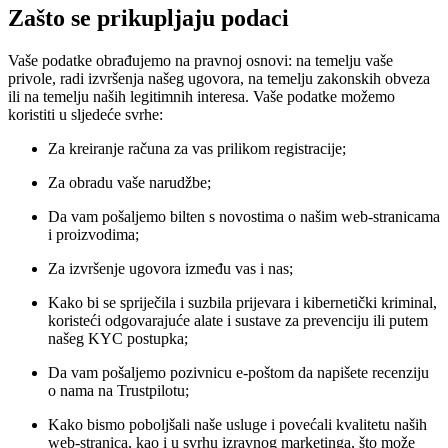
Zašto se prikupljaju podaci
Vaše podatke obrađujemo na pravnoj osnovi: na temelju vaše
privole, radi izvršenja našeg ugovora, na temelju zakonskih obveza
ili na temelju naših legitimnih interesa. Vaše podatke možemo
koristiti u sljedeće svrhe:
Za kreiranje računa za vas prilikom registracije;
Za obradu vaše narudžbe;
Da vam pošaljemo bilten s novostima o našim web-stranicama
i proizvodima;
Za izvršenje ugovora između vas i nas;
Kako bi se spriječila i suzbila prijevara i kibernetički kriminal,
koristeći odgovarajuće alate i sustave za prevenciju ili putem
našeg KYC postupka;
Da vam pošaljemo pozivnicu e-poštom da napišete recenziju
o nama na Trustpilotu;
Kako bismo poboljšali naše usluge i povećali kvalitetu naših
web-stranica, kao i u svrhu izravnog marketinga, što može