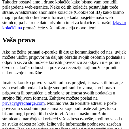
Također postavljamo i druge kolačiće kako bismo vam ponudili
prilagođene web-stranice. Neke od tih kolačića postavljaju treće
strane. Analiziramo anonimne kolačiće (Cookiebot ID) kako bismo
mogli prikupiti određene informacije kada posjetite našu web-
stranicu, pa i ako ne date privolu u traci za kolačiće. U našoj
Izjavi o
kolačićima
pronaći ćete više informacija o ovoj temi.
Vaša prava
Ako ne želite primati e-poruke ili druge komunikacije od nas, uvijek
možete uložiti prigovor na daljnju obradu svojih osobnih podataka i
odjaviti se, za što možete koristiti poveznicu za odjavu u e-poruci.
Ovo se također odnosi na poziv za recenzije koji možete primiti
nakon svoje narudžbe.
Imate zakonsko pravo zatražiti od nas pregled, ispravak ili brisanje
svih osobnih podataka koje smo pohranili o vama, kao i pravo
prigovora ili ograničenja obrade te prijenosa svojih podataka u
strojno čitljivom formatu. Zahtjeve možete poslati na
privacy@recharge.com
. Molimo vas da koristite adresu e-pošte
povezanu s osobnim podacima za koje podnosite zahtjev, kako
bismo mogli provjeriti da ste to vi. Ako na našim mrežnim
stranicama naručujete koristeći više adresa e-pošte, molimo vas da
za svaku adresu za koju želite više informacija podnesete zaseban