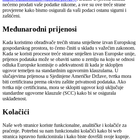
nećemo prodati vaše podatke nikome, a sve su ove treće strane
provjerene kako bismo osigurali da vaši podaci ostanu sigurni i
zaštićeni.
Međunarodni prijenosi
Kada koristimo obrađivače trećih strana smještene izvan Europskog
gospodarskog prostora, to ćemo činiti u skladu s važećim zakonom.
Kada se koristi procesor treće strane smješten izvan Europske unije,
prijenos podataka može se obaviti samo u zemlju na koju se odnosi
odluka Europske komisije o adekvatnosti ili kada je sklopljen
ugovor temeljen na standardnim ugovornim klauzulama. U
slučajevima prijenosa u Sjedinjene Američke Države, tvrtka mora
biti certificirana prema okviru zaštite privatnosti podataka. Ako
tvrtka nije certificirana, mora se sklopiti ugovor koji uključuje
standardne ugovorne klauzule (SCC) kako bi se osigurala
usklađenost.
Kolačići
Naše web stranice koriste funkcionalne, analitičke i kolačiće za
praćenje. Potrebni su nam funkcionalni kolačići kako bi web
stranica ispravno funkcionirala i kako biste dovršili svoje kupnje.