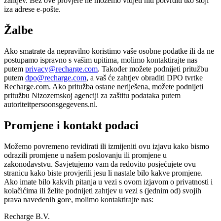
zahtjev. Bez ove provjere ne možemo vidjeti niti potvrditi tko stoji
iza adrese e-pošte.
Žalbe
Ako smatrate da nepravilno koristimo vaše osobne podatke ili da ne
postupamo ispravno s vašim upitima, molimo kontaktirajte nas
putem
privacy@recharge.com
. Također možete podnijeti pritužbu
putem
dpo@recharge.com
, a vaš će zahtjev obraditi DPO tvrtke
Recharge.com. Ako pritužba ostane neriješena, možete podnijeti
pritužbu Nizozemskoj agenciji za zaštitu podataka putem
autoriteitpersoonsgegevens.nl.
Promjene i kontakt podaci
Možemo povremeno revidirati ili izmijeniti ovu izjavu kako bismo
odrazili promjene u našem poslovanju ili promjene u
zakonodavstvu. Savjetujemo vam da redovito posjećujete ovu
stranicu kako biste provjerili jesu li nastale bilo kakve promjene.
Ako imate bilo kakvih pitanja u vezi s ovom izjavom o privatnosti i
kolačićima ili želite podnijeti zahtjev u vezi s (jednim od) svojih
prava navedenih gore, molimo kontaktirajte nas:
Recharge B.V.