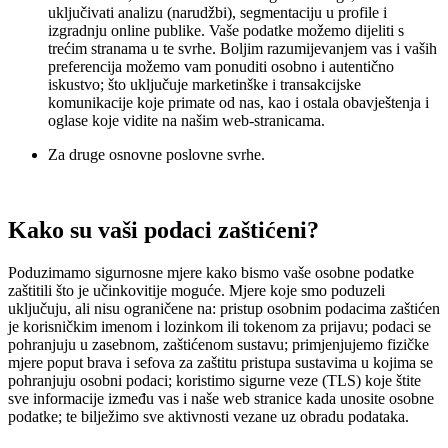
uključivati analizu (narudžbi), segmentaciju u profile i
izgradnju online publike. Vaše podatke možemo dijeliti s
trećim stranama u te svrhe. Boljim razumijevanjem vas i vaših
preferencija možemo vam ponuditi osobno i autentično
iskustvo; što uključuje marketinške i transakcijske
komunikacije koje primate od nas, kao i ostala obavještenja i
oglase koje vidite na našim web-stranicama.
Za druge osnovne poslovne svrhe.
Kako su vaši podaci zaštićeni?
Poduzimamo sigurnosne mjere kako bismo vaše osobne podatke
zaštitili što je učinkovitije moguće. Mjere koje smo poduzeli
uključuju, ali nisu ograničene na: pristup osobnim podacima zaštićen
je korisničkim imenom i lozinkom ili tokenom za prijavu; podaci se
pohranjuju u zasebnom, zaštićenom sustavu; primjenjujemo fizičke
mjere poput brava i sefova za zaštitu pristupa sustavima u kojima se
pohranjuju osobni podaci; koristimo sigurne veze (TLS) koje štite
sve informacije između vas i naše web stranice kada unosite osobne
podatke; te bilježimo sve aktivnosti vezane uz obradu podataka.