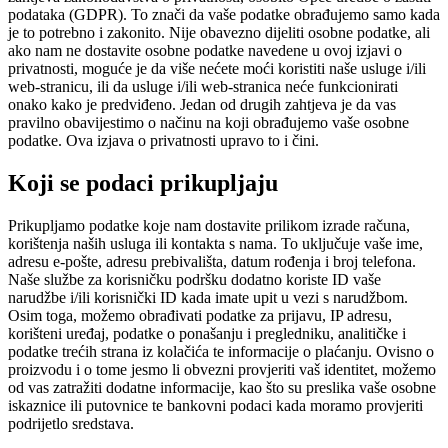
podataka (GDPR). To znači da vaše podatke obrađujemo samo kada
je to potrebno i zakonito. Nije obavezno dijeliti osobne podatke, ali
ako nam ne dostavite osobne podatke navedene u ovoj izjavi o
privatnosti, moguće je da više nećete moći koristiti naše usluge i/ili
web-stranicu, ili da usluge i/ili web-stranica neće funkcionirati
onako kako je predviđeno. Jedan od drugih zahtjeva je da vas
pravilno obavijestimo o načinu na koji obrađujemo vaše osobne
podatke. Ova izjava o privatnosti upravo to i čini.
Koji se podaci prikupljaju
Prikupljamo podatke koje nam dostavite prilikom izrade računa,
korištenja naših usluga ili kontakta s nama. To uključuje vaše ime,
adresu e-pošte, adresu prebivališta, datum rođenja i broj telefona.
Naše službe za korisničku podršku dodatno koriste ID vaše
narudžbe i/ili korisnički ID kada imate upit u vezi s narudžbom.
Osim toga, možemo obrađivati podatke za prijavu, IP adresu,
korišteni uređaj, podatke o ponašanju i pregledniku, analitičke i
podatke trećih strana iz kolačića te informacije o plaćanju. Ovisno o
proizvodu i o tome jesmo li obvezni provjeriti vaš identitet, možemo
od vas zatražiti dodatne informacije, kao što su preslika vaše osobne
iskaznice ili putovnice te bankovni podaci kada moramo provjeriti
podrijetlo sredstava.