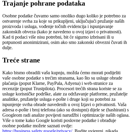
Trajanje pohrane podataka
Osobne podatke čuvamo samo onoliko dugo koliko je potrebno za
ostvarenje svrha za koje su prikupljeni, uključujući pružanje naših
proizvoda i usluga, vođenje točnih evidencija i ispunjavanje
zakonskih obveza (kako je navedeno u ovoj izjavi o privatnosti).
Kad ti podaci više nisu potrebni, bit će sigurno izbrisani ili u
potpunosti anonimizirani, osim ako smo zakonski obvezni čuvati ih
dulje.
Treće strane
Kako bismo obradili vašu kupnju, možda ćemo morati podijeliti
vaše osobne podatke s trećim stranama, kao što su usluge obrade
plaćanja (poput Klarne, PayPala, Adyena) i web-stranice za
recenzije (poput Trustpilota). Procesori trećih strana koriste se za
usluge korisničke podrške, alate za održavanje platforme, pružatelje
analitike, pružatelje usluga e-pošte i druge koji su potrebni za
ispunjenje svrha obrade navedenih u ovoj Izjavi o privatnosti. Vaša
adresa e-pošte i broj telefona (ako su dostupni) dijele se (hashirani) s
Googleom radi analize povijesti narudžbi i optimizacije naših oglasa.
Više o tome kako Google koristi poslovne podatke i obrađuje
osobne podatke možete saznati ovdje:
https://business.safety.google/privacy/
. Budite uvjereni, nikada