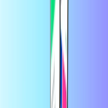
Vous pouvez acheter vos cartes de jeu en ligne ici même sur
Recharge.com. C’est rapide, sûr et simple. Nous avons une large
sélection de cartes de jeu disponibles.
Obtenez des cartes pour des jeux tels que League of Legends et
World of Warcraft. Vous pouvez également acheter des cartes pour
des consoles ou des magasins en ligne spécifiques, comme la carte
cadeau Xbox, la carte cadeau PlayStation, etc.
Comment acheter des cartes de jeu
vidéo :
Commencez par sélectionner une carte de jeu et sa valeur
dans la liste ci-dessus.
Finalisez votre commande par un paiement sécurisé. Vous
pouvez utiliser le mode de paiement de votre choix parmi
notre large sélection, y compris PayPal, Visa, Mastercard, et
plus encore.
C’est fait ! Le code de votre carte cadeau sera envoyé dans
votre boîte de réception dans les 30 secondes. Vous pouvez
l’utiliser ou l’offrir !