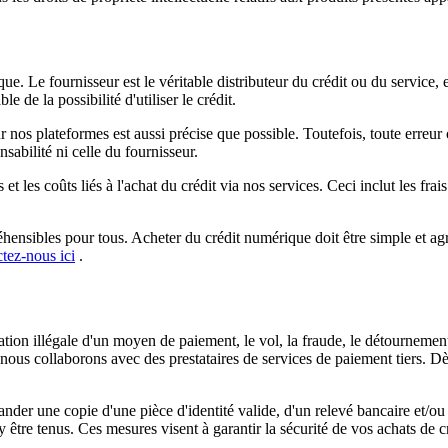
 Le fournisseur est le véritable distributeur du crédit ou du service, et u
 de la possibilité d'utiliser le crédit.
r nos plateformes est aussi précise que possible. Toutefois, toute erreur
sabilité ni celle du fournisseur.
 les coûts liés à l'achat du crédit via nos services. Ceci inclut les frai
nsibles pour tous. Acheter du crédit numérique doit être simple et agré
tez-nous ici
.
ation illégale d'un moyen de paiement, le vol, la fraude, le détournement 
in, nous collaborons avec des prestataires de services de paiement tiers
der une copie d'une pièce d'identité valide, d'un relevé bancaire et/ou
re tenus. Ces mesures visent à garantir la sécurité de vos achats de créd