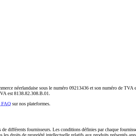
ommerce néerlandaise sous le numéro 09213436 et son numéro de TVA 
VA est 8138.82.308.B.01.
e FAQ
sur nos plateformes.
e différents fournisseurs. Les conditions définies par chaque fournisseu
les droits de propriété intellectuelle relatifs aux produits présentés appa