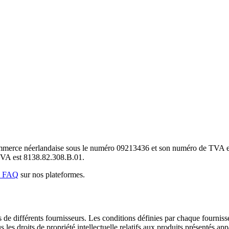
ommerce néerlandaise sous le numéro 09213436 et son numéro de TVA 
VA est 8138.82.308.B.01.
e FAQ
sur nos plateformes.
e différents fournisseurs. Les conditions définies par chaque fournisseu
les droits de propriété intellectuelle relatifs aux produits présentés appa