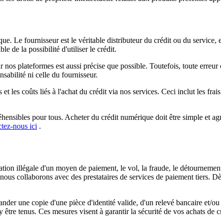
 Le fournisseur est le véritable distributeur du crédit ou du service, et u
 de la possibilité d'utiliser le crédit.
r nos plateformes est aussi précise que possible. Toutefois, toute erreur
sabilité ni celle du fournisseur.
 les coûts liés à l'achat du crédit via nos services. Ceci inclut les frai
nsibles pour tous. Acheter du crédit numérique doit être simple et agré
tez-nous ici
.
ation illégale d'un moyen de paiement, le vol, la fraude, le détournement 
in, nous collaborons avec des prestataires de services de paiement tiers
der une copie d'une pièce d'identité valide, d'un relevé bancaire et/ou
re tenus. Ces mesures visent à garantir la sécurité de vos achats de créd