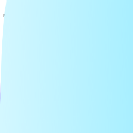
Plus grande boutique en ligne de cartes de paiement
Revendeur certifié
Paiement sûr et sécurisé
Livraison en ligne instantanée
Plus grande boutique en ligne de cartes de paiement
Revendeur certifié