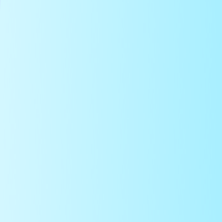
Paiement sûr et sécurisé
Livraison en ligne instantanée
Plus grande boutique en ligne de cartes de paiement
Catégories