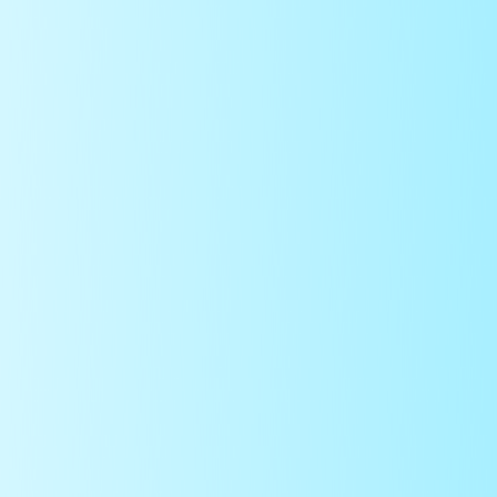
AE
AED
FR
Aide
Jeux vidéo
Idéales comme cadeau, idéales pour contrô