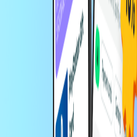
ler son budget