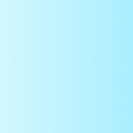
Pays d’utilisation