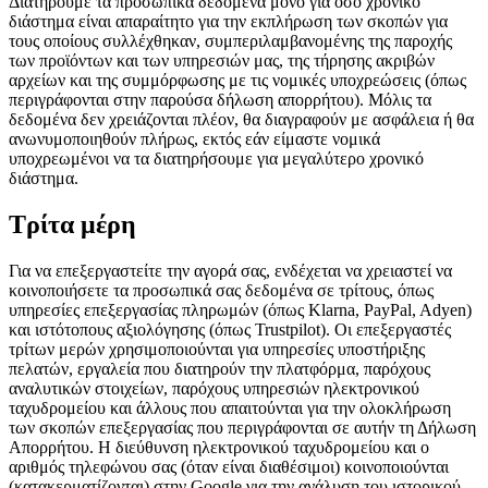
Διατηρούμε τα προσωπικά δεδομένα μόνο για όσο χρονικό
διάστημα είναι απαραίτητο για την εκπλήρωση των σκοπών για
τους οποίους συλλέχθηκαν, συμπεριλαμβανομένης της παροχής
των προϊόντων και των υπηρεσιών μας, της τήρησης ακριβών
αρχείων και της συμμόρφωσης με τις νομικές υποχρεώσεις (όπως
περιγράφονται στην παρούσα δήλωση απορρήτου). Μόλις τα
δεδομένα δεν χρειάζονται πλέον, θα διαγραφούν με ασφάλεια ή θα
ανωνυμοποιηθούν πλήρως, εκτός εάν είμαστε νομικά
υποχρεωμένοι να τα διατηρήσουμε για μεγαλύτερο χρονικό
διάστημα.
Τρίτα μέρη
Για να επεξεργαστείτε την αγορά σας, ενδέχεται να χρειαστεί να
κοινοποιήσετε τα προσωπικά σας δεδομένα σε τρίτους, όπως
υπηρεσίες επεξεργασίας πληρωμών (όπως Klarna, PayPal, Adyen)
και ιστότοπους αξιολόγησης (όπως Trustpilot). Οι επεξεργαστές
τρίτων μερών χρησιμοποιούνται για υπηρεσίες υποστήριξης
πελατών, εργαλεία που διατηρούν την πλατφόρμα, παρόχους
αναλυτικών στοιχείων, παρόχους υπηρεσιών ηλεκτρονικού
ταχυδρομείου και άλλους που απαιτούνται για την ολοκλήρωση
των σκοπών επεξεργασίας που περιγράφονται σε αυτήν τη Δήλωση
Απορρήτου. Η διεύθυνση ηλεκτρονικού ταχυδρομείου και ο
αριθμός τηλεφώνου σας (όταν είναι διαθέσιμοι) κοινοποιούνται
(κατακερματίζονται) στην Google για την ανάλυση του ιστορικού