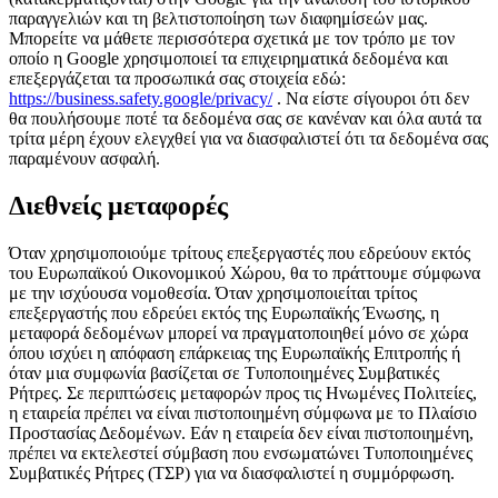
παραγγελιών και τη βελτιστοποίηση των διαφημίσεών μας.
Μπορείτε να μάθετε περισσότερα σχετικά με τον τρόπο με τον
οποίο η Google χρησιμοποιεί τα επιχειρηματικά δεδομένα και
επεξεργάζεται τα προσωπικά σας στοιχεία εδώ:
https://business.safety.google/privacy/
. Να είστε σίγουροι ότι δεν
θα πουλήσουμε ποτέ τα δεδομένα σας σε κανέναν και όλα αυτά τα
τρίτα μέρη έχουν ελεγχθεί για να διασφαλιστεί ότι τα δεδομένα σας
παραμένουν ασφαλή.
Διεθνείς μεταφορές
Όταν χρησιμοποιούμε τρίτους επεξεργαστές που εδρεύουν εκτός
του Ευρωπαϊκού Οικονομικού Χώρου, θα το πράττουμε σύμφωνα
με την ισχύουσα νομοθεσία. Όταν χρησιμοποιείται τρίτος
επεξεργαστής που εδρεύει εκτός της Ευρωπαϊκής Ένωσης, η
μεταφορά δεδομένων μπορεί να πραγματοποιηθεί μόνο σε χώρα
όπου ισχύει η απόφαση επάρκειας της Ευρωπαϊκής Επιτροπής ή
όταν μια συμφωνία βασίζεται σε Τυποποιημένες Συμβατικές
Ρήτρες. Σε περιπτώσεις μεταφορών προς τις Ηνωμένες Πολιτείες,
η εταιρεία πρέπει να είναι πιστοποιημένη σύμφωνα με το Πλαίσιο
Προστασίας Δεδομένων. Εάν η εταιρεία δεν είναι πιστοποιημένη,
πρέπει να εκτελεστεί σύμβαση που ενσωματώνει Τυποποιημένες
Συμβατικές Ρήτρες (ΤΣΡ) για να διασφαλιστεί η συμμόρφωση.