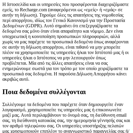
Η Ιστοσελίδα και οι υπηρεσίες που προσφέρονται διαχειριζόμαστε
εμείς, το Recharge.com (αναφερόμενοι ως «εμείς» ή «εμάς» σε
αυτήν τη δήλωση). Τηρούμε όλες τις απαιτήσεις της νομοθεσίας
περί απορρήτου, ιδίως τον Γενικό Κανονισμό για την Προστασία
Δεδομένων (GDPR). Αυτό σημαίνει ότι επεξεργαζόμαστε τα
δεδομένα σας μόνο όταν είναι απαραίτητο και νόμιμο. Δεν είναι
υποχρεωτική η κοινοποίηση προσωπικών πληροφοριών, αλλά
χωρίς να μας παρέχετε τα προσωπικά δεδομένα όπως αναφέρονται
σε αυτήν τη δήλωση απορρήτου, είναι πιθανό να μην μπορείτε
πλέον να χρησιμοποιείτε τις υπηρεσίες ή/και τον Ιστότοπό μας ή οι
υπηρεσίες ή/και ο Ιστότοπος να μην λειτουργούν όπως
προβλέπεται. Μία από τις άλλες απαιτήσεις είναι να σας
ενημερώνουμε σωστά για τον τρόπο με τον οποίο χειριζόμαστε τα
προσωπικά σας δεδομένα. Η παρούσα Δήλωση Απορρήτου κάνει
ακριβώς αυτό.
Ποια δεδομένα συλλέγονται
Συλλέγουμε τα δεδομένα που παρέχετε όταν δημιουργείτε έναν
λογαριασμό, χρησιμοποιείτε τις υπηρεσίες μας ή επικοινωνείτε
μαζί μας. Αυτά περιλαμβάνουν το όνομά σας, τη διεύθυνση email
σας, τη διεύθυνση κατοικίας σας, την ημερομηνία γέννησής σας και
τον αριθμό τηλεφώνου σας. Οι υπηρεσίες υποστήριξης πελατών
μας χρησιμοποιούν επιπλέον το αναγνωριστικό παραγγελίας σας ή/