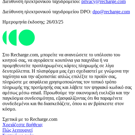
Διεύθυνση ηλεκτρονικού ταχυδρομείου:
privacy@recharge.com
Διεύθυνση ηλεκτρονικού ταχυδρομείου DPO:
dpo@recharge.com
Ημερομηνία έκδοσης: 26/03/25
Στο Recharge.com, μπορείτε να ανανεώσετε το υπόλοιπο του
κινητού σας, να αγοράσετε κουπόνια για παιχνίδια ή να
προμηθευτείτε προπληρωμένες κάρτες πληρωμής σε λίγα
δευτερόλεπτα. Η πλατφόρμα μας έχει σχεδιαστεί με γνώμονα την
ταχύτητα και την αξιοπιστία: απλώς επιλέξτε το προϊόν σας,
πληρώστε με ασφάλεια χρησιμοποιώντας τον τοπικό τρόπο
πληρωμής της προτίμησής σας και λάβετε τον ψηφιακό κωδικό σας
αμέσως μέσω email. Προωθούμε την οικονομική ευελιξία και την
παγκόσμια συνδεσιμότητα, εξασφαλίζοντας ότι θα παραμένετε
συνδεδεμένοι και θα διασκεδάζετε, όπου κι αν βρίσκεστε στον
κόσμο.
Σχετικά με το Recharge.com
Χρειάζεστε βοήθεια;
Πώς λειτουργεί