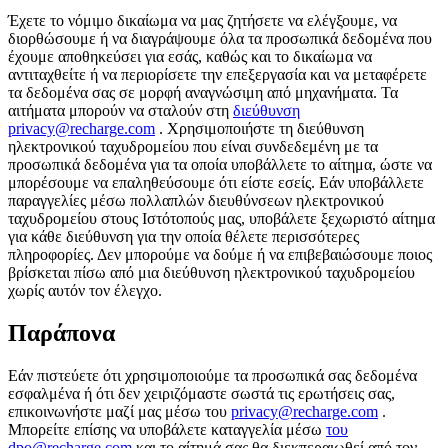
Έχετε το νόμιμο δικαίωμα να μας ζητήσετε να ελέγξουμε, να
διορθώσουμε ή να διαγράψουμε όλα τα προσωπικά δεδομένα που
έχουμε αποθηκεύσει για εσάς, καθώς και το δικαίωμα να
αντιταχθείτε ή να περιορίσετε την επεξεργασία και να μεταφέρετε
τα δεδομένα σας σε μορφή αναγνώσιμη από μηχανήματα. Τα
αιτήματα μπορούν να σταλούν στη
διεύθυνση
privacy@recharge.com
. Χρησιμοποιήστε τη διεύθυνση
ηλεκτρονικού ταχυδρομείου που είναι συνδεδεμένη με τα
προσωπικά δεδομένα για τα οποία υποβάλλετε το αίτημα, ώστε να
μπορέσουμε να επαληθεύσουμε ότι είστε εσείς. Εάν υποβάλλετε
παραγγελίες μέσω πολλαπλών διευθύνσεων ηλεκτρονικού
ταχυδρομείου στους Ιστότοπούς μας, υποβάλετε ξεχωριστό αίτημα
για κάθε διεύθυνση για την οποία θέλετε περισσότερες
πληροφορίες. Δεν μπορούμε να δούμε ή να επιβεβαιώσουμε ποιος
βρίσκεται πίσω από μια διεύθυνση ηλεκτρονικού ταχυδρομείου
χωρίς αυτόν τον έλεγχο.
Παράπονα
Εάν πιστεύετε ότι χρησιμοποιούμε τα προσωπικά σας δεδομένα
εσφαλμένα ή ότι δεν χειριζόμαστε σωστά τις ερωτήσεις σας,
επικοινωνήστε μαζί μας μέσω του
privacy@recharge.com
.
Μπορείτε επίσης να υποβάλετε καταγγελία μέσω
του
dpo@recharge.com
και το αίτημά σας θα διεκπεραιωθεί από τον