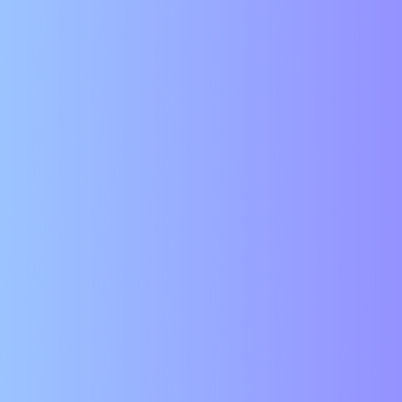
 γραμμές, εμπίπτουν σε δύο κατηγορίες. Ορισμένες Κάρτες
 κάρτες μπορούν να χρησιμοποιηθούν για την αγορά παιχνιδιών σε
 ποικιλία από κάρτες παιχνιδιών.
ριμένες κονσόλες ή ηλεκτρονικά καταστήματα, όπως η δωροκάρτα