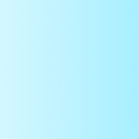
KR
KRW
EL
Βοήθεια
Δωροκάρτες παιχνιδιών
Ιδανικό για δώρο, εξαιρετικό για έλεγχο τ