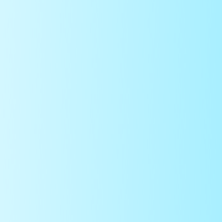
Steam
Roblox