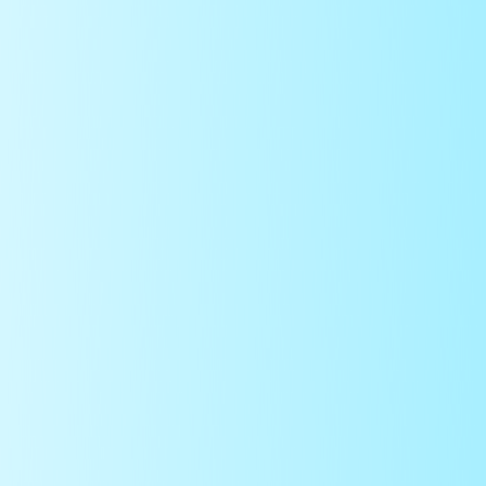
Razer Gold
PUBG Mobile
Εξοικονομήστε περισσότερα μέσα από την εφαρμογή
Επωφεληθείτε 