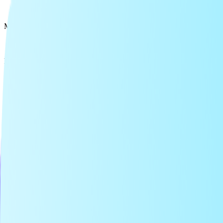
Μεγαλύτερο ηλεκτρονικό κατάστημα για κάρτες πληρωμής
Πιστοποιημένος μεταπωλητής
Ασφαλής και ασφαλής πληρωμή
Άμεση ψηφιακή παράδοση
Μεγαλύτερο ηλεκτρονικό κατάστημα για κάρτες πληρωμής
Πιστοποιημένος μεταπωλητής