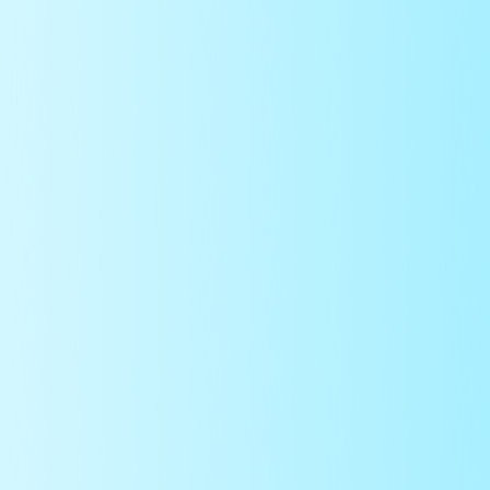
από
customer
πριν από 1 έτος
NO PROBLEM
EVERYTHING IS FINE
Τι είναι οι κάρτες παιχνιδιών;
Οι Κάρτες Παιχνιδιού ανοίγουν έναν κόσμο διασκέδασης για εσάς. 
Παιχνιδιού μπορούν να χρησιμοποιηθούν για την ανανέωση ενός νομί
Μπορείτε να χρησιμοποιήσετε αυτό το νόμισμα για να ξεκλειδώσετε 
ηλεκτρονικά καταστήματα. Ένα παράδειγμα αυτού θα ήταν η κάρτα 
Πού μπορώ να αγοράσω κάρτες παιχνιδιών 
Μπορείτε να αγοράσετε τις κάρτες παιχνιδιών σας online εδώ στο Re
Αποκτήστε κάρτες για παιχνίδια όπως το League of Legends και το
Xbox, η δωροκάρτα PlayStation και άλλα.
Πώς να αγοράσετε κάρτες παιχνιδιών:
Ξεκινήστε επιλέγοντας μια Κάρτα Παιχνιδιού και την αξία της