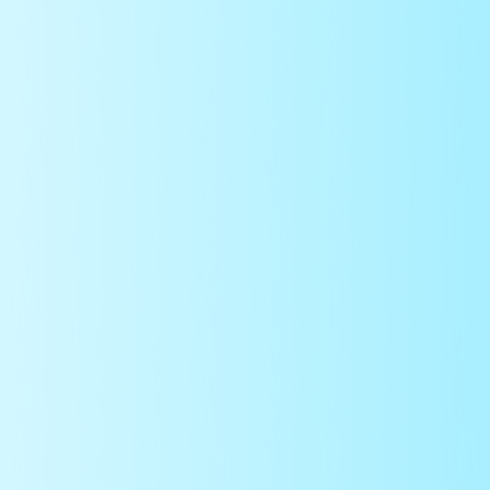
Χιλιάδες πελάτες εμπιστεύονται το Trustpil
Trustpilot Review
από
Tonia Sarika
πριν από 6 μήνες
Πολύ ευχαριστημένη
Πολύ ευχαριστημένη Μου επιστράφηκαν σύντο
από
Spiros Koustaloupis
πριν από 8 μήνες
Εξερετικη ανταπόκριση και άμεση…
Εξερετικη ανταπόκριση και άμ
από
Pantelis Vasileiou
πριν από 1 έτος
Quick and easy service.
Quick and easy service.