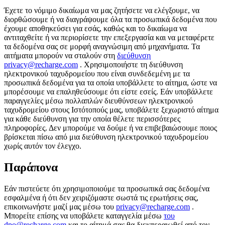
Έχετε το νόμιμο δικαίωμα να μας ζητήσετε να ελέγξουμε, να
διορθώσουμε ή να διαγράψουμε όλα τα προσωπικά δεδομένα που
έχουμε αποθηκεύσει για εσάς, καθώς και το δικαίωμα να
αντιταχθείτε ή να περιορίσετε την επεξεργασία και να μεταφέρετε
τα δεδομένα σας σε μορφή αναγνώσιμη από μηχανήματα. Τα
αιτήματα μπορούν να σταλούν στη
διεύθυνση
privacy@recharge.com
. Χρησιμοποιήστε τη διεύθυνση
ηλεκτρονικού ταχυδρομείου που είναι συνδεδεμένη με τα
προσωπικά δεδομένα για τα οποία υποβάλλετε το αίτημα, ώστε να
μπορέσουμε να επαληθεύσουμε ότι είστε εσείς. Εάν υποβάλλετε
παραγγελίες μέσω πολλαπλών διευθύνσεων ηλεκτρονικού
ταχυδρομείου στους Ιστότοπούς μας, υποβάλετε ξεχωριστό αίτημα
για κάθε διεύθυνση για την οποία θέλετε περισσότερες
πληροφορίες. Δεν μπορούμε να δούμε ή να επιβεβαιώσουμε ποιος
βρίσκεται πίσω από μια διεύθυνση ηλεκτρονικού ταχυδρομείου
χωρίς αυτόν τον έλεγχο.
Παράπονα
Εάν πιστεύετε ότι χρησιμοποιούμε τα προσωπικά σας δεδομένα
εσφαλμένα ή ότι δεν χειριζόμαστε σωστά τις ερωτήσεις σας,
επικοινωνήστε μαζί μας μέσω του
privacy@recharge.com
.
Μπορείτε επίσης να υποβάλετε καταγγελία μέσω
του
dpo@recharge.com
και το αίτημά σας θα διεκπεραιωθεί από τον