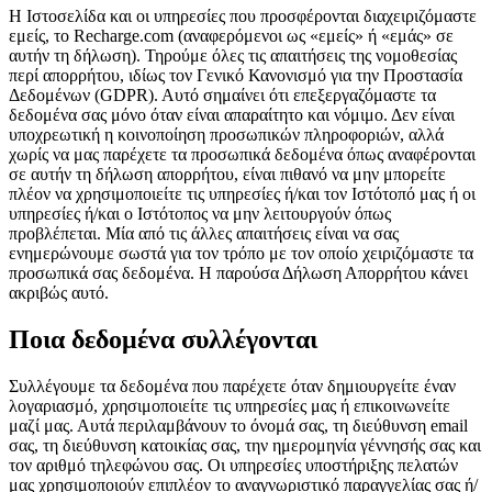
Η Ιστοσελίδα και οι υπηρεσίες που προσφέρονται διαχειριζόμαστε
εμείς, το Recharge.com (αναφερόμενοι ως «εμείς» ή «εμάς» σε
αυτήν τη δήλωση). Τηρούμε όλες τις απαιτήσεις της νομοθεσίας
περί απορρήτου, ιδίως τον Γενικό Κανονισμό για την Προστασία
Δεδομένων (GDPR). Αυτό σημαίνει ότι επεξεργαζόμαστε τα
δεδομένα σας μόνο όταν είναι απαραίτητο και νόμιμο. Δεν είναι
υποχρεωτική η κοινοποίηση προσωπικών πληροφοριών, αλλά
χωρίς να μας παρέχετε τα προσωπικά δεδομένα όπως αναφέρονται
σε αυτήν τη δήλωση απορρήτου, είναι πιθανό να μην μπορείτε
πλέον να χρησιμοποιείτε τις υπηρεσίες ή/και τον Ιστότοπό μας ή οι
υπηρεσίες ή/και ο Ιστότοπος να μην λειτουργούν όπως
προβλέπεται. Μία από τις άλλες απαιτήσεις είναι να σας
ενημερώνουμε σωστά για τον τρόπο με τον οποίο χειριζόμαστε τα
προσωπικά σας δεδομένα. Η παρούσα Δήλωση Απορρήτου κάνει
ακριβώς αυτό.
Ποια δεδομένα συλλέγονται
Συλλέγουμε τα δεδομένα που παρέχετε όταν δημιουργείτε έναν
λογαριασμό, χρησιμοποιείτε τις υπηρεσίες μας ή επικοινωνείτε
μαζί μας. Αυτά περιλαμβάνουν το όνομά σας, τη διεύθυνση email
σας, τη διεύθυνση κατοικίας σας, την ημερομηνία γέννησής σας και
τον αριθμό τηλεφώνου σας. Οι υπηρεσίες υποστήριξης πελατών
μας χρησιμοποιούν επιπλέον το αναγνωριστικό παραγγελίας σας ή/