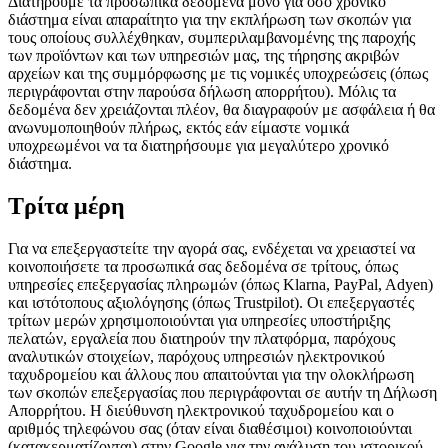
Διατηρούμε τα προσωπικά δεδομένα μόνο για όσο χρονικό
διάστημα είναι απαραίτητο για την εκπλήρωση των σκοπών για
τους οποίους συλλέχθηκαν, συμπεριλαμβανομένης της παροχής
των προϊόντων και των υπηρεσιών μας, της τήρησης ακριβών
αρχείων και της συμμόρφωσης με τις νομικές υποχρεώσεις (όπως
περιγράφονται στην παρούσα δήλωση απορρήτου). Μόλις τα
δεδομένα δεν χρειάζονται πλέον, θα διαγραφούν με ασφάλεια ή θα
ανωνυμοποιηθούν πλήρως, εκτός εάν είμαστε νομικά
υποχρεωμένοι να τα διατηρήσουμε για μεγαλύτερο χρονικό
διάστημα.
Τρίτα μέρη
Για να επεξεργαστείτε την αγορά σας, ενδέχεται να χρειαστεί να
κοινοποιήσετε τα προσωπικά σας δεδομένα σε τρίτους, όπως
υπηρεσίες επεξεργασίας πληρωμών (όπως Klarna, PayPal, Adyen)
και ιστότοπους αξιολόγησης (όπως Trustpilot). Οι επεξεργαστές
τρίτων μερών χρησιμοποιούνται για υπηρεσίες υποστήριξης
πελατών, εργαλεία που διατηρούν την πλατφόρμα, παρόχους
αναλυτικών στοιχείων, παρόχους υπηρεσιών ηλεκτρονικού
ταχυδρομείου και άλλους που απαιτούνται για την ολοκλήρωση
των σκοπών επεξεργασίας που περιγράφονται σε αυτήν τη Δήλωση
Απορρήτου. Η διεύθυνση ηλεκτρονικού ταχυδρομείου και ο
αριθμός τηλεφώνου σας (όταν είναι διαθέσιμοι) κοινοποιούνται
(κατακερματίζονται) στην Google για την ανάλυση του ιστορικού