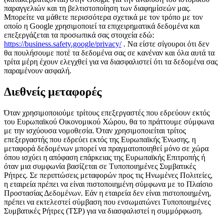
παραγγελιών και τη βελτιστοποίηση των διαφημίσεών μας.
Μπορείτε να μάθετε περισσότερα σχετικά με τον τρόπο με τον
οποίο η Google χρησιμοποιεί τα επιχειρηματικά δεδομένα και
επεξεργάζεται τα προσωπικά σας στοιχεία εδώ:
https://business.safety.google/privacy/
. Να είστε σίγουροι ότι δεν
θα πουλήσουμε ποτέ τα δεδομένα σας σε κανέναν και όλα αυτά τα
τρίτα μέρη έχουν ελεγχθεί για να διασφαλιστεί ότι τα δεδομένα σας
παραμένουν ασφαλή.
Διεθνείς μεταφορές
Όταν χρησιμοποιούμε τρίτους επεξεργαστές που εδρεύουν εκτός
του Ευρωπαϊκού Οικονομικού Χώρου, θα το πράττουμε σύμφωνα
με την ισχύουσα νομοθεσία. Όταν χρησιμοποιείται τρίτος
επεξεργαστής που εδρεύει εκτός της Ευρωπαϊκής Ένωσης, η
μεταφορά δεδομένων μπορεί να πραγματοποιηθεί μόνο σε χώρα
όπου ισχύει η απόφαση επάρκειας της Ευρωπαϊκής Επιτροπής ή
όταν μια συμφωνία βασίζεται σε Τυποποιημένες Συμβατικές
Ρήτρες. Σε περιπτώσεις μεταφορών προς τις Ηνωμένες Πολιτείες,
η εταιρεία πρέπει να είναι πιστοποιημένη σύμφωνα με το Πλαίσιο
Προστασίας Δεδομένων. Εάν η εταιρεία δεν είναι πιστοποιημένη,
πρέπει να εκτελεστεί σύμβαση που ενσωματώνει Τυποποιημένες
Συμβατικές Ρήτρες (ΤΣΡ) για να διασφαλιστεί η συμμόρφωση.