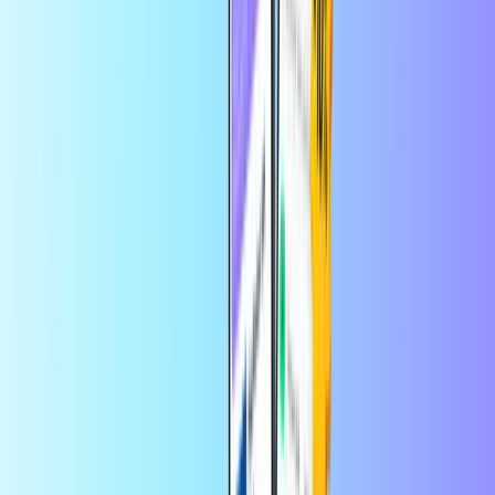
Δωροκάρτες παιχνιδιών
Ιδανικό για δώρο, εξαιρετικό για έλεγχο
του προϋπολογισμού