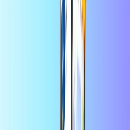
Χώρα χρήσης