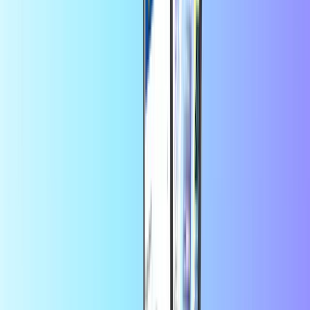
Steam
Roblox