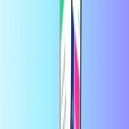
Ξεκινήστε επιλέγοντας μια Κάρτα Παιχνιδιού και την αξία
της από την παραπάνω λίστα.
Ολοκληρώστε την παραγγελία σας με ασφαλή πληρωμή.
Μπορείτε να χρησιμοποιήσετε την προτιμώμενη μέθοδο
πληρωμής από την μεγάλη μας ποικιλία, όπως PayPal, Visa,
Mastercard και άλλες.
Έτοιμο! Ο κωδικός της δωροκάρτας σας θα φτάσει στα
εισερχόμενά σας εντός 30 δευτερολέπτων. Είναι έτοιμος για
χρήση ή δώρο!
Στο Recharge.com, μπορείτε να ανανεώσετε το υπόλοιπο του
κινητού σας, να αγοράσετε κουπόνια για παιχνίδια ή να
προμηθευτείτε προπληρωμένες κάρτες πληρωμής σε λίγα
δευτερόλεπτα. Η πλατφόρμα μας έχει σχεδιαστεί με γνώμονα την
ταχύτητα και την αξιοπιστία: απλώς επιλέξτε το προϊόν σας,
πληρώστε με ασφάλεια χρησιμοποιώντας τον τοπικό τρόπο
πληρωμής της προτίμησής σας και λάβετε τον ψηφιακό κωδικό σας