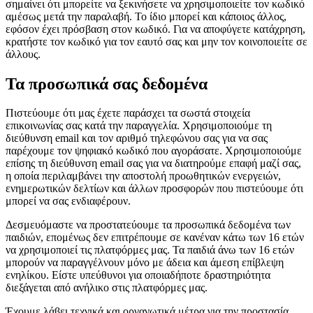
σημαίνει ότι μπορείτε να ξεκινήσετε να χρησιμοποιείτε τον κωδικό
αμέσως μετά την παραλαβή. Το ίδιο μπορεί και κάποιος άλλος,
εφόσον έχει πρόσβαση στον κωδικό. Για να αποφύγετε κατάχρηση,
κρατήστε τον κωδικό για τον εαυτό σας και μην τον κοινοποιείτε σε
άλλους.
Τα προσωπικά σας δεδομένα
Πιστεύουμε ότι μας έχετε παράσχει τα σωστά στοιχεία
επικοινωνίας σας κατά την παραγγελία. Χρησιμοποιούμε τη
διεύθυνση email και τον αριθμό τηλεφώνου σας για να σας
παρέχουμε τον ψηφιακό κωδικό που αγοράσατε. Χρησιμοποιούμε
επίσης τη διεύθυνση email σας για να διατηρούμε επαφή μαζί σας,
η οποία περιλαμβάνει την αποστολή προωθητικών ενεργειών,
ενημερωτικών δελτίων και άλλων προσφορών που πιστεύουμε ότι
μπορεί να σας ενδιαφέρουν.
Δεσμευόμαστε να προστατεύουμε τα προσωπικά δεδομένα των
παιδιών, επομένως δεν επιτρέπουμε σε κανέναν κάτω των 16 ετών
να χρησιμοποιεί τις πλατφόρμες μας. Τα παιδιά άνω των 16 ετών
μπορούν να παραγγέλνουν μόνο με άδεια και άμεση επίβλεψη
ενηλίκου. Είστε υπεύθυνοι για οποιαδήποτε δραστηριότητα
διεξάγεται από ανήλικο στις πλατφόρμες μας.
Έχουμε λάβει τεχνικά και οργανωτικά μέτρα για την προστασία