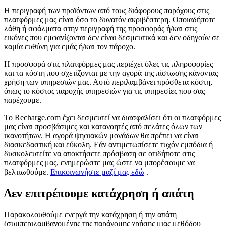
Η περιγραφή των προϊόντων από τους διάφορους παρόχους στις
πλατφόρμες μας είναι όσο το δυνατόν ακριβέστερη. Οποιαδήποτε
λάθη ή σφάλματα στην περιγραφή της προσφοράς ή/και στις
εικόνες που εμφανίζονται δεν είναι δεσμευτικά και δεν οδηγούν σε
καμία ευθύνη για εμάς ή/και τον πάροχο.
Η προσφορά στις πλατφόρμες μας περιέχει όλες τις πληροφορίες
και τα κόστη που σχετίζονται με την αγορά της πίστωσης κάνοντας
χρήση των υπηρεσιών μας. Αυτό περιλαμβάνει πρόσθετα κόστη,
όπως το κόστος παροχής υπηρεσιών για τις υπηρεσίες που σας
παρέχουμε.
Το Recharge.com έχει δεσμευτεί να διασφαλίσει ότι οι πλατφόρμες
μας είναι προσβάσιμες και κατανοητές από πελάτες όλων των
ικανοτήτων. Η αγορά ψηφιακών μονάδων θα πρέπει να είναι
διασκεδαστική και εύκολη. Εάν αντιμετωπίσετε τυχόν εμπόδια ή
δυσκολευτείτε να αποκτήσετε πρόσβαση σε οτιδήποτε στις
πλατφόρμες μας, ενημερώστε μας ώστε να μπορέσουμε να
βελτιωθούμε.
Επικοινωνήστε μαζί μας εδώ
.
Δεν επιτρέπουμε κατάχρηση ή απάτη
Παρακολουθούμε ενεργά την κατάχρηση ή την απάτη
(συμπεριλαμβανομένης της παράνομης χρήσης μιας μεθόδου