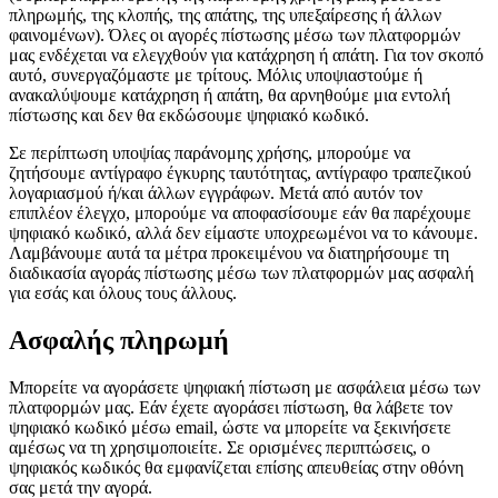
πληρωμής, της κλοπής, της απάτης, της υπεξαίρεσης ή άλλων
φαινομένων). Όλες οι αγορές πίστωσης μέσω των πλατφορμών
μας ενδέχεται να ελεγχθούν για κατάχρηση ή απάτη. Για τον σκοπό
αυτό, συνεργαζόμαστε με τρίτους. Μόλις υποψιαστούμε ή
ανακαλύψουμε κατάχρηση ή απάτη, θα αρνηθούμε μια εντολή
πίστωσης και δεν θα εκδώσουμε ψηφιακό κωδικό.
Σε περίπτωση υποψίας παράνομης χρήσης, μπορούμε να
ζητήσουμε αντίγραφο έγκυρης ταυτότητας, αντίγραφο τραπεζικού
λογαριασμού ή/και άλλων εγγράφων. Μετά από αυτόν τον
επιπλέον έλεγχο, μπορούμε να αποφασίσουμε εάν θα παρέχουμε
ψηφιακό κωδικό, αλλά δεν είμαστε υποχρεωμένοι να το κάνουμε.
Λαμβάνουμε αυτά τα μέτρα προκειμένου να διατηρήσουμε τη
διαδικασία αγοράς πίστωσης μέσω των πλατφορμών μας ασφαλή
για εσάς και όλους τους άλλους.
Ασφαλής πληρωμή
Μπορείτε να αγοράσετε ψηφιακή πίστωση με ασφάλεια μέσω των
πλατφορμών μας. Εάν έχετε αγοράσει πίστωση, θα λάβετε τον
ψηφιακό κωδικό μέσω email, ώστε να μπορείτε να ξεκινήσετε
αμέσως να τη χρησιμοποιείτε. Σε ορισμένες περιπτώσεις, ο
ψηφιακός κωδικός θα εμφανίζεται επίσης απευθείας στην οθόνη
σας μετά την αγορά.