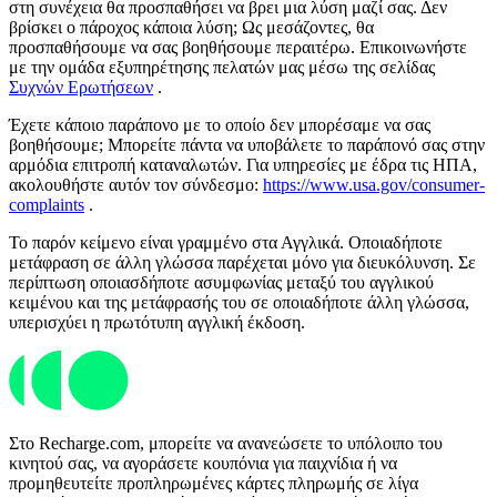
στη συνέχεια θα προσπαθήσει να βρει μια λύση μαζί σας. Δεν
βρίσκει ο πάροχος κάποια λύση; Ως μεσάζοντες, θα
προσπαθήσουμε να σας βοηθήσουμε περαιτέρω. Επικοινωνήστε
με την ομάδα εξυπηρέτησης πελατών μας μέσω της σελίδας
Συχνών Ερωτήσεων
.
Έχετε κάποιο παράπονο με το οποίο δεν μπορέσαμε να σας
βοηθήσουμε; Μπορείτε πάντα να υποβάλετε το παράπονό σας στην
αρμόδια επιτροπή καταναλωτών. Για υπηρεσίες με έδρα τις ΗΠΑ,
ακολουθήστε αυτόν τον σύνδεσμο:
https://www.usa.gov/consumer-
complaints
.
Το παρόν κείμενο είναι γραμμένο στα Αγγλικά. Οποιαδήποτε
μετάφραση σε άλλη γλώσσα παρέχεται μόνο για διευκόλυνση. Σε
περίπτωση οποιασδήποτε ασυμφωνίας μεταξύ του αγγλικού
κειμένου και της μετάφρασής του σε οποιαδήποτε άλλη γλώσσα,
υπερισχύει η πρωτότυπη αγγλική έκδοση.
Στο Recharge.com, μπορείτε να ανανεώσετε το υπόλοιπο του
κινητού σας, να αγοράσετε κουπόνια για παιχνίδια ή να
προμηθευτείτε προπληρωμένες κάρτες πληρωμής σε λίγα