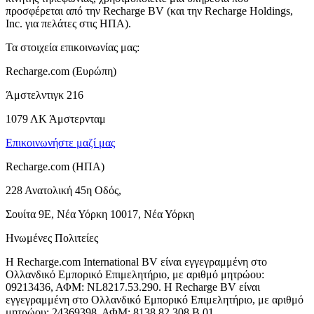
προσφέρεται από την Recharge BV (και την Recharge Holdings,
Inc. για πελάτες στις ΗΠΑ).
Τα στοιχεία επικοινωνίας μας:
Recharge.com (Ευρώπη)
Άμστελντιγκ 216
1079 ΛΚ Άμστερνταμ
Επικοινωνήστε μαζί μας
Recharge.com (ΗΠΑ)
228 Ανατολική 45η Οδός,
Σουίτα 9Ε, Νέα Υόρκη 10017, Νέα Υόρκη
Ηνωμένες Πολιτείες
Η Recharge.com International BV είναι εγγεγραμμένη στο
Ολλανδικό Εμπορικό Επιμελητήριο, με αριθμό μητρώου:
09213436, ΑΦΜ: NL8217.53.290. Η Recharge BV είναι
εγγεγραμμένη στο Ολλανδικό Εμπορικό Επιμελητήριο, με αριθμό
μητρώου: 24369398, ΑΦΜ: 8138.82.308.B.01.