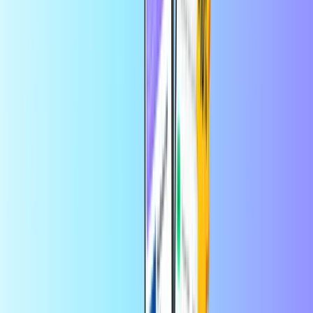
Δωροκάρτες παιχνιδιών
Ιδανικό για δώρο, εξαιρετικό για έλεγχο
του προϋπολογισμού