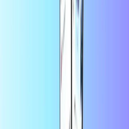
PUBG Mobile
Εξοικονομήστε περισσότερα μέσα από την
εφαρμογή
Επωφεληθείτε από έκπτωση 10% στην πρώτη σας
παραγγελία μέσω της εφαρμογής
Χιλιάδες πελάτες εμπιστεύονται το
Trustpilot