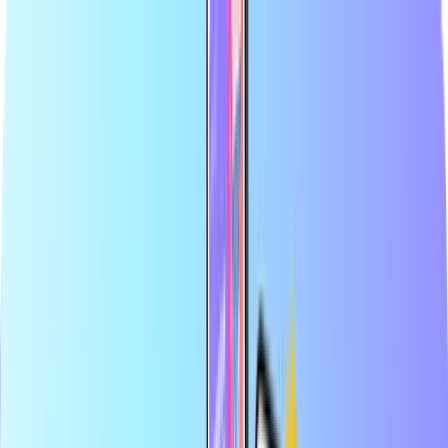
Μεγαλύτερο ηλεκτρονικό κατάστημα για κάρτες πληρωμής
Πιστοποιημένος μεταπωλητής
Ασφαλής και ασφαλής πληρωμή
Άμεση ψηφιακή παράδοση
Μεγαλύτερο ηλεκτρονικό κατάστημα για κάρτες πληρωμής
Πιστοποιημένος μεταπωλητής