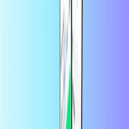
Trustpilot Review
από
Tonia Sarika
πριν από 6 μήνες
Πολύ ευχαριστημένη
Πολύ ευχαριστημένη Μου επιστράφηκαν
σύντομα τα χρήματα πίσω Έκανα νέα παραγγελία
από
Spiros Koustaloupis
πριν από 8 μήνες
Εξερετικη ανταπόκριση και άμεση…
Εξερετικη ανταπόκριση και
άμεση εξυπηρέτηση. Αξίζουν συγχαρητήρια
από
Pantelis Vasileiou
πριν από 1 έτος
Quick and easy service.
Quick and easy service.
από
customer
πριν από 1 έτος
NO PROBLEM
EVERYTHING IS FINE
Τι είναι οι κάρτες παιχνιδιών;
Οι Κάρτες Παιχνιδιού ανοίγουν έναν κόσμο διασκέδασης για εσάς.