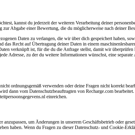
chtest, kannst du jederzeit der weiteren Verarbeitung deiner person
ng zur Abgabe einer Bewertung, die du möglicherweise nach deiner Beste
ezogenen Daten zu verlangen, die wir über dich gespeichert haben, sow
und das Recht auf Übertragung deiner Daten in einem maschinenlesbar
en verknüpft ist, für die du die Anfrage stellst, damit wir überprüfe
r jede Adresse, zu der du weitere Informationen wünschst, eine separa
nicht ordnungsgemäß verwenden oder deine Fragen nicht korrekt bearb
wird dann vom Datenschutzbeauftragten von Recharge.com bearbeitet. 
eitpersoonsgegevens.nl einreichen.
 oder anzupassen, um Änderungen in unserem Geschäftsbetrieb oder gese
eben haben. Wenn du Fragen zu dieser Datenschutz- und Cookie-Erklär