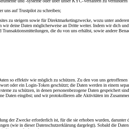
instrumente und -systeme oder über unser KYC-Verfahren zu verhinder
 uns auf Trustpilot zu schreiben;
sites zu steigern sowie für Direktmarketingzwecke, wozu unter andere
ir deine Daten möglicherweise an Dritte weiter. Indem wir dich und d
d Transaktionsmitteilungen, die du von uns erhältst, sowie andere Ben
ten so effektiv wie möglich zu schützen. Zu den von uns getroffene
ort oder ein Login-Token geschützt; die Daten werden in einem separa
steme zu schützen, in denen personenbezogene Daten gespeichert sind
e Daten eingibst; und wir protokollieren alle Aktivitäten im Zusamme
ung der Zwecke erforderlich ist, für die sie erhoben wurden, darunter 
ngen (wie in dieser Datenschutzerklärung dargelegt). Sobald die Daten