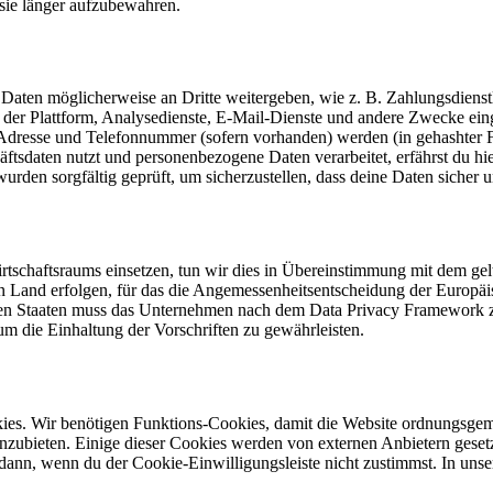
, sie länger aufzubewahren.
ten möglicherweise an Dritte weitergeben, wie z. B. Zahlungsdienstl
 der Plattform, Analysedienste, E-Mail-Dienste und andere Zwecke einge
Adresse und Telefonnummer (sofern vorhanden) werden (in gehashter Fo
tsdaten nutzt und personenbezogene Daten verarbeitet, erfährst du hi
wurden sorgfältig geprüft, um sicherzustellen, dass deine Daten sicher 
tschaftsraums einsetzen, tun wir dies in Übereinstimmung mit dem gelt
ein Land erfolgen, für das die Angemessenheitsentscheidung der Europä
ten Staaten muss das Unternehmen nach dem Data Privacy Framework zerti
m die Einhaltung der Vorschriften zu gewährleisten.
es. Wir benötigen Funktions-Cookies, damit die Website ordnungsgem
anzubieten. Einige dieser Cookies werden von externen Anbietern ges
ann, wenn du der Cookie-Einwilligungsleiste nicht zustimmst. In uns