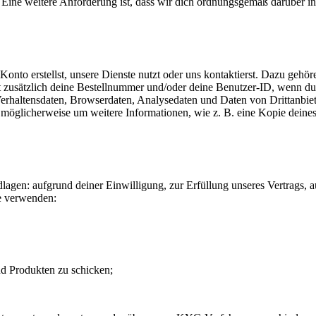
n. Eine weitere Anforderung ist, dass wir dich ordnungsgemäß darüber
n Konto erstellst, unsere Dienste nutzt oder uns kontaktierst. Dazu ge
usätzlich deine Bestellnummer und/oder deine Benutzer-ID, wenn du ei
erhaltensdaten, Browserdaten, Analysedaten und Daten von Drittanbie
ch möglicherweise um weitere Informationen, wie z. B. eine Kopie dein
lagen: aufgrund deiner Einwilligung, zur Erfüllung unseres Vertrags, a
e verwenden:
d Produkten zu schicken;