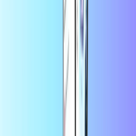
Aircash A-bon - Einfach und sicher online
bezahlen
Aircash A-bon ist ein Prepaid-Code, der es den Kunden ermöglicht,
Einzahlungen auf einer Vielzahl von Plattformen vorzunehmen. Für
die Einzahlungen benötigen Sie weder ein Bankkonto noch eine
Kreditkarte. Verwenden Sie den A-bon für Online-Konten.
Die
Aircash Mastercard
ist eine Prepaid-Karte, die du über die
Aircash-Anwendung mit Geld aufladen kannst.
Dies bietet eine sichere, private und bequeme Möglichkeit, in
Geschäften und online, national und international an 35 Millionen
Adressen weltweit zu bezahlen oder Geld von jedem
Geldautomatennetz abzuheben.
Die Karte wird sofort und ohne Papierkram aktiviert und ohne
Bankkonto verwendet; es fallen keine monatlichen Gebühren an.
Kann mit dem Abon-Prepaid-Gutschein oder jeder anderen
Bankkarte online und mit Bargeld aufgeladen werden. Die
Gesamtkosten und die Limits werden über die Aircash-App an
einem Platz kontrolliert. Es eignet sich hervorragend für