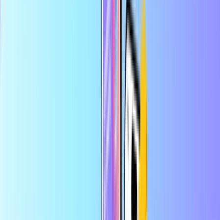
Sicheres Bezahlen
Sofortige digitale Lieferung
Größter Onlineshop für Bezahlkarten
Kategorien
BE
EUR
DE
Hilfe
Mehr sparen mit der App
10 % Rabatt auf deine erste Bestellung