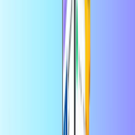
Sofortige digitale Lieferung
Sicheres Bezahlen
Zertifizierter Wiederverkäufer
Aircash A-Bon Belgien
Zertifizierter Wiederverkäufer