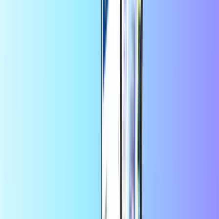
+
und viele mehr
Sofortige digitale Lieferung
Sicheres Bezahlen
Mehr sparen mit der App
10 % Rabatt auf deine erste Bestellung